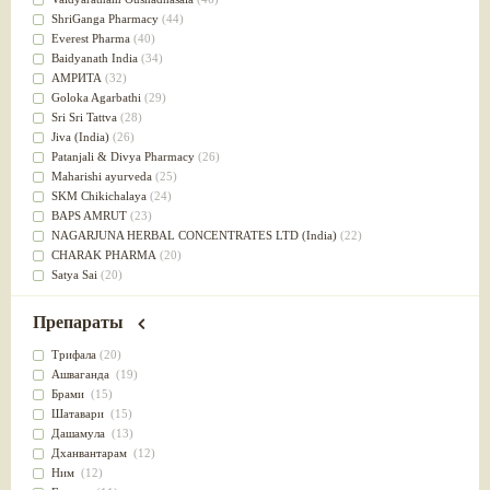
Успокоительное
(36)
ShriGanga Pharmacy
(44)
Для глаз
(34)
Everest Pharma
(40)
от геморроя
(34)
Baidyanath India
(34)
Противовоспалительное
(34)
АМРИТА
(32)
Для Питта доши
(32)
Goloka Agarbathi
(29)
Для сердца
(32)
Sri Sri Tattva
(28)
Для сосудов головного мозга
(32)
Jiva (India)
(26)
Для полости рта
(32)
Patanjali & Divya Pharmacy
(26)
Дефицит железа
(31)
Maharishi ayurveda
(25)
Для лица
(31)
SKM Chikichalaya
(24)
Употребление в пищу
(30)
BAPS AMRUT
(23)
Ароматерапия
(29)
NAGARJUNA HERBAL CONCENTRATES LTD (India)
(22)
Жаропонижающее
(29)
CHARAK PHARMA
(20)
для памяти
(28)
Satya Sai
(20)
для почек
(28)
Vyas
(20)
Обезболивающие
(28)
Bipha
(19)
Препараты
Слабительное
(28)
Kerala Ayurveda
(19)
Афродизиак
(27)
Organic India pvt ltd
(18)
Трифала
(20)
Напитки
(27)
Lalita
(16)
Ашваганда
(19)
Для йоги
(27)
Ashtang Herbals
(15)
Брами
(15)
Для потенции
(26)
Alarsin
(14)
Шатавари
(15)
Для душа
(25)
Vasu Health care
(14)
Дашамула
(13)
для концентрации внимания
(25)
Baraka
(13)
Дханвантарам
(12)
при нарушении эрекции
(25)
Dabur India Ltd
(13)
Ним
(12)
при неврозе
(25)