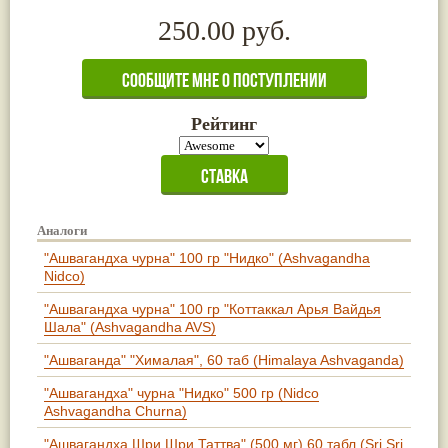
250.00 руб.
Рейтинг
Аналоги
"Ашвагандха чурна" 100 гр "Нидко" (Ashvagandha
Nidco)
"Ашвагандха чурна" 100 гр "Коттаккал Арья Вайдья
Шала" (Ashvagandha AVS)
"Ашваганда" "Хималая", 60 таб (Himalaya Ashvaganda)
"Ашвагандха" чурна "Нидко" 500 гр (Nidco
Ashvagandha Churna)
"Ашвагандха Шри Шри Таттва" (500 мг) 60 табл (Sri Sri