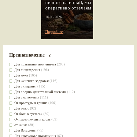
пишите на e-mail, мы
оперативно отвечаем
16.03.2026
Подробнее
Предназначение
Для повышения иммунитета
(203)
Для пищеварения
(196)
Для кожи
(165)
Для женского здоровья
(116)
Для очищения
(115)
Для опорно-двигательной системы
(112)
Для омоложения
(111)
От простуды и гриппа
(106)
Для волос
(92)
От боли в суставах
(89)
Очищает печень и кровь
(89)
от кашля
(80)
Для Вата доши
(75)
Для наружного применения
(67)