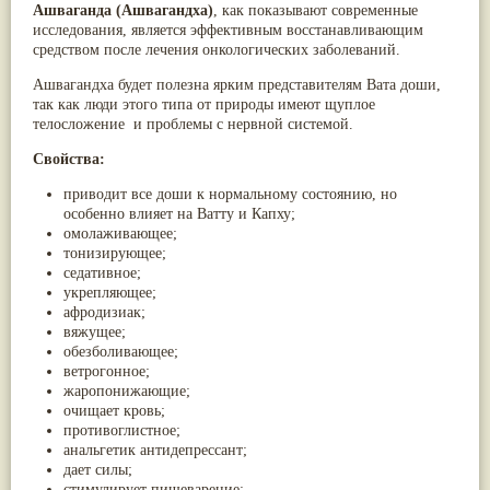
Ашваганда (Ашвагандха)
, как показывают современные
Жасмин
(8)
исследования, является эффективным восстанавливающим
Каранджа
(8)
средством после лечения онкологических заболеваний.
Касторовое масло
(8)
Кутаки
(8)
Ашвагандха будет полезна ярким представителям Вата доши,
Мята
(8)
так как люди этого типа от природы имеют щуплое
Пушкара
(8)
телосложение и проблемы с нервной системой.
more...
Свойства:
приводит все доши к нормальному состоянию, но
особенно влияет на Ватту и Капху;
омолаживающее;
тонизирующее;
седативное;
укрепляющее;
афродизиак;
вяжущее;
обезболивающее;
ветрогонное;
жаропонижающие;
очищает кровь;
противоглистное;
анальгетик антидепрессант;
дает силы;
стимулирует пищеварение;