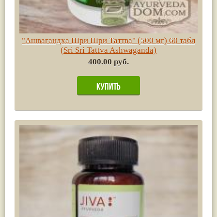
"Ашвагандха Шри Шри Таттва" (500 мг) 60 табл
(Sri Sri Tattva Ashwaganda)
400.00 руб.