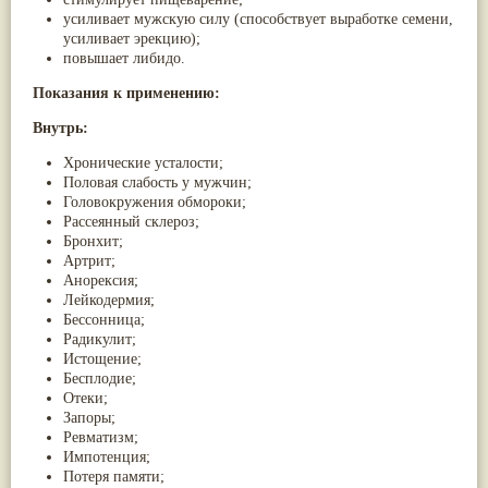
усиливает мужскую силу (способствует выработке семени,
усиливает эрекцию);
повышает либидо.
Показания к применению:
Внутрь:
Хронические усталости;
Половая слабость у мужчин;
Головокружения обмороки;
Рассеянный склероз;
Бронхит;
Артрит;
Анорексия;
Лейкодермия;
Бессонница;
Радикулит;
Истощение;
Бесплодие;
Отеки;
Запоры;
Ревматизм;
Импотенция;
Потеря памяти;