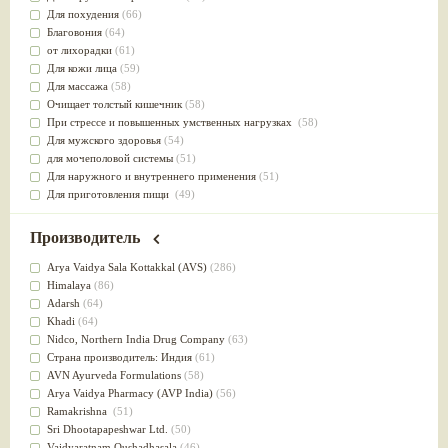
Для похудения
(66)
Благовония
(64)
от лихорадки
(61)
Для кожи лица
(59)
Для массажа
(58)
Очищает толстый кишечник
(58)
При стрессе и повышенных умственных нагрузках
(58)
Для мужского здоровья
(54)
для мочеполовой системы
(51)
Для наружного и внутреннего применения
(51)
Для приготовления пищи
(49)
от инфекций мочеполовой системы
(49)
Для стабилизации деятельности ЦНС
(47)
Производитель
для суставов
(47)
Лечит опухоли и отеки
(46)
Arya Vaidya Sala Kottakkal (AVS)
(286)
Для медитации
(44)
Himalaya
(86)
выводит токсины
(43)
Adarsh
(64)
Для здоровья печени
(41)
Khadi
(64)
Для тела
(39)
Nidсo, Northern India Drug Company
(63)
для очищения крови
(38)
Страна производитель: Индия
(61)
При диабете
(38)
AVN Ayurveda Formulations
(58)
Антиоксидант
(37)
Arya Vaidya Pharmacy (AVP India)
(56)
Для Капха(Кафа) доши
(37)
Ramakrishna
(51)
От паразитов
(37)
Sri Dhootapapeshwar Ltd.
(50)
При расстройстве желудка
(36)
Vaidyaratnam Oushadhasala
(46)