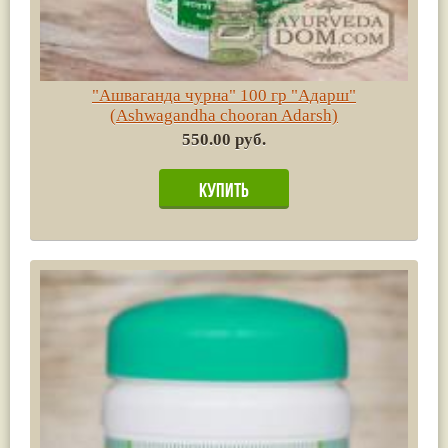
"Ашваганда чурна" 100 гр "Адарш"
(Ashwagandha chooran Adarsh)
550.00 руб.