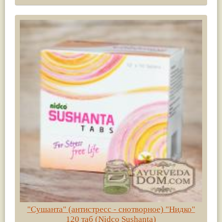
"Сушанта" (антистресс - снотворное) "Нидко"
120 таб (Nidco Sushanta)