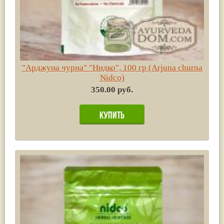
"Арджуна чурна" "Нидко", 100 гр (Arjuna churna
Nidco)
350.00 руб.