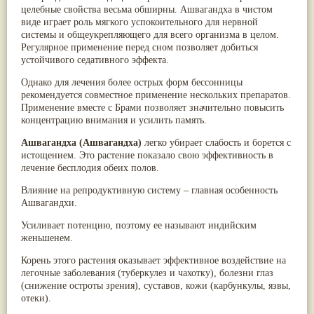
целебные свойства весьма обширны. Ашвагандха в чистом
Паслён черный
(13)
виде играет роль мягкого успокоительного для нервной
Ипомея
(12)
системы и общеукрепляющего для всего организма в целом.
Коричник цейлонский
(12)
Регулярное применение перед сном позволяет добиться
Мирра
(12)
устойчивого седативного эффекта.
Розовая соль
(12)
Сверция
(12)
Однако для лечения более острых форм бессонницы
Виноград
(11)
рекомендуется совместное применение нескольких препаратов.
Каменная соль
(11)
Применение вместе с Брами позволяет значительно повысить
Коровье молоко
(11)
концентрацию внимания и усилить память.
Мукуна жгучая
(11)
Ним
(11)
Ашвагандха
(Ашвагандха)
легко убирает слабость и борется с
Патала
(11)
истощением. Это растение показало свою эффективность в
Перец чаба
(11)
лечение бесплодия обеих полов.
Соссюрея/кушта
(11)
Турпет
(11)
Влияние на репродуктивную систему – главная особенность
Алойное дерево
(10)
Ашвагандхи.
Асафетида
(10)
Пармелия
(10)
Усиливает потенцию, поэтому ее называют индийским
Тмин обыкновенный
(10)
женьшенем.
Ашока
(9)
Корень этого растения оказывает эффективное воздействие на
Вишня гималайская
(9)
легочные заболевания (туберкулез и чахотку), болезни глаз
Данти
(9)
(снижение остроты зрения), суставов, кожи (карбункулы, язвы,
Мурва
(9)
отеки).
Птерокарпус мешковидный
(9)
Юстиция сосудистая/Васака
(9)