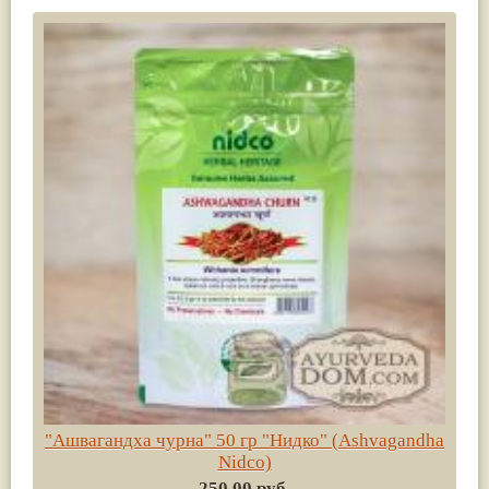
"Ашвагандха чурна" 50 гр "Нидко" (Ashvagandha
Nidco)
250.00 руб.