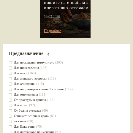
пишите на e-mail, мы
оперативно отвечаем
16.03.2026
Подробнее
Предназначение
Для повышения иммунитета
(203)
Для пищеварения
(196)
Для кожи
(165)
Для женского здоровья
(116)
Для очищения
(115)
Для опорно-двигательной системы
(112)
Для омоложения
(111)
От простуды и гриппа
(106)
Для волос
(92)
От боли в суставах
(89)
Очищает печень и кровь
(89)
от кашля
(80)
Для Вата доши
(75)
Для наружного применения
(67)