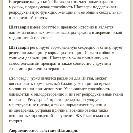
В переводе на русский, Шатавари означает: «имеющая сто
Паслён черный
(13)
мужей», подразумевая способность Шатавари поддерживать
Ипомея
(12)
репродуктивную функцию женщины и ее общий сексуальный
Коричник цейлонский
(12)
и жизненный тонусы.
Мирра
(12)
Розовая соль
(12)
Шатавари
имеет богатую и древнюю историю и является
Сверция
(12)
одним из основных омолаживающих средств в аюрведической
Виноград
(11)
медицинской практике.
Каменная соль
(11)
Коровье молоко
(11)
Шатавари
регулирует гормональную секрецию и стимулирует
Мукуна жгучая
(11)
рецессию лактации у кормящих женщин. Является общим
Ним
(11)
тоником для женщин. Шатавари можно применять как
Патала
(11)
самостоятельный препарат и также совместно с другими
Перец чаба
(11)
травами в различных терапиях.
Соссюрея/кушта
(11)
Шатавари чурна
является расаяной для Питты, может
Турпет
(11)
восстановить гормональный баланс у женщин во время
Алойное дерево
(10)
месячных или при менопаузе. Увеличивает способность
Асафетида
(10)
яйцеклетки к оплодотворению и питает репродуктивные ткани
Пармелия
(10)
и органы. Регулярный прием препарата регулирует
Тмин обыкновенный
(10)
менструальные циклы, а также нормализует функции
Ашока
(9)
пищеварения, устраняя причины возникновения таких
Вишня гималайская
(9)
неприятных проявлений нарушения ЖКТ как изжога и
Данти
(9)
гастрит.
Мурва
(9)
Птерокарпус мешковидный
(9)
Аюрведическое действие Шатавари:
Юстиция сосудистая/Васака
(9)