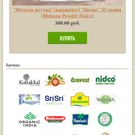
"Мукуна жгучая" (капикачху) "Нидко" 50 грамм
(Mukuna Powder Nidco)
300.00 руб.
Бренды