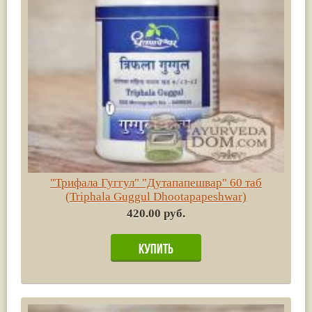
"Трифала Гуггул" "Дутапапешвар" 60 таб
(Triphala Guggul Dhootapapeshwar)
420.00 руб.