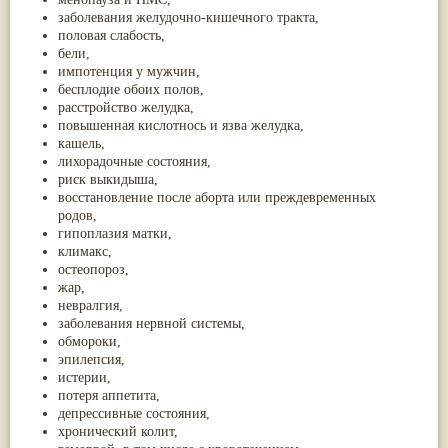
заболевания желудочно-кишечного тракта,
половая слабость,
бели,
импотенция у мужчин,
бесплодие обоих полов,
расстройство желудка,
повышенная кислотнось и язва желудка,
кашель,
лихорадочные состояния,
риск выкидыша,
восстановление после аборта или преждевременных
родов,
гипоплазия матки,
климакс,
остеопороз,
жар,
невралгия,
заболевания нервной системы,
обмороки,
эпилепсия,
истерии,
потеря аппетита,
депрессивные состояния,
хронический колит,