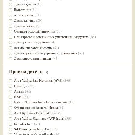
Для похудения
(66)
Благовония
(64)
от лихорадки
(61)
Для кожи лица
(59)
Для массажа
(58)
Очищает толстый кишечник
(58)
При стрессе и повышенных умственных нагрузках
(58)
Для мужского здоровья
(54)
для мочеполовой системы
(51)
Для наружного и внутреннего применения
(51)
Для приготовления пищи
(49)
от инфекций мочеполовой системы
(49)
Для стабилизации деятельности ЦНС
(47)
Производитель
для суставов
(47)
Лечит опухоли и отеки
(46)
Arya Vaidya Sala Kottakkal (AVS)
(286)
Для медитации
(44)
Himalaya
(86)
выводит токсины
(43)
Adarsh
(64)
Для здоровья печени
(41)
Khadi
(64)
Для тела
(39)
Nidсo, Northern India Drug Company
(63)
для очищения крови
(38)
Страна производитель: Индия
(61)
При диабете
(38)
AVN Ayurveda Formulations
(58)
Антиоксидант
(37)
Arya Vaidya Pharmacy (AVP India)
(56)
Для Капха(Кафа) доши
(37)
Ramakrishna
(51)
От паразитов
(37)
Sri Dhootapapeshwar Ltd.
(50)
При расстройстве желудка
(36)
Vaidyaratnam Oushadhasala
(46)