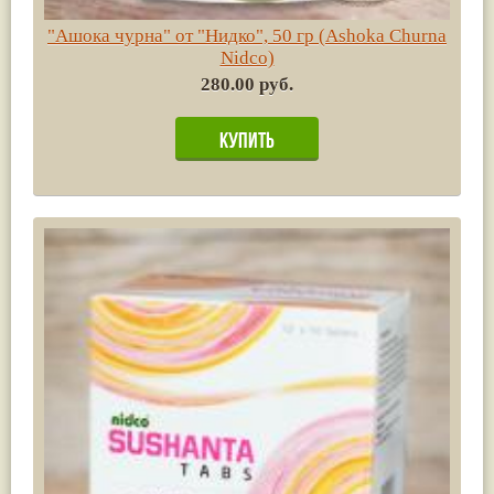
"Ашока чурна" от "Нидко", 50 гр (Ashoka Churna
Nidco)
280.00 руб.