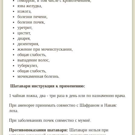
геморрой, в том числе с кровотечением,
язва желудка,
изжога,
болезни печени,
болезни почек,
уретрит,
цистит,
диарея,
дизентерия,
жжение при мочеиспускании,
общая слабость,
выпадение волос,
туберкулез,
общая слабость,
мочекаменная болезнь.
Шатавари инструкция к применению:
1 чайная ложка, два - три раза в день или по назначению врача.
При аменорее принимать совместно с Шафраном и Наваяс
лоха.
При заболеваниях почек совместно с мумиё.
Противопоказания шатавари:
Шатавари нельзя при