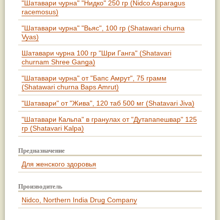
"Шатавари чурна" "Нидко" 250 гр (Nidco Asparagus
racemosus)
"Шатавари чурна" "Вьяс", 100 гр (Shatawari churna
Vyas)
Шатавари чурна 100 гр "Шри Ганга" (Shatavari
churnam Shree Ganga)
"Шатавари чурна" от "Бапс Амрут", 75 грамм
(Shatawari churna Baps Amrut)
"Шатавари" от "Жива", 120 таб 500 мг (Shatavari Jiva)
"Шатавари Кальпа" в гранулах от "Дутапапешвар" 125
гр (Shatavari Kalpa)
Предназначение
Для женского здоровья
Производитель
Nidсo, Northern India Drug Company