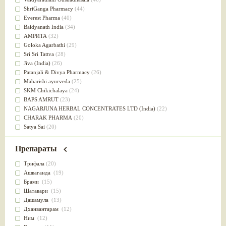
Успокоительное
(36)
ShriGanga Pharmacy
(44)
Для глаз
(34)
Everest Pharma
(40)
от геморроя
(34)
Baidyanath India
(34)
Противовоспалительное
(34)
АМРИТА
(32)
Для Питта доши
(32)
Goloka Agarbathi
(29)
Для сердца
(32)
Sri Sri Tattva
(28)
Для сосудов головного мозга
(32)
Jiva (India)
(26)
Для полости рта
(32)
Patanjali & Divya Pharmacy
(26)
Дефицит железа
(31)
Maharishi ayurveda
(25)
Для лица
(31)
SKM Chikichalaya
(24)
Употребление в пищу
(30)
BAPS AMRUT
(23)
Ароматерапия
(29)
NAGARJUNA HERBAL CONCENTRATES LTD (India)
(22)
Жаропонижающее
(29)
CHARAK PHARMA
(20)
для памяти
(28)
Satya Sai
(20)
для почек
(28)
Vyas
(20)
Обезболивающие
(28)
Bipha
(19)
Препараты
Слабительное
(28)
Kerala Ayurveda
(19)
Афродизиак
(27)
Organic India pvt ltd
(18)
Трифала
(20)
Напитки
(27)
Lalita
(16)
Ашваганда
(19)
Для йоги
(27)
Ashtang Herbals
(15)
Брами
(15)
Для потенции
(26)
Alarsin
(14)
Шатавари
(15)
Для душа
(25)
Vasu Health care
(14)
Дашамула
(13)
для концентрации внимания
(25)
Baraka
(13)
Дханвантарам
(12)
при нарушении эрекции
(25)
Dabur India Ltd
(13)
Ним
(12)
при неврозе
(25)