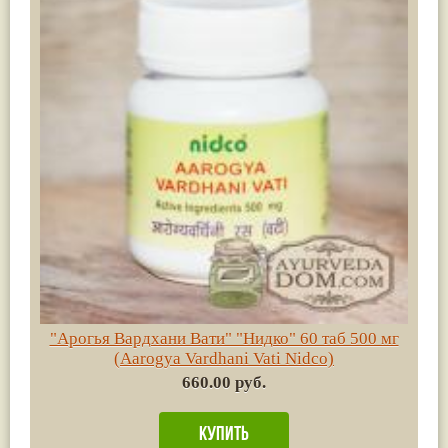
"Арогья Вардхани Вати" "Нидко" 60 таб 500 мг
(Aarogya Vardhani Vati Nidco)
660.00 руб.