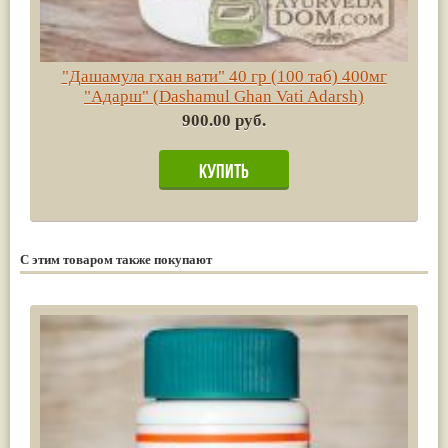
"Дашамула гхан вати" 40 гр (100 таб) 400мг
"Адарш" (Dashamul Ghan Vati Adarsh)
900.00 руб.
С этим товаром также покупают