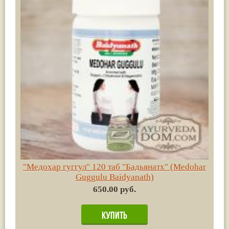
"Медохар гуггул" 120 таб "Бадьянатх" (Medohar
Guggulu Baidyanath)
650.00 руб.