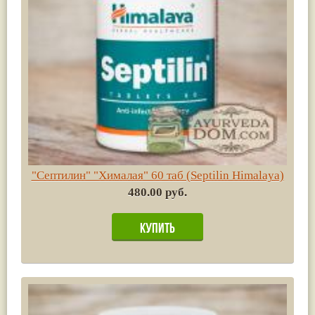
"Септилин" "Хималая" 60 таб (Septilin Himalaya)
480.00 руб.