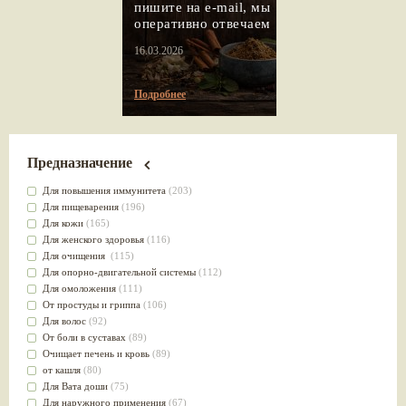
пишите на e-mail, мы
оперативно отвечаем
16.03.2026
Подробнее
Предназначение
Для повышения иммунитета
(203)
Для пищеварения
(196)
Для кожи
(165)
Для женского здоровья
(116)
Для очищения
(115)
Для опорно-двигательной системы
(112)
Для омоложения
(111)
От простуды и гриппа
(106)
Для волос
(92)
От боли в суставах
(89)
Очищает печень и кровь
(89)
от кашля
(80)
Для Вата доши
(75)
Для наружного применения
(67)