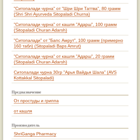
"Ситопалади чурна" от "Шри Шри Таттва", 80 грамм
(Shri Shri Ayurveda Sitopaladi Churna)
"Ситопалади чурна" от кашля "Адарш", 100 грамм
(Sitopaladi Churan Adarsh)
"Ситопалади" от "Бапс Амрут", 100 грамм (примерно
160 табл) (Sitopaladi Baps Amrut)
"Ситопалади чурна" от кашля "Адарш", 20 грамм
(Sitopaladi Churan Adarsh)
Ситопалади чурна 30гр "Арья Вайдья Шала" (AVS
Kottakkal Sitopaladi)
Предназначение
От простуды и гриппа
от кашля
Производитель
ShriGanga Pharmacy