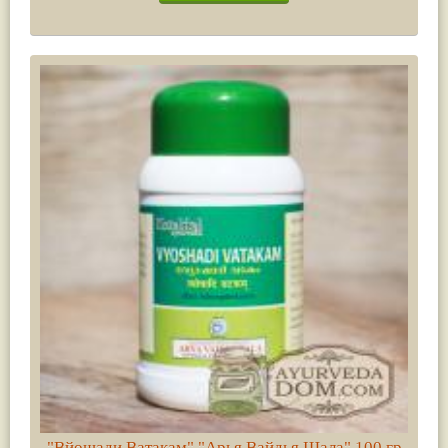
"Вйошади Ватакам" "Арья Вайдья Шала" 100 гр