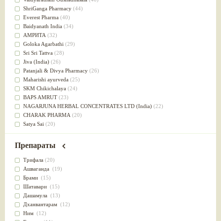
Успокоительное
(36)
ShriGanga Pharmacy
(44)
Для глаз
(34)
Everest Pharma
(40)
от геморроя
(34)
Baidyanath India
(34)
Противовоспалительное
(34)
АМРИТА
(32)
Для Питта доши
(32)
Goloka Agarbathi
(29)
Для сердца
(32)
Sri Sri Tattva
(28)
Для сосудов головного мозга
(32)
Jiva (India)
(26)
Для полости рта
(32)
Patanjali & Divya Pharmacy
(26)
Дефицит железа
(31)
Maharishi ayurveda
(25)
Для лица
(31)
SKM Chikichalaya
(24)
Употребление в пищу
(30)
BAPS AMRUT
(23)
Ароматерапия
(29)
NAGARJUNA HERBAL CONCENTRATES LTD (India)
(22)
Жаропонижающее
(29)
CHARAK PHARMA
(20)
для памяти
(28)
Satya Sai
(20)
для почек
(28)
Vyas
(20)
Обезболивающие
(28)
Bipha
(19)
Препараты
Слабительное
(28)
Kerala Ayurveda
(19)
Афродизиак
(27)
Organic India pvt ltd
(18)
Трифала
(20)
Напитки
(27)
Lalita
(16)
Ашваганда
(19)
Для йоги
(27)
Ashtang Herbals
(15)
Брами
(15)
Для потенции
(26)
Alarsin
(14)
Шатавари
(15)
Для душа
(25)
Vasu Health care
(14)
Дашамула
(13)
для концентрации внимания
(25)
Baraka
(13)
Дханвантарам
(12)
при нарушении эрекции
(25)
Dabur India Ltd
(13)
Ним
(12)
при неврозе
(25)