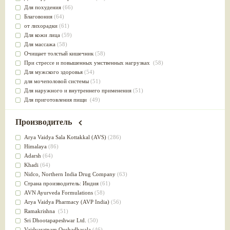
Для похудения
(66)
Благовония
(64)
от лихорадки
(61)
Для кожи лица
(59)
Для массажа
(58)
Очищает толстый кишечник
(58)
При стрессе и повышенных умственных нагрузках
(58)
Для мужского здоровья
(54)
для мочеполовой системы
(51)
Для наружного и внутреннего применения
(51)
Для приготовления пищи
(49)
от инфекций мочеполовой системы
(49)
Для стабилизации деятельности ЦНС
(47)
Производитель
для суставов
(47)
Лечит опухоли и отеки
(46)
Arya Vaidya Sala Kottakkal (AVS)
(286)
Для медитации
(44)
Himalaya
(86)
выводит токсины
(43)
Adarsh
(64)
Для здоровья печени
(41)
Khadi
(64)
Для тела
(39)
Nidсo, Northern India Drug Company
(63)
для очищения крови
(38)
Страна производитель: Индия
(61)
При диабете
(38)
AVN Ayurveda Formulations
(58)
Антиоксидант
(37)
Arya Vaidya Pharmacy (AVP India)
(56)
Для Капха(Кафа) доши
(37)
Ramakrishna
(51)
От паразитов
(37)
Sri Dhootapapeshwar Ltd.
(50)
При расстройстве желудка
(36)
Vaidyaratnam Oushadhasala
(46)