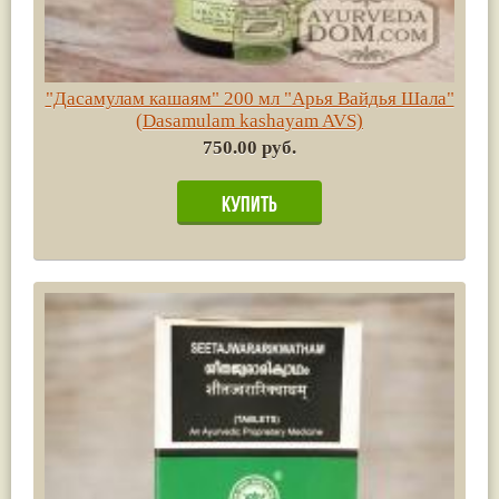
"Дасамулам кашаям" 200 мл "Арья Вайдья Шала"
(Dasamulam kashayam AVS)
750.00 руб.