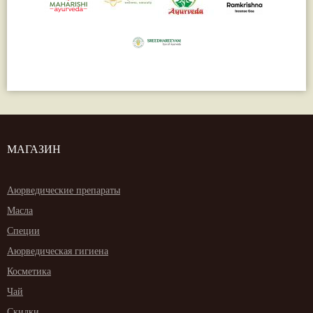
МАГАЗИН
Аюрведические препараты
Масла
Специи
Аюрведическая гигиена
Косметика
Чай
Скидки