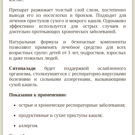
Паслён черный
(13)
Препарат разжижает толстый слой слизи, постепенно
Ипомея
(12)
выводя его из носоглотки и бронхов. Подходит для
Коричник цейлонский
(12)
лечения приступов сухого и мокрого кашля. Одинаково
Мирра
(12)
эффективно используется для острых случаев и
Розовая соль
(12)
длительно протекающих хронических заболеваний.
Сверция
(12)
Виноград
(11)
Натуральная формула и безопасные компоненты
Каменная соль
(11)
позволяют применять лечебное средство для всех
Коровье молоко
(11)
возрастных групп: детей от 3 лет, подростков, взрослых
Мукуна жгучая
(11)
и даже пожилых людей.
Ним
(11)
Патала
(11)
Ситопалади
будет поддержкой ослабленного
Перец чаба
(11)
организма, столкнувшегося с респираторно-вирусными
Соссюрея/кушта
(11)
болезнями и сильными аллергенами, вызывающими
Турпет
(11)
сухой кашель.
Алойное дерево
(10)
Асафетида
(10)
Показания к применению:
Пармелия
(10)
Тмин обыкновенный
(10)
острые и хронические респираторные заболевания;
Ашока
(9)
Вишня гималайская
(9)
продуктивные и сухие приступы кашля;
Данти
(9)
Мурва
(9)
аллергия.
Птерокарпус мешковидный
(9)
Юстиция сосудистая/Васака
(9)