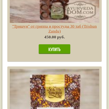
"Тришун" от гриппа и простуды 30 таб (Trishun
Zandu)
450.00 руб.