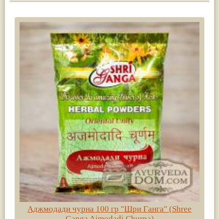
Аджмодади чурна 100 гр "Шри Ганга" (Shree
Ganga Ajmodadi Churna)