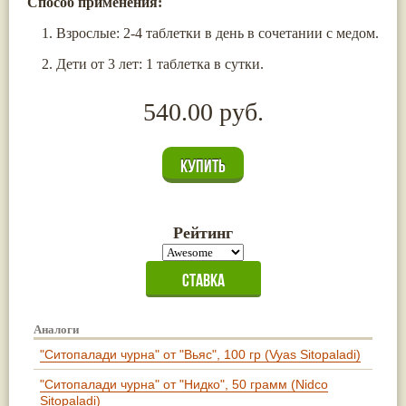
Способ применения:
Жасмин
(8)
Каранджа
(8)
Взрослые: 2-4 таблетки в день в сочетании с медом.
Касторовое масло
(8)
Дети от 3 лет: 1 таблетка в сутки.
Кутаки
(8)
Мята
(8)
Пушкара
(8)
540.00 руб.
more...
Рейтинг
Аналоги
"Ситопалади чурна" от "Вьяс", 100 гр (Vyas Sitopaladi)
"Ситопалади чурна" от "Нидко", 50 грамм (Nidco
Sitopaladi)