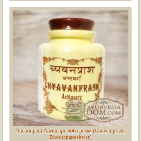
Чаванпраш Аштаварг 500 грамм (Chawanprash
Dhootapapeshwar)