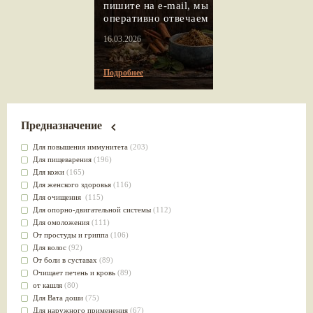
пишите на e-mail, мы
оперативно отвечаем
16.03.2026
Подробнее
Предназначение
Для повышения иммунитета
(203)
Для пищеварения
(196)
Для кожи
(165)
Для женского здоровья
(116)
Для очищения
(115)
Для опорно-двигательной системы
(112)
Для омоложения
(111)
От простуды и гриппа
(106)
Для волос
(92)
От боли в суставах
(89)
Очищает печень и кровь
(89)
от кашля
(80)
Для Вата доши
(75)
Для наружного применения
(67)