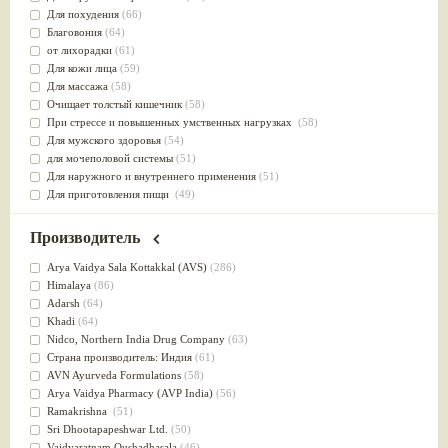
Для похудения
(66)
Благовония
(64)
от лихорадки
(61)
Для кожи лица
(59)
Для массажа
(58)
Очищает толстый кишечник
(58)
При стрессе и повышенных умственных нагрузках
(58)
Для мужского здоровья
(54)
для мочеполовой системы
(51)
Для наружного и внутреннего применения
(51)
Для приготовления пищи
(49)
от инфекций мочеполовой системы
(49)
Для стабилизации деятельности ЦНС
(47)
Производитель
для суставов
(47)
Лечит опухоли и отеки
(46)
Arya Vaidya Sala Kottakkal (AVS)
(286)
Для медитации
(44)
Himalaya
(86)
выводит токсины
(43)
Adarsh
(64)
Для здоровья печени
(41)
Khadi
(64)
Для тела
(39)
Nidсo, Northern India Drug Company
(63)
для очищения крови
(38)
Страна производитель: Индия
(61)
При диабете
(38)
AVN Ayurveda Formulations
(58)
Антиоксидант
(37)
Arya Vaidya Pharmacy (AVP India)
(56)
Для Капха(Кафа) доши
(37)
Ramakrishna
(51)
От паразитов
(37)
Sri Dhootapapeshwar Ltd.
(50)
При расстройстве желудка
(36)
Vaidyaratnam Oushadhasala
(46)