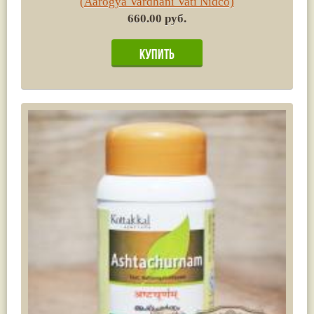
(Aarogya Vardhani Vati Nidco)
660.00 руб.