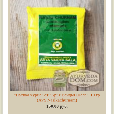
"Насика чурна" от "Арья Вайдья Шала", 10 гр
(AVS Nasikachurnam)
150.00 руб.