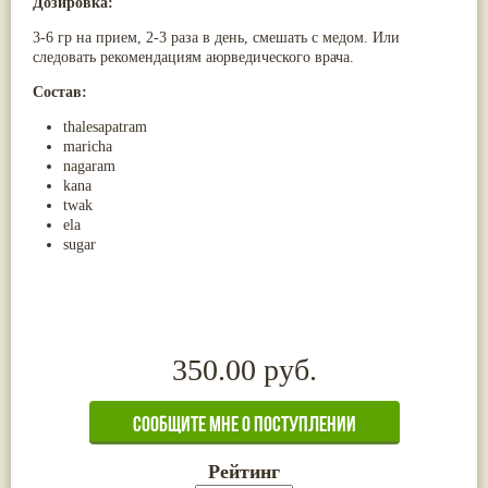
Дозировка:
Жасмин
(8)
3-6 гр на прием, 2-3 раза в день, смешать с медом. Или
Каранджа
(8)
следовать рекомендациям аюрведического врача.
Касторовое масло
(8)
Кутаки
(8)
Состав:
Мята
(8)
Пушкара
(8)
thalesapatram
more...
maricha
nagaram
kana
twak
ela
sugar
350.00 руб.
Рейтинг