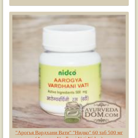
"Арогья Вардхани Вати" "Нидко" 60 таб 500 мг