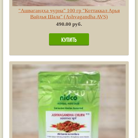
"Ашвагандха чурна" 100 гр "Коттаккал Арья
Вайдья Шала" (Ashvagandha AVS)
490.00 руб.