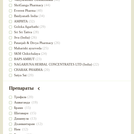
Успокоительное
(36)
ShriGanga Pharmacy
(44)
Для глаз
(34)
Everest Pharma
(40)
от геморроя
(34)
Baidyanath India
(34)
Противовоспалительное
(34)
АМРИТА
(32)
Для Питта доши
(32)
Goloka Agarbathi
(29)
Для сердца
(32)
Sri Sri Tattva
(28)
Для сосудов головного мозга
(32)
Jiva (India)
(26)
Для полости рта
(32)
Patanjali & Divya Pharmacy
(26)
Дефицит железа
(31)
Maharishi ayurveda
(25)
Для лица
(31)
SKM Chikichalaya
(24)
Употребление в пищу
(30)
BAPS AMRUT
(23)
Ароматерапия
(29)
NAGARJUNA HERBAL CONCENTRATES LTD (India)
(22)
Жаропонижающее
(29)
CHARAK PHARMA
(20)
для памяти
(28)
Satya Sai
(20)
для почек
(28)
Vyas
(20)
Обезболивающие
(28)
Bipha
(19)
Препараты
Слабительное
(28)
Kerala Ayurveda
(19)
Афродизиак
(27)
Organic India pvt ltd
(18)
Трифала
(20)
Напитки
(27)
Lalita
(16)
Ашваганда
(19)
Для йоги
(27)
Ashtang Herbals
(15)
Брами
(15)
Для потенции
(26)
Alarsin
(14)
Шатавари
(15)
Для душа
(25)
Vasu Health care
(14)
Дашамула
(13)
для концентрации внимания
(25)
Baraka
(13)
Дханвантарам
(12)
при нарушении эрекции
(25)
Dabur India Ltd
(13)
Ним
(12)
при неврозе
(25)