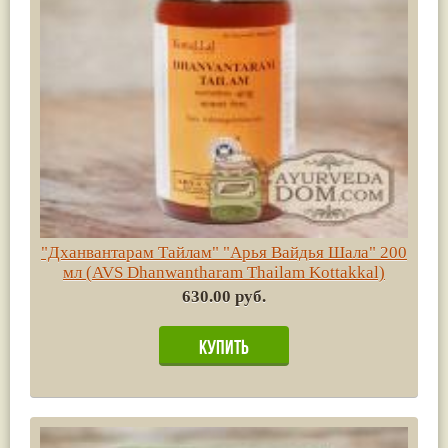
"Дханвантарам Тайлам" "Арья Вайдья Шала" 200
мл (AVS Dhanwantharam Thailam Kottakkal)
630.00 руб.