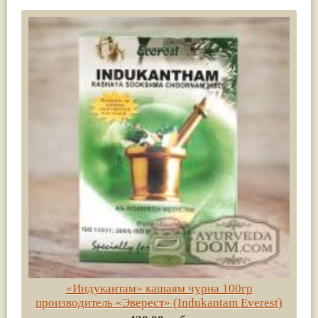
«Индукантам» кашаям чурна 100гр
производитель «Эверест» (Indukantam Everest)