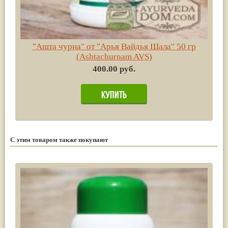
"Ашта чурна" от "Арья Вайдья Шала" 50 гр
(Ashtachurnam AVS)
400.00 руб.
С этим товаром также покупают