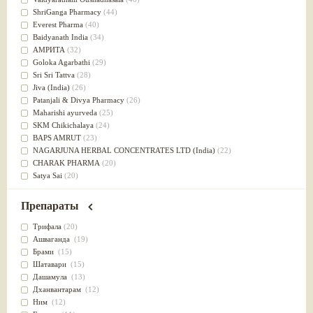
Успокоительное
(36)
ShriGanga Pharmacy
(44)
Для глаз
(34)
Everest Pharma
(40)
от геморроя
(34)
Baidyanath India
(34)
Противовоспалительное
(34)
АМРИТА
(32)
Для Питта доши
(32)
Goloka Agarbathi
(29)
Для сердца
(32)
Sri Sri Tattva
(28)
Для сосудов головного мозга
(32)
Jiva (India)
(26)
Для полости рта
(32)
Patanjali & Divya Pharmacy
(26)
Дефицит железа
(31)
Maharishi ayurveda
(25)
Для лица
(31)
SKM Chikichalaya
(24)
Употребление в пищу
(30)
BAPS AMRUT
(23)
Ароматерапия
(29)
NAGARJUNA HERBAL CONCENTRATES LTD (India)
(22)
Жаропонижающее
(29)
CHARAK PHARMA
(20)
для памяти
(28)
Satya Sai
(20)
для почек
(28)
Vyas
(20)
Обезболивающие
(28)
Bipha
(19)
Препараты
Слабительное
(28)
Kerala Ayurveda
(19)
Афродизиак
(27)
Organic India pvt ltd
(18)
Трифала
(20)
Напитки
(27)
Lalita
(16)
Ашваганда
(19)
Для йоги
(27)
Ashtang Herbals
(15)
Брами
(15)
Для потенции
(26)
Alarsin
(14)
Шатавари
(15)
Для душа
(25)
Vasu Health care
(14)
Дашамула
(13)
для концентрации внимания
(25)
Baraka
(13)
Дханвантарам
(12)
при нарушении эрекции
(25)
Dabur India Ltd
(13)
Ним
(12)
при неврозе
(25)