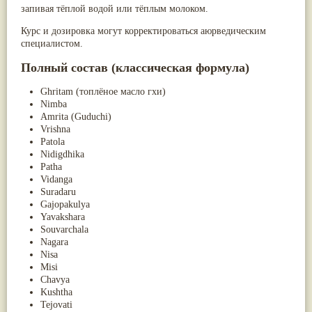
запивая тёплой водой или тёплым молоком.
Курс и дозировка могут корректироваться аюрведическим
специалистом.
Полный состав (классическая формула)
Ghritam (топлёное масло гхи)
Nimba
Amrita (Guduchi)
Vrishna
Patola
Nidigdhika
Patha
Vidanga
Suradaru
Gajopakulya
Yavakshara
Souvarchala
Nagara
Nisa
Misi
Chavya
Kushtha
Tejovati