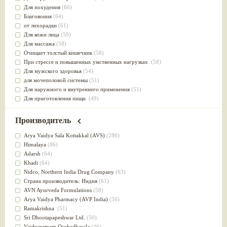
Для похудения
(66)
Благовония
(64)
от лихорадки
(61)
Для кожи лица
(59)
Для массажа
(58)
Очищает толстый кишечник
(58)
При стрессе и повышенных умственных нагрузках
(58)
Для мужского здоровья
(54)
для мочеполовой системы
(51)
Для наружного и внутреннего применения
(51)
Для приготовления пищи
(49)
от инфекций мочеполовой системы
(49)
Для стабилизации деятельности ЦНС
(47)
Производитель
для суставов
(47)
Лечит опухоли и отеки
(46)
Arya Vaidya Sala Kottakkal (AVS)
(286)
Для медитации
(44)
Himalaya
(86)
выводит токсины
(43)
Adarsh
(64)
Для здоровья печени
(41)
Khadi
(64)
Для тела
(39)
Nidсo, Northern India Drug Company
(63)
для очищения крови
(38)
Страна производитель: Индия
(61)
При диабете
(38)
AVN Ayurveda Formulations
(58)
Антиоксидант
(37)
Arya Vaidya Pharmacy (AVP India)
(56)
Для Капха(Кафа) доши
(37)
Ramakrishna
(51)
От паразитов
(37)
Sri Dhootapapeshwar Ltd.
(50)
При расстройстве желудка
(36)
Vaidyaratnam Oushadhasala
(46)