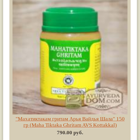
"Махатиктакам гритам Арья Вайдья Шала" 150
гр (Maha Tiktaka Ghritam AVS Kottakkal)
790.00 руб.