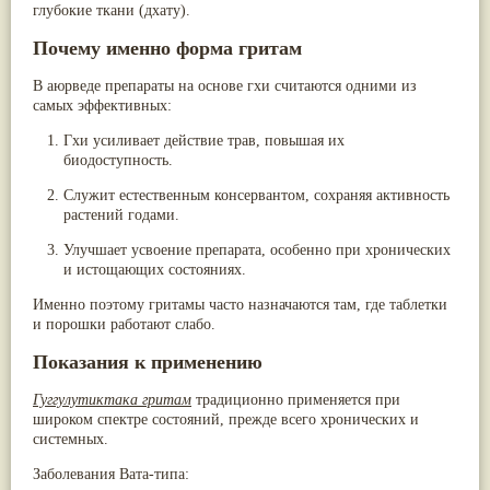
глубокие ткани (дхату).
Жасмин
(8)
Каранджа
(8)
Почему именно форма гритам
Касторовое масло
(8)
Кутаки
(8)
В аюрведе препараты на основе гхи считаются
одними из
Мята
(8)
самых эффективных
:
Пушкара
(8)
more...
Гхи усиливает действие трав
, повышая их
биодоступность.
Служит естественным консервантом
, сохраняя активность
растений годами.
Улучшает усвоение
препарата, особенно при хронических
и истощающих состояниях.
Именно поэтому гритамы часто назначаются там, где таблетки
и порошки работают слабо.
Показания к применению
Гуггулутиктака гритам
традиционно применяется при
широком спектре состояний, прежде всего хронических и
системных.
Заболевания Вата-типа: