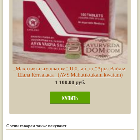
"Махатиктакам кватам" 100 таб. от "Арья Вайдья
Шала Коттаккал" (AVS Mahatiktakam kwatam)
1 100.00 руб.
С этим товаром также покупают