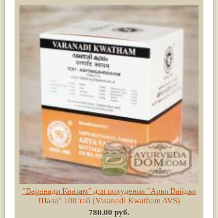
"Варанади Кватам" для похудения "Арья Вайдья
Шала" 100 таб (Varanadi Kwatham AVS)
780.00 руб.