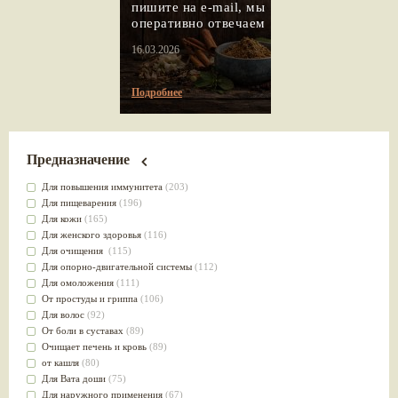
пишите на e-mail, мы
оперативно отвечаем
16.03.2026
Подробнее
Предназначение
Для повышения иммунитета
(203)
Для пищеварения
(196)
Для кожи
(165)
Для женского здоровья
(116)
Для очищения
(115)
Для опорно-двигательной системы
(112)
Для омоложения
(111)
От простуды и гриппа
(106)
Для волос
(92)
От боли в суставах
(89)
Очищает печень и кровь
(89)
от кашля
(80)
Для Вата доши
(75)
Для наружного применения
(67)