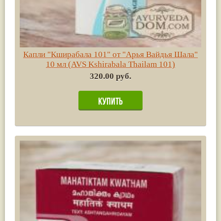
Капли "Кширабала 101" от "Арья Вайдья Шала"
10 мл (AVS Kshirabala Thailam 101)
320.00 руб.