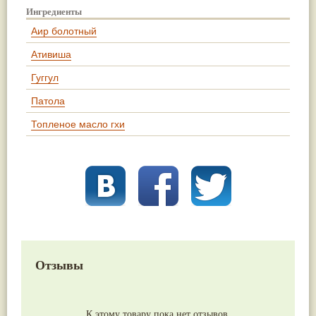
Ингредиенты
Аир болотный
Ативиша
Гуггул
Патола
Топленое масло гхи
Отзывы
К этому товару пока нет отзывов.