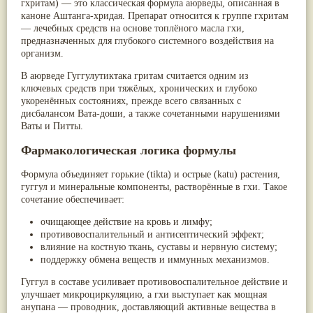
гхритам
) — это классическая формула аюрведы, описанная в
Паслён черный
(13)
каноне
Аштанга-хридая
. Препарат относится к группе
гхритам
Ипомея
(12)
— лечебных средств на основе топлёного масла гхи,
Коричник цейлонский
(12)
предназначенных для глубокого системного воздействия на
Мирра
(12)
организм.
Розовая соль
(12)
Сверция
(12)
В аюрведе Гуггулутиктака гритам считается одним из
Виноград
(11)
ключевых средств при тяжёлых, хронических и глубоко
Каменная соль
(11)
укоренённых состояниях, прежде всего связанных с
Коровье молоко
(11)
дисбалансом
Вата-доши
, а также сочетанными нарушениями
Мукуна жгучая
(11)
Ваты и Питты.
Ним
(11)
Фармакологическая логика формулы
Патала
(11)
Перец чаба
(11)
Соссюрея/кушта
(11)
Формула объединяет
горькие (tikta) и острые (katu)
растения,
Турпет
(11)
гуггул и минеральные компоненты, растворённые в гхи. Такое
Алойное дерево
(10)
сочетание обеспечивает:
Асафетида
(10)
очищающее действие на кровь и лимфу;
Пармелия
(10)
противовоспалительный и антисептический эффект;
Тмин обыкновенный
(10)
влияние на костную ткань, суставы и нервную систему;
Ашока
(9)
поддержку обмена веществ и иммунных механизмов.
Вишня гималайская
(9)
Данти
(9)
Гуггул в составе усиливает противовоспалительное действие и
Мурва
(9)
улучшает микроциркуляцию, а гхи выступает как мощная
Птерокарпус мешковидный
(9)
анупана
— проводник, доставляющий активные вещества в
Юстиция сосудистая/Васака
(9)