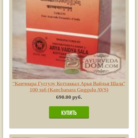
"Канчнара Гуггулу Коттаккал Арья Вайдья Шала"
100 таб (Kanchanara Guggulu AVS)
690.00 руб.