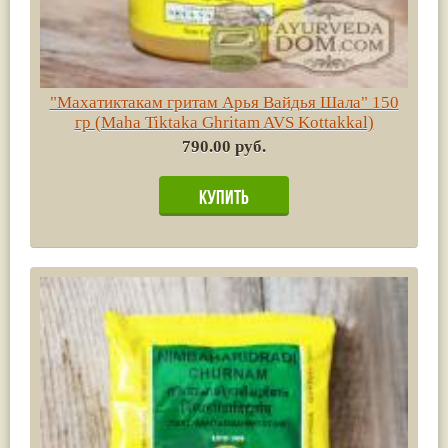
"Махатиктакам гритам Арья Вайдья Шала" 150
гр (Maha Tiktaka Ghritam AVS Kottakkal)
790.00 руб.