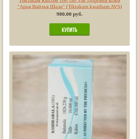
Тиктакам Кватам 100 таб для здоровья кожи
"Арья Вайдья Шала" (Tiktakam kwatham AVS)
980.00 руб.