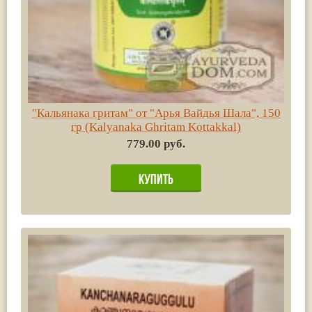
"Кальянака гритам" от "Арья Вайдья Шала", 150
гр (Kalyanaka Ghritam Kottakkal)
779.00 руб.