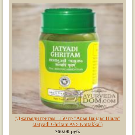
"Джатьяди гритам" 150 гр "Арья Вайдья Шала"
(Jatyadi Ghritam AVS Kottakkal)
760.00 руб.