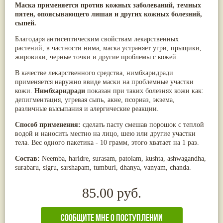
Маска применяется против кожных заболеваний, темных
Паслён черный
(13)
пятен, опоясывающего лишая и других кожных болезний,
Ипомея
(12)
сыпей.
Коричник цейлонский
(12)
Мирра
(12)
Благодаря антисептическим свойствам лекарственных
Розовая соль
(12)
растений, в частности нима, маска устраняет угри, прыщики,
Сверция
(12)
жировики, черные точки и другие проблемы с кожей.
Виноград
(11)
Каменная соль
(11)
В качестве лекарственного средства, нимбхаридради
Коровье молоко
(11)
применяется наружно ввиде маски на проблемные участки
Мукуна жгучая
(11)
кожи.
Нимбхаридради
показан при таких болезнях кожи как:
Ним
(11)
депигментация, угревая сыпь, акне, псориаз, экзема,
Патала
(11)
различные высыпания и алергические реакции.
Перец чаба
(11)
Соссюрея/кушта
(11)
Способ применения:
сделать пасту смешав порошок с теплой
Турпет
(11)
водой и наносить местно на лицо, шею или другие участки
Алойное дерево
(10)
тела. Вес одного пакетика - 10 грамм, этого хватает на 1 раз.
Асафетида
(10)
Состав:
Neemba, haridre, surasam, patolam, kushta, ashwagandha,
Пармелия
(10)
surabaru, sigru, sarshapam, tumburi, dhanya, vanyam, chanda.
Тмин обыкновенный
(10)
Ашока
(9)
Вишня гималайская
(9)
85.00 руб.
Данти
(9)
Мурва
(9)
Птерокарпус мешковидный
(9)
Юстиция сосудистая/Васака
(9)