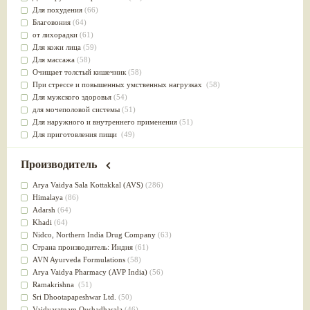
Для похудения
(66)
Благовония
(64)
от лихорадки
(61)
Для кожи лица
(59)
Для массажа
(58)
Очищает толстый кишечник
(58)
При стрессе и повышенных умственных нагрузках
(58)
Для мужского здоровья
(54)
для мочеполовой системы
(51)
Для наружного и внутреннего применения
(51)
Для приготовления пищи
(49)
от инфекций мочеполовой системы
(49)
Для стабилизации деятельности ЦНС
(47)
Производитель
для суставов
(47)
Лечит опухоли и отеки
(46)
Arya Vaidya Sala Kottakkal (AVS)
(286)
Для медитации
(44)
Himalaya
(86)
выводит токсины
(43)
Adarsh
(64)
Для здоровья печени
(41)
Khadi
(64)
Для тела
(39)
Nidсo, Northern India Drug Company
(63)
для очищения крови
(38)
Страна производитель: Индия
(61)
При диабете
(38)
AVN Ayurveda Formulations
(58)
Антиоксидант
(37)
Arya Vaidya Pharmacy (AVP India)
(56)
Для Капха(Кафа) доши
(37)
Ramakrishna
(51)
От паразитов
(37)
Sri Dhootapapeshwar Ltd.
(50)
При расстройстве желудка
(36)
Vaidyaratnam Oushadhasala
(46)