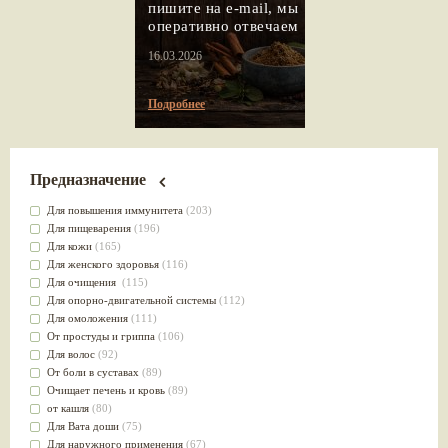
пишите на e-mail, мы
оперативно отвечаем
16.03.2026
Подробнее
Предназначение
Для повышения иммунитета
(203)
Для пищеварения
(196)
Для кожи
(165)
Для женского здоровья
(116)
Для очищения
(115)
Для опорно-двигательной системы
(112)
Для омоложения
(111)
От простуды и гриппа
(106)
Для волос
(92)
От боли в суставах
(89)
Очищает печень и кровь
(89)
от кашля
(80)
Для Вата доши
(75)
Для наружного применения
(67)