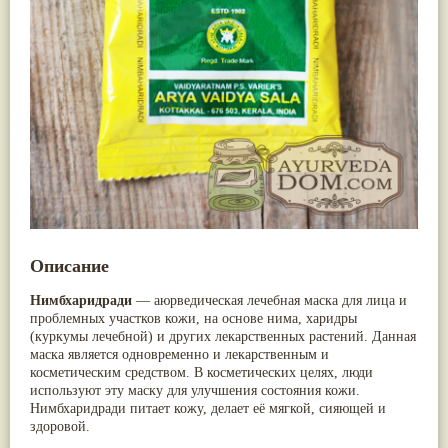
Nirdosh
(3)
Арджуна
(19)
Агастья расаяна
(3)
Касмарья
(19)
Ашта чурна
(3)
Кориандр
(19)
Аштаваргам
(3)
Туласи
(18)
Брами вати с золотом
(3)
Барбарис индийский
(17)
Брахма расаяна
(3)
Зира
(17)
Брихатьяди
(3)
Крапива индийская
(17)
Видарьяди
(3)
Патола
(17)
Гуггул
(3)
Холарена - Кутаджа
(17)
Дханвантарам 101
(3)
Шионака
(17)
Дханвантарам тайлам
(3)
Аджван/Ажгон
(16)
Кайлаш дживан
(3)
Акация катеху
(16)
Кальянака гритам
(3)
Кальций
(16)
Кримикутхар рас
(3)
Укроп пахучий
(16)
Кунжутное масло
(3)
Описание
Дашамула
(15)
Кутаджа
(3)
Лодхра
(14)
Кширабала
(3)
Нимбхаридради
Моринга
(14)
— аюрведическая лечебная маска для лица и
Лив 52
(3)
проблемных участков кожи, на основе нима, харидры
Перец кубеба
(14)
more...
(куркумы лечебной) и других лекарственных растений. Данная
Сахарный тростник
(14)
маска является одновременно и лекарственным и
Бхунимба/Андрографис метельчатый
(13)
косметическим средством. В косметических целях, люди
Гвоздика
(13)
используют эту маску для улучшения состояния кожи.
Кассия трубчатая
(13)
Нимбхаридради питает кожу, делает её мягкой, сияющей и
Мезуя железная
(13)
здоровой.
Мускатный орех
(13)
Пажитник
(13)