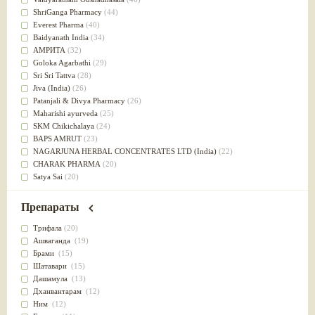
Успокоительное
(36)
ShriGanga Pharmacy
(44)
Для глаз
(34)
Everest Pharma
(40)
от геморроя
(34)
Baidyanath India
(34)
Противовоспалительное
(34)
АМРИТА
(32)
Для Питта доши
(32)
Goloka Agarbathi
(29)
Для сердца
(32)
Sri Sri Tattva
(28)
Для сосудов головного мозга
(32)
Jiva (India)
(26)
Для полости рта
(32)
Patanjali & Divya Pharmacy
(26)
Дефицит железа
(31)
Maharishi ayurveda
(25)
Для лица
(31)
SKM Chikichalaya
(24)
Употребление в пищу
(30)
BAPS AMRUT
(23)
Ароматерапия
(29)
NAGARJUNA HERBAL CONCENTRATES LTD (India)
(22)
Жаропонижающее
(29)
CHARAK PHARMA
(20)
для памяти
(28)
Satya Sai
(20)
для почек
(28)
Vyas
(20)
Обезболивающие
(28)
Bipha
(19)
Препараты
Слабительное
(28)
Kerala Ayurveda
(19)
Афродизиак
(27)
Organic India pvt ltd
(18)
Трифала
(20)
Напитки
(27)
Lalita
(16)
Ашваганда
(19)
Для йоги
(27)
Ashtang Herbals
(15)
Брами
(15)
Для потенции
(26)
Alarsin
(14)
Шатавари
(15)
Для душа
(25)
Vasu Health care
(14)
Дашамула
(13)
для концентрации внимания
(25)
Baraka
(13)
Дханвантарам
(12)
при нарушении эрекции
(25)
Dabur India Ltd
(13)
Ним
(12)
при неврозе
(25)