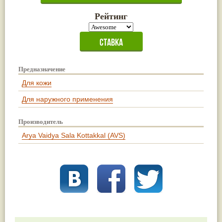
Жасмин
(8)
Рейтинг
Каранджа
(8)
Касторовое масло
(8)
Кутаки
(8)
Мята
(8)
Пушкара
(8)
more...
Предназначение
Для кожи
Для наружного применения
Производитель
Arya Vaidya Sala Kottakkal (AVS)