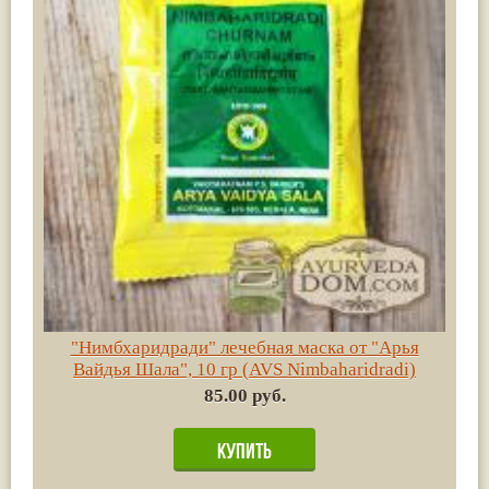
"Нимбхаридради" лечебная маска от "Арья
Вайдья Шала", 10 гр (AVS Nimbaharidradi)
85.00 руб.