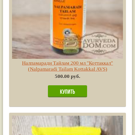
Налпамаради Тайлам 200 мл "Коттаккал"
(Nalpamaradi Tailam Kottakkal AVS)
500.00 руб.