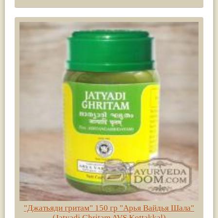
"Джатьяди гритам" 150 гр "Арья Вайдья Шала"
(Jatyadi Ghritam AVS Kottakkal)