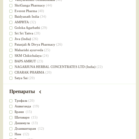
Успокоительное
(36)
ShriGanga Pharmacy
(44)
Для глаз
(34)
Everest Pharma
(40)
от геморроя
(34)
Baidyanath India
(34)
Противовоспалительное
(34)
АМРИТА
(32)
Для Питта доши
(32)
Goloka Agarbathi
(29)
Для сердца
(32)
Sri Sri Tattva
(28)
Для сосудов головного мозга
(32)
Jiva (India)
(26)
Для полости рта
(32)
Patanjali & Divya Pharmacy
(26)
Дефицит железа
(31)
Maharishi ayurveda
(25)
Для лица
(31)
SKM Chikichalaya
(24)
Употребление в пищу
(30)
BAPS AMRUT
(23)
Ароматерапия
(29)
NAGARJUNA HERBAL CONCENTRATES LTD (India)
(22)
Жаропонижающее
(29)
CHARAK PHARMA
(20)
для памяти
(28)
Satya Sai
(20)
для почек
(28)
Vyas
(20)
Обезболивающие
(28)
Bipha
(19)
Препараты
Слабительное
(28)
Kerala Ayurveda
(19)
Афродизиак
(27)
Organic India pvt ltd
(18)
Трифала
(20)
Напитки
(27)
Lalita
(16)
Ашваганда
(19)
Для йоги
(27)
Ashtang Herbals
(15)
Брами
(15)
Для потенции
(26)
Alarsin
(14)
Шатавари
(15)
Для душа
(25)
Vasu Health care
(14)
Дашамула
(13)
для концентрации внимания
(25)
Baraka
(13)
Дханвантарам
(12)
при нарушении эрекции
(25)
Dabur India Ltd
(13)
Ним
(12)
при неврозе
(25)