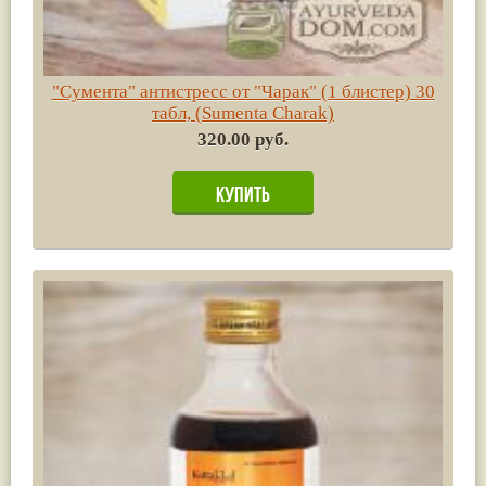
"Сумента" антистресс от "Чарак" (1 блистер) 30
табл, (Sumenta Charak)
320.00 руб.