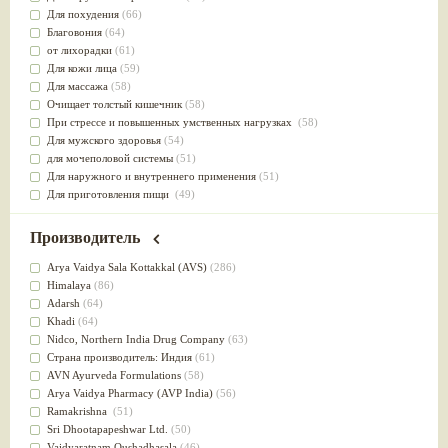
Для похудения
(66)
Благовония
(64)
от лихорадки
(61)
Для кожи лица
(59)
Для массажа
(58)
Очищает толстый кишечник
(58)
При стрессе и повышенных умственных нагрузках
(58)
Для мужского здоровья
(54)
для мочеполовой системы
(51)
Для наружного и внутреннего применения
(51)
Для приготовления пищи
(49)
от инфекций мочеполовой системы
(49)
Для стабилизации деятельности ЦНС
(47)
Производитель
для суставов
(47)
Лечит опухоли и отеки
(46)
Arya Vaidya Sala Kottakkal (AVS)
(286)
Для медитации
(44)
Himalaya
(86)
выводит токсины
(43)
Adarsh
(64)
Для здоровья печени
(41)
Khadi
(64)
Для тела
(39)
Nidсo, Northern India Drug Company
(63)
для очищения крови
(38)
Страна производитель: Индия
(61)
При диабете
(38)
AVN Ayurveda Formulations
(58)
Антиоксидант
(37)
Arya Vaidya Pharmacy (AVP India)
(56)
Для Капха(Кафа) доши
(37)
Ramakrishna
(51)
От паразитов
(37)
Sri Dhootapapeshwar Ltd.
(50)
При расстройстве желудка
(36)
Vaidyaratnam Oushadhasala
(46)