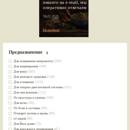
пишите на e-mail, мы
оперативно отвечаем
16.03.2026
Подробнее
Предназначение
Для повышения иммунитета
(203)
Для пищеварения
(196)
Для кожи
(165)
Для женского здоровья
(116)
Для очищения
(115)
Для опорно-двигательной системы
(112)
Для омоложения
(111)
От простуды и гриппа
(106)
Для волос
(92)
От боли в суставах
(89)
Очищает печень и кровь
(89)
от кашля
(80)
Для Вата доши
(75)
Для наружного применения
(67)