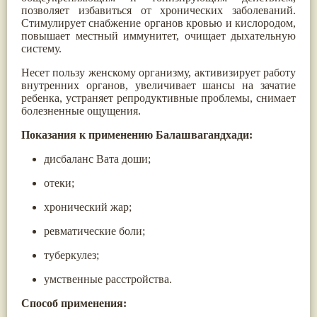
позволяет избавиться от хронических заболеваний.
Паслён черный
(13)
Стимулирует снабжение органов кровью и кислородом,
Ипомея
(12)
повышает местный иммунитет, очищает дыхательную
Коричник цейлонский
(12)
систему.
Мирра
(12)
Розовая соль
(12)
Несет пользу женскому организму, активизирует работу
Сверция
(12)
внутренних органов, увеличивает шансы на зачатие
Виноград
(11)
ребенка, устраняет репродуктивные проблемы, снимает
Каменная соль
(11)
болезненные ощущения.
Коровье молоко
(11)
Мукуна жгучая
(11)
Показания к применению
Балашвагандхади
:
Ним
(11)
Патала
(11)
дисбаланс Вата доши;
Перец чаба
(11)
Соссюрея/кушта
(11)
отеки;
Турпет
(11)
Алойное дерево
(10)
хронический жар;
Асафетида
(10)
Пармелия
(10)
ревматические боли;
Тмин обыкновенный
(10)
Ашока
(9)
туберкулез;
Вишня гималайская
(9)
Данти
(9)
умственные расстройства.
Мурва
(9)
Способ применения:
Птерокарпус мешковидный
(9)
Юстиция сосудистая/Васака
(9)