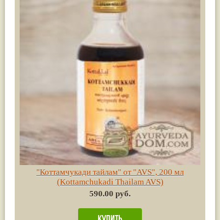
"Коттамчукади тайлам" от "AVS", 200 мл
(Kottamchukadi Thailam AVS)
590.00 руб.