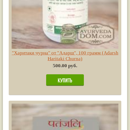
"Харитаки чурна" от "Адарш", 100 грамм (Adarsh
Haritaki Churna)
500.00 руб.