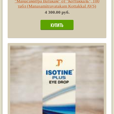
"Манасамитра Ватакам" от "Коттаккаль", 100
табл (Manasamitravatakam Kottakkal AVS)
4 300.00 руб.