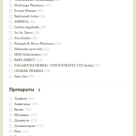
Успокоительное
(36)
ShriGanga Pharmacy
(44)
Для глаз
(34)
Everest Pharma
(40)
от геморроя
(34)
Baidyanath India
(34)
Противовоспалительное
(34)
АМРИТА
(32)
Для Питта доши
(32)
Goloka Agarbathi
(29)
Для сердца
(32)
Sri Sri Tattva
(28)
Для сосудов головного мозга
(32)
Jiva (India)
(26)
Для полости рта
(32)
Patanjali & Divya Pharmacy
(26)
Дефицит железа
(31)
Maharishi ayurveda
(25)
Для лица
(31)
SKM Chikichalaya
(24)
Употребление в пищу
(30)
BAPS AMRUT
(23)
Ароматерапия
(29)
NAGARJUNA HERBAL CONCENTRATES LTD (India)
(22)
Жаропонижающее
(29)
CHARAK PHARMA
(20)
для памяти
(28)
Satya Sai
(20)
для почек
(28)
Vyas
(20)
Обезболивающие
(28)
Bipha
(19)
Препараты
Слабительное
(28)
Kerala Ayurveda
(19)
Афродизиак
(27)
Organic India pvt ltd
(18)
Трифала
(20)
Напитки
(27)
Lalita
(16)
Ашваганда
(19)
Для йоги
(27)
Ashtang Herbals
(15)
Брами
(15)
Для потенции
(26)
Alarsin
(14)
Шатавари
(15)
Для душа
(25)
Vasu Health care
(14)
Дашамула
(13)
для концентрации внимания
(25)
Baraka
(13)
Дханвантарам
(12)
при нарушении эрекции
(25)
Dabur India Ltd
(13)
Ним
(12)
при неврозе
(25)