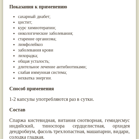
Жасмин
(8)
Показания к применению
Каранджа
(8)
Касторовое масло
(8)
сахарный диабет;
Кутаки
(8)
цистит;
Мята
(8)
курс химиотерапии;
Пушкара
(8)
онкологические заболевания;
more...
старение организма;
лимфолейкоз
заболевания крови
лихорадка;
общая усталость;
длительное лечение антибиотиками;
слабая иммунная система;
нехватка энергии.
Способ применения
1-2 капсулы употребляются раз в сутки.
Состав
Спаржа кистевидная, витания снотворная, гемидесмус
индийский, тиноспора сердцелистная, орхидея
дендробиум, фасоль трехлопастная, машапарни, видари,
солодка гладкая.