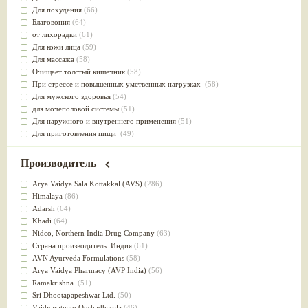
Для похудения
(66)
Благовония
(64)
от лихорадки
(61)
Для кожи лица
(59)
Для массажа
(58)
Очищает толстый кишечник
(58)
При стрессе и повышенных умственных нагрузках
(58)
Для мужского здоровья
(54)
для мочеполовой системы
(51)
Для наружного и внутреннего применения
(51)
Для приготовления пищи
(49)
от инфекций мочеполовой системы
(49)
Для стабилизации деятельности ЦНС
(47)
Производитель
для суставов
(47)
Лечит опухоли и отеки
(46)
Arya Vaidya Sala Kottakkal (AVS)
(286)
Для медитации
(44)
Himalaya
(86)
выводит токсины
(43)
Adarsh
(64)
Для здоровья печени
(41)
Khadi
(64)
Для тела
(39)
Nidсo, Northern India Drug Company
(63)
для очищения крови
(38)
Страна производитель: Индия
(61)
При диабете
(38)
AVN Ayurveda Formulations
(58)
Антиоксидант
(37)
Arya Vaidya Pharmacy (AVP India)
(56)
Для Капха(Кафа) доши
(37)
Ramakrishna
(51)
От паразитов
(37)
Sri Dhootapapeshwar Ltd.
(50)
При расстройстве желудка
(36)
Vaidyaratnam Oushadhasala
(46)