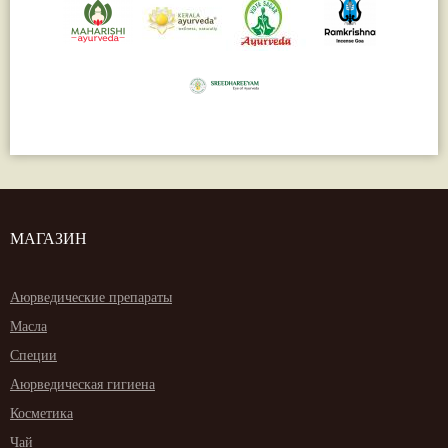
МАГАЗИН
Аюрведические препараты
Масла
Специи
Аюрведическая гигиена
Косметика
Чай