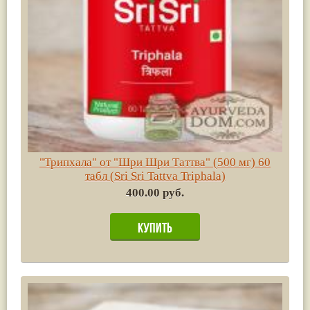
"Трипхала" от "Шри Шри Таттва" (500 мг) 60
табл (Sri Sri Tattva Triphala)
400.00 руб.