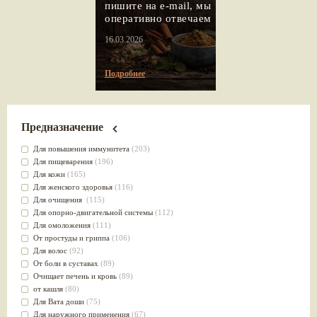
пишите на e-mail, мы
оперативно отвечаем
16.03.2026
Подробнее
Предназначение
Для повышения иммунитета
(203)
Для пищеварения
(196)
Для кожи
(165)
Для женского здоровья
(116)
Для очищения
(115)
Для опорно-двигательной системы
(112)
Для омоложения
(111)
От простуды и гриппа
(106)
Для волос
(92)
От боли в суставах
(89)
Очищает печень и кровь
(89)
от кашля
(80)
Для Вата доши
(75)
Для наружного применения
(67)