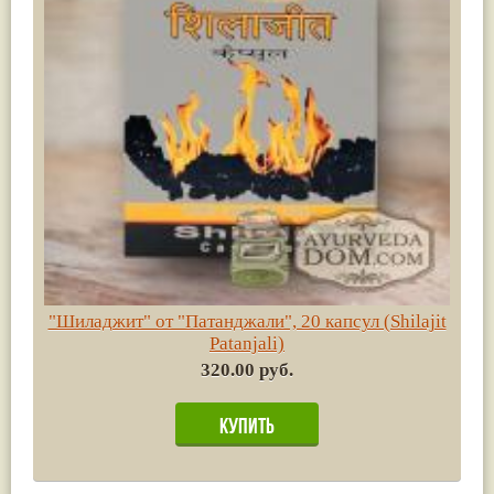
"Шиладжит" от "Патанджали", 20 капсул (Shilajit
Patanjali)
320.00 руб.