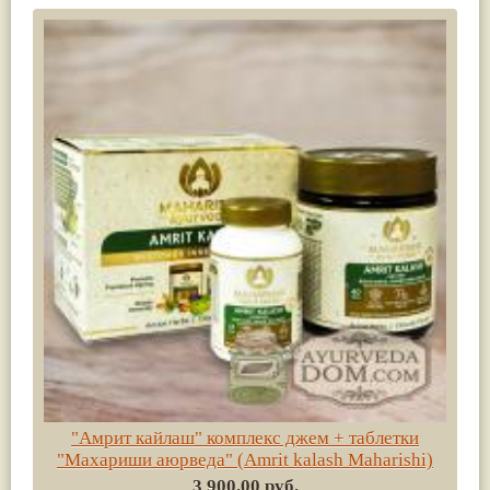
"Амрит кайлаш" комплекс джем + таблетки
"Махариши аюрведа" (Amrit kalash Maharishi)
3 900.00 руб.