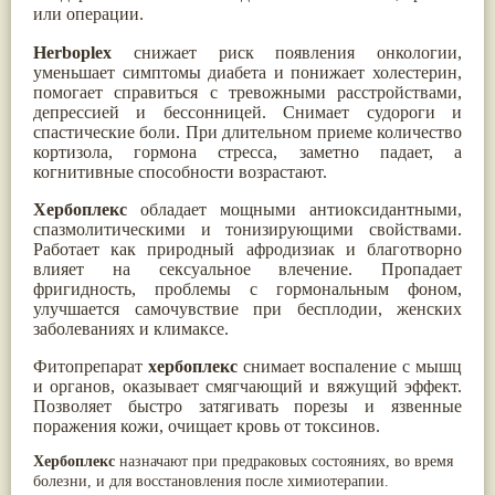
или операции.
Паслён черный
(13)
Ипомея
(12)
Herboplex
снижает риск появления онкологии,
Коричник цейлонский
(12)
уменьшает симптомы диабета и понижает холестерин,
Мирра
(12)
помогает справиться с тревожными расстройствами,
Розовая соль
(12)
депрессией и бессонницей. Снимает судороги и
Сверция
(12)
спастические боли. При длительном приеме количество
Виноград
(11)
кортизола, гормона стресса, заметно падает, а
Каменная соль
(11)
когнитивные способности возрастают.
Коровье молоко
(11)
Мукуна жгучая
(11)
Хербоплекс
обладает мощными антиоксидантными,
Ним
(11)
спазмолитическими и тонизирующими свойствами.
Патала
(11)
Работает как природный афродизиак и благотворно
Перец чаба
(11)
влияет на сексуальное влечение. Пропадает
Соссюрея/кушта
(11)
фригидность, проблемы с гормональным фоном,
Турпет
(11)
улучшается самочувствие при бесплодии, женских
Алойное дерево
(10)
заболеваниях и климаксе.
Асафетида
(10)
Пармелия
(10)
Фитопрепарат
х
ербоплекс
снимает воспаление с мышц
Тмин обыкновенный
(10)
и органов, оказывает смягчающий и вяжущий эффект.
Ашока
(9)
Позволяет быстро затягивать порезы и язвенные
Вишня гималайская
(9)
поражения кожи, очищает кровь от токсинов.
Данти
(9)
Мурва
(9)
Хербоплекс
назначают при предраковых состояниях, во время
Птерокарпус мешковидный
(9)
болезни, и для восстановления после химиотерапии.
Юстиция сосудистая/Васака
(9)