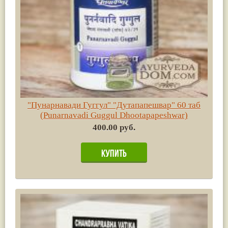
"Пунарнавади Гуггул" "Дутапапешвар" 60 таб
(Punarnavadi Guggul Dhootapapeshwar)
400.00 руб.