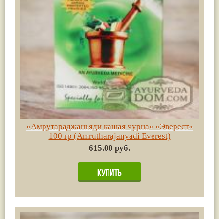
«Амрутараджаньяди кашая чурна» «Эверест»
100 гр (Amrutharajanyadi Everest)
615.00 руб.