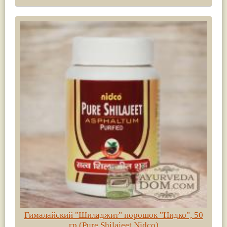
Гималайский "Шиладжит" порошок "Нидко", 50
гр (Pure Shilajeet Nidco)