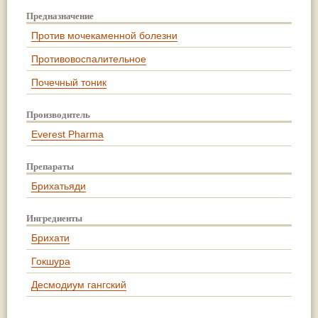
Предназначение
Против мочекаменной болезни
Противовоспалительное
Почечный тоник
Производитель
Everest Pharma
Препараты
Брихатьяди
Ингредиенты
Брихати
Гокшура
Десмодиум гангский