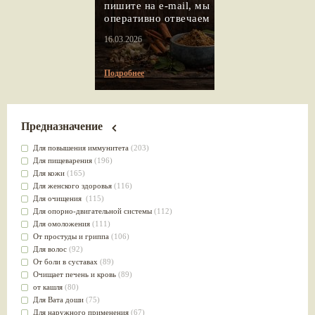
пишите на e-mail, мы
оперативно отвечаем
16.03.2026
Подробнее
Предназначение
Для повышения иммунитета
(203)
Для пищеварения
(196)
Для кожи
(165)
Для женского здоровья
(116)
Для очищения
(115)
Для опорно-двигательной системы
(112)
Для омоложения
(111)
От простуды и гриппа
(106)
Для волос
(92)
От боли в суставах
(89)
Очищает печень и кровь
(89)
от кашля
(80)
Для Вата доши
(75)
Для наружного применения
(67)