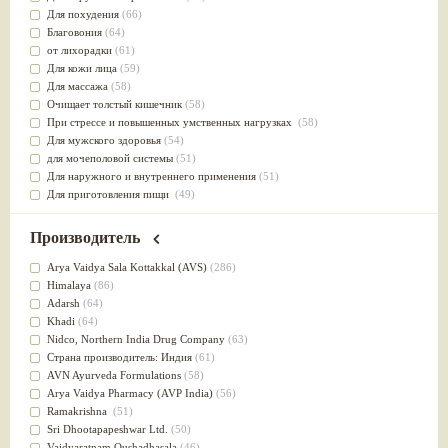
Для похудения
(66)
Благовония
(64)
от лихорадки
(61)
Для кожи лица
(59)
Для массажа
(58)
Очищает толстый кишечник
(58)
При стрессе и повышенных умственных нагрузках
(58)
Для мужского здоровья
(54)
для мочеполовой системы
(51)
Для наружного и внутреннего применения
(51)
Для приготовления пищи
(49)
от инфекций мочеполовой системы
(49)
Для стабилизации деятельности ЦНС
(47)
Производитель
для суставов
(47)
Лечит опухоли и отеки
(46)
Arya Vaidya Sala Kottakkal (AVS)
(286)
Для медитации
(44)
Himalaya
(86)
выводит токсины
(43)
Adarsh
(64)
Для здоровья печени
(41)
Khadi
(64)
Для тела
(39)
Nidсo, Northern India Drug Company
(63)
для очищения крови
(38)
Страна производитель: Индия
(61)
При диабете
(38)
AVN Ayurveda Formulations
(58)
Антиоксидант
(37)
Arya Vaidya Pharmacy (AVP India)
(56)
Для Капха(Кафа) доши
(37)
Ramakrishna
(51)
От паразитов
(37)
Sri Dhootapapeshwar Ltd.
(50)
При расстройстве желудка
(36)
Vaidyaratnam Oushadhasala
(46)