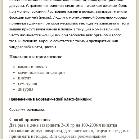
Паслён черный
(13)
дизурии. Устраняет неприятные симптомы, такие как: жжение, боль
Ипомея
(12)
при мочеиспускании. Растворяет камни в почках, вымывает мелкие
Коричник цейлонский
(12)
фракции камней (песок). Людям с мочекаменной болезнью хорошо
Мирра
(12)
принимать данный препарат несколько месяцев не зависимо от того
Розовая соль
(12)
вышли присутствуют камни в почках в текущий момент или нет.
Сверция
(12)
Часто назначается женщинам при заболеваниях органов малого
Виноград
(11)
таза, инфекциях. Хорошо сочетается с такими препаратами как:
Каменная соль
(11)
чандрапрабха вати, цистон.
Коровье молоко
(11)
Мукуна жгучая
(11)
Показания к применению:
Ним
(11)
Патала
(11)
камни в почках
Перец чаба
(11)
моче-половые инфекции
Соссюрея/кушта
(11)
цистит
Турпет
(11)
гематурия
Алойное дерево
(10)
дизурия
Асафетида
(10)
Пармелия
(10)
Применение в аюрведической классификации:
Тмин обыкновенный
(10)
Сарва-мутра-викара.
Ашока
(9)
Вишня гималайская
(9)
Способ применения:
Данти
(9)
Два раза в день заваривать 3-10 гр на 100-200мл кипятка
Мурва
(9)
(несколько минут поварить), дать настояться, отцедить осадок и
Птерокарпус мешковидный
(9)
принимать натощак. Или следовать рекомендациям
Юстиция сосудистая/Васака
(9)