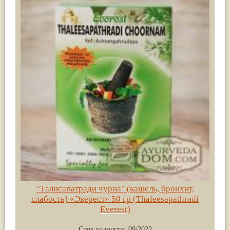
"Талисапатради чурна" (кашель, бронхит,
слабость) «Эверест» 50 гр (Thaleesapathradi
Everest)
Срок годности:
09/2022