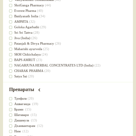
Успокоительное
(36)
ShriGanga Pharmacy
(44)
Для глаз
(34)
Everest Pharma
(40)
от геморроя
(34)
Baidyanath India
(34)
Противовоспалительное
(34)
АМРИТА
(32)
Для Питта доши
(32)
Goloka Agarbathi
(29)
Для сердца
(32)
Sri Sri Tattva
(28)
Для сосудов головного мозга
(32)
Jiva (India)
(26)
Для полости рта
(32)
Patanjali & Divya Pharmacy
(26)
Дефицит железа
(31)
Maharishi ayurveda
(25)
Для лица
(31)
SKM Chikichalaya
(24)
Употребление в пищу
(30)
BAPS AMRUT
(23)
Ароматерапия
(29)
NAGARJUNA HERBAL CONCENTRATES LTD (India)
(22)
Жаропонижающее
(29)
CHARAK PHARMA
(20)
для памяти
(28)
Satya Sai
(20)
для почек
(28)
Vyas
(20)
Обезболивающие
(28)
Bipha
(19)
Препараты
Слабительное
(28)
Kerala Ayurveda
(19)
Афродизиак
(27)
Organic India pvt ltd
(18)
Трифала
(20)
Напитки
(27)
Lalita
(16)
Ашваганда
(19)
Для йоги
(27)
Ashtang Herbals
(15)
Брами
(15)
Для потенции
(26)
Alarsin
(14)
Шатавари
(15)
Для душа
(25)
Vasu Health care
(14)
Дашамула
(13)
для концентрации внимания
(25)
Baraka
(13)
Дханвантарам
(12)
при нарушении эрекции
(25)
Dabur India Ltd
(13)
Ним
(12)
при неврозе
(25)