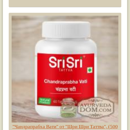
"Чандрапрабха Вати" от "Шри Шри Таттва", (500