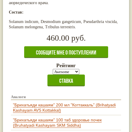
аюрведического врача.
Жасмин
(8)
Каранджа
(8)
Состав:
Касторовое масло
(8)
Кутаки
(8)
Solanum indicum, Desmodium gangeticum, Pseudarthria viscida,
Мята
(8)
Solanum melongena, Tribulus terrestris.
Пушкара
(8)
460.00 руб.
more...
Рейтинг
Аналоги
"Брихатьяди кашаям" 200 мл "Коттаккаль" (Brihatyadi
Kashayam AVS Kottakkal)
"Брихатьяди кашаям" 100 таб здоровье почек
(Bruhatyadi Kashayam SKM Siddha)