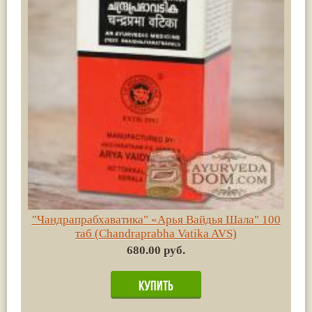
"Чандрапрабхаватика" «Арья Вайдья Шала" 100
таб (Chandraprabha Vatika AVS)
680.00 руб.