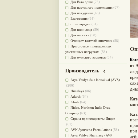
Для Вата доши
(75)
Для наружного применения
(67)
Для похудения
(66)
Благовония
(64)
от лихорадки
(61)
Для кожи лица
(59)
Для массажа
(58)
Очищает толстый кишечник
(58)
При стрессе и повышенных
Оп
умственных нагрузках
(58)
Для мужского здоровья
(54)
Кат
для мочеполовой системы
(51)
от
A
Для наружного и внутреннего
Производитель
люд
применения
(51)
при
Для приготовления пищи
(49)
Arya Vaidya Sala Kottakkal (AVS)
сах
от инфекций мочеполовой
(286)
диа
системы
(49)
Himalaya
(86)
Для стабилизации деятельности
Adarsh
(64)
Кат
ЦНС
(47)
Khadi
(64)
кон
для суставов
(47)
Nidсo, Northern India Drug
Лечит опухоли и отеки
(46)
Company
(63)
Кат
Для медитации
(44)
Страна производитель: Индия
пре
выводит токсины
(43)
(61)
при
Для здоровья печени
(41)
AVN Ayurveda Formulations
(58)
при
Для тела
(39)
Arya Vaidya Pharmacy (AVP
дей