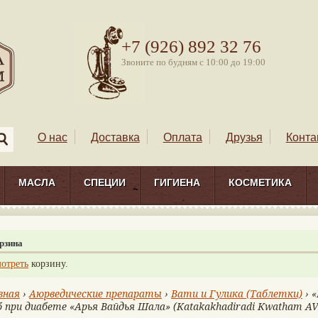
+7 (926) 892 32 76
Звоните по будням с 10:00 до 19:00
О нас
Доставка
Оплата
Друзья
Конта
МАСЛА
СПЕЦИИ
ГИГИЕНА
КОСМЕТИКА
рзина
отреть
корзину.
вная
›
Аюрведические препараты
›
Вати и Гулика (Таблетки)
› 
 при диабете «Арья Вайдья Шала» (Katakakhadiradi Kwatham AV