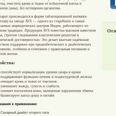
езы, очистить кровь и ткани от избыточной капхи и
синов (амы), без истощения организма.
парат производится в форме таблетированной вытяжки
атхам) на заводе AVS — одного из старейших и самых
жаемых аюрведических центров Индии, работающего по
Отз
онам традиции. Продукция AVS известна высоким качеством
ья, строгим следованием классическим рецептам и
нической достоверностью. Это делает кватхам надёжным
дством поддержки при предиабетических и диабетических
тояниях, особенно в сочетании с правильным питанием и
азом жизни.
ойства:
способствует нормализации уровня сахара в крови
поддерживает функцию печени и поджелудочной железы
очищает кровь и ткани от токсинов
уменьшает жажду, сухость и слабость
снимает воспаления кожи, вызванные нарушением обмена
балансирует капха-дошу и питайя
азания к применению:
Сахарный диабет второго типа