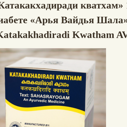
Катакакхадиради кватхам» 
иабете «Арья Вайдья Шала
Katakakhadiradi Kwatham A