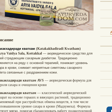
A
исание
акакхадиради кватхам
(Katakakhadiradi Kwatham)
rya Vaidya Sala, Kottakkal
— аюрведическое средство для
ей страдающим сахарным диабетом. Традиционно
меняется на ряду с основной терапией, понижает уровень
ара в крови, снимает неприятные симптомы сахарного
бета связанные с раздражением кожи.
акакхадиради кватхам AVS
— аюрведическая формула для
троля сахара и очищения крови
акакхадиради кватхам
— классический аюрведический
парат на основе горьких и вяжущих растений, традиционно
меняемый при расстройствах обмена веществ, в том числе
 повышенном уровне сахара в крови (Мадхумеха). Формула
ствует мягко, помогая сбалансировать работу поджелудочной