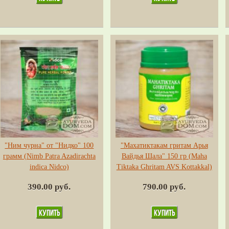
"Ним чурна" от "Нидко" 100
"Махатиктакам гритам Арья
грамм (Nimb Patra Azadirachta
Вайдья Шала" 150 гр (Maha
indica Nidco)
Tiktaka Ghritam AVS Kottakkal)
390.00 руб.
790.00 руб.