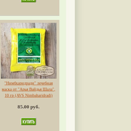
"Нимбхаридради" лечебная
маска от "Арья Вайдья Шала",
10 гр (AVS Nimbaharidradi)
85.00 руб.