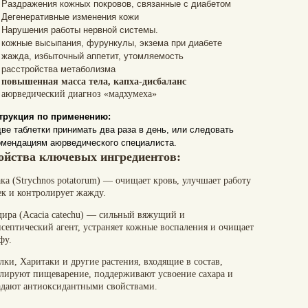
Раздражения кожных покровов, связанные с диабетом
Дегенеративные изменения кожи
Нарушения работы нервной системы.
кожные высыпания, фурункулы, экзема при диабете
жажда, избыточный аппетит, утомляемость
расстройства метаболизма
повышенная масса тела, капха-дисбаланс
аюрведический диагноз «мадхумеха»
трукция по применению:
две таблетки принимать два раза в день, или следовать
омендациям аюрведического специалиста.
ойства ключевых ингредиентов:
ака
(Strychnos potatorum) — очищает кровь, улучшает работу
ек и контролирует жажду.
дира
(Acacia catechu) — сильный вяжущий и
исептический агент, устраняет кожные воспаления и очищает
фу.
лки
,
Харитаки
и другие растения, входящие в состав,
улируют пищеварение, поддерживают усвоение сахара и
адают антиоксидантными свойствами.