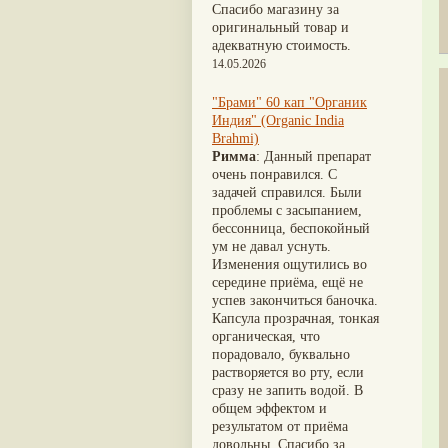
Nirdosh
(3)
Шиладжит
(20)
Спасибо магазину за
Агастья расаяна
(3)
Арджуна
(19)
оригинальный товар и
Ашта чурна
(3)
Касмарья
(19)
адекватную стоимость.
Аштаваргам
(3)
Кориандр
(19)
14.05.2026
Брами вати с золотом
(3)
Туласи
(18)
Брахма расаяна
(3)
Барбарис индийский
(17)
"Брами" 60 кап "Органик
Брихатьяди
(3)
Зира
(17)
Индия" (Organic India
Видарьяди
(3)
Крапива индийская
(17)
Brahmi)
Гуггул
(3)
Патола
(17)
Римма
: Данный препарат
Дханвантарам 101
(3)
Холарена - Кутаджа
(17)
очень понравился. С
Дханвантарам тайлам
(3)
Шионака
(17)
задачей справился. Были
Кайлаш дживан
(3)
Аджван/Ажгон
(16)
проблемы с засыпанием,
Кальянака гритам
(3)
Акация катеху
(16)
бессонница, беспокойный
Кримикутхар рас
(3)
Кальций
(16)
ум не давал уснуть.
Кунжутное масло
(3)
Укроп пахучий
(16)
Изменения ощутились во
Кутаджа
(3)
Дашамула
(15)
середине приёма, ещё не
Кширабала
(3)
Лодхра
(14)
успев закончиться баночка.
Лив 52
(3)
Моринга
(14)
Капсула прозрачная, тонкая
more...
Перец кубеба
(14)
органическая, что
Сахарный тростник
(14)
порадовало, буквально
Бхунимба/Андрографис
растворяется во рту, если
метельчатый
(13)
сразу не запить водой. В
Гвоздика
(13)
общем эффектом и
Кассия трубчатая
(13)
результатом от приёма
Мезуя железная
(13)
довольны. Спасибо за