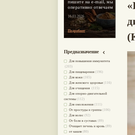
пишите на e-mail, мы
«
оперативно отвечаем
16.03.2026
д
Подробнее
(
Предназначение
Для повышения иммунитета
(203)
Для пищеварения
(196)
Для кожи
(165)
Для женского здоровья
(116)
Для очищения
(115)
Для опорно-двигательной
системы
(112)
Для омоложения
(111)
От простуды и гриппа
(106)
Для волос
(92)
От боли в суставах
(89)
Очищает печень и кровь
(89)
от кашля
(80)