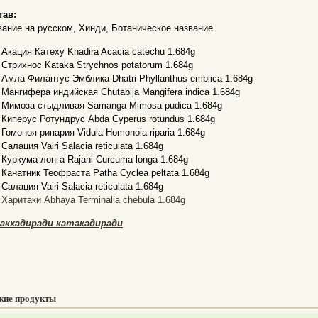
тав:
вание на русском, Хинди, Ботаническое название
Акация Катеху Khadira Acacia catechu 1.684g
Стрихнос Kataka Strychnos potatorum 1.684g
Амла Филантус Эмблика Dhatri Phyllanthus emblica 1.684g
Мангифера индийская Chutabija Mangifera indica 1.684g
Мимоза стыдливая Samanga Mimosa pudica 1.684g
Киперус Ротундрус Abda Cyperus rotundus 1.684g
Гомоноя рипария Vidula Homonoia riparia 1.684g
Салация Vairi Salacia reticulata 1.684g
Куркума лонга Rajani Curcuma longa 1.684g
Канатник Теофраста Patha Cyclea peltata 1.684g
Салация Vairi Salacia reticulata 1.684g
Харитаки Abhaya Terminalia chebula 1.684g
акхадиради катакадиради
жие продукты