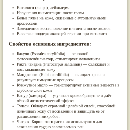
Витилиго (лепра), лейкодерма
Нарушения пигментации после травм
Белые пятна на коже, связанные с аутоиммунными
процессами
Замедленное восстановление пигмента после ожогов
В составе поддерживающей терапии при витилиго
Свойства основных ингредиентов:
Бакучи (Psoralea corylifolia) — основной
фотосенсибилизатор, стимулирует меланоциты
Ракта чандана (Pterocarpus santalinus) — охлаждает и
восстанавливает кожу
Манджишта (Rubia cordifolia) — очищает кровь и
регулирует иммунные процессы
Кунжутное масло — транспортирует активные вещества в
глубокие слои кожи
Капур (камфора) — улучшает кровообращение и даёт
лёгкий антисептический эффект
Туласи. Обладает огромной целебной силой, способной
излечивать кожу от воспалений и защищать ее от
размножения микробов.
Читрак. Корни этого растения используются для
заживления трудно залечиваемых ран.