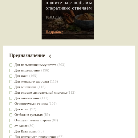
пишите на e-mail, мы
оперативно отвечаем
16.03.2026
Подробнее
Предназначение
Для повышения иммунитета
(203)
Для пищеварения
(196)
Для кожи
(165)
Для женского здоровья
(116)
Для очищения
(115)
Для опорно-двигательной системы
(112)
Для омоложения
(111)
От простуды и гриппа
(106)
Для волос
(92)
От боли в суставах
(89)
Очищает печень и кровь
(89)
от кашля
(80)
Для Вата доши
(75)
Для наружного применения
(67)