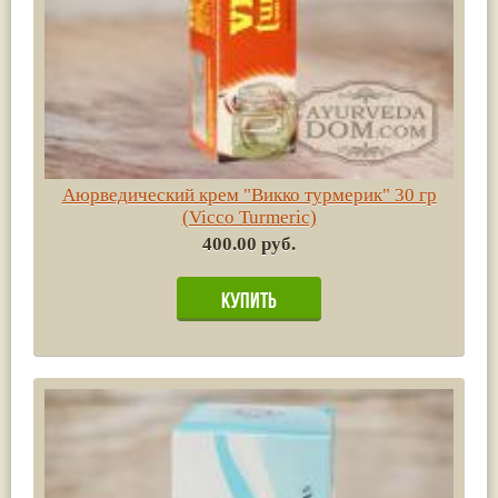
Аюрведический крем "Викко турмерик" 30 гр
(Vicco Turmeric)
400.00 руб.