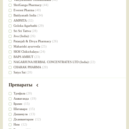
Успокоительное
(36)
ShriGanga Pharmacy
(44)
Для глаз
(34)
Everest Pharma
(40)
от геморроя
(34)
Baidyanath India
(34)
Противовоспалительное
(34)
АМРИТА
(32)
Для Питта доши
(32)
Goloka Agarbathi
(29)
Для сердца
(32)
Sri Sri Tattva
(28)
Для сосудов головного мозга
(32)
Jiva (India)
(26)
Для полости рта
(32)
Patanjali & Divya Pharmacy
(26)
Дефицит железа
(31)
Maharishi ayurveda
(25)
Для лица
(31)
SKM Chikichalaya
(24)
Употребление в пищу
(30)
BAPS AMRUT
(23)
Ароматерапия
(29)
NAGARJUNA HERBAL CONCENTRATES LTD (India)
(22)
Жаропонижающее
(29)
CHARAK PHARMA
(20)
для памяти
(28)
Satya Sai
(20)
для почек
(28)
Vyas
(20)
Обезболивающие
(28)
Bipha
(19)
Препараты
Слабительное
(28)
Kerala Ayurveda
(19)
Афродизиак
(27)
Organic India pvt ltd
(18)
Трифала
(20)
Напитки
(27)
Lalita
(16)
Ашваганда
(19)
Для йоги
(27)
Ashtang Herbals
(15)
Брами
(15)
Для потенции
(26)
Alarsin
(14)
Шатавари
(15)
Для душа
(25)
Vasu Health care
(14)
Дашамула
(13)
для концентрации внимания
(25)
Baraka
(13)
Дханвантарам
(12)
при нарушении эрекции
(25)
Dabur India Ltd
(13)
Ним
(12)
при неврозе
(25)