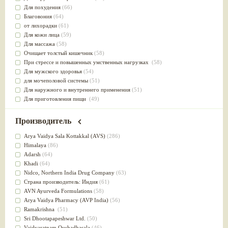
Для похудения
(66)
Благовония
(64)
от лихорадки
(61)
Для кожи лица
(59)
Для массажа
(58)
Очищает толстый кишечник
(58)
При стрессе и повышенных умственных нагрузках
(58)
Для мужского здоровья
(54)
для мочеполовой системы
(51)
Для наружного и внутреннего применения
(51)
Для приготовления пищи
(49)
от инфекций мочеполовой системы
(49)
Для стабилизации деятельности ЦНС
(47)
Производитель
для суставов
(47)
Лечит опухоли и отеки
(46)
Arya Vaidya Sala Kottakkal (AVS)
(286)
Для медитации
(44)
Himalaya
(86)
выводит токсины
(43)
Adarsh
(64)
Для здоровья печени
(41)
Khadi
(64)
Для тела
(39)
Nidсo, Northern India Drug Company
(63)
для очищения крови
(38)
Страна производитель: Индия
(61)
При диабете
(38)
AVN Ayurveda Formulations
(58)
Антиоксидант
(37)
Arya Vaidya Pharmacy (AVP India)
(56)
Для Капха(Кафа) доши
(37)
Ramakrishna
(51)
От паразитов
(37)
Sri Dhootapapeshwar Ltd.
(50)
При расстройстве желудка
(36)
Vaidyaratnam Oushadhasala
(46)