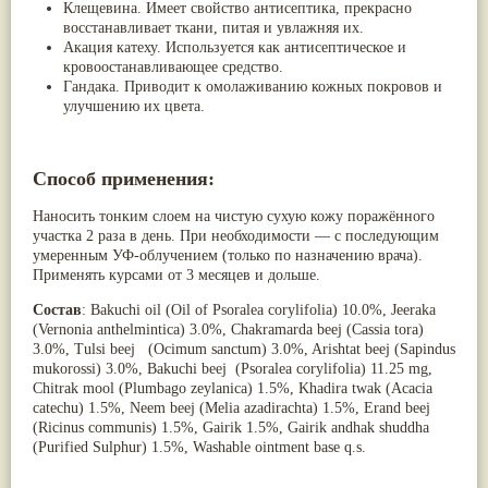
Клещевина. Имеет свойство антисептика, прекрасно
восстанавливает ткани, питая и увлажняя их.
Акация катеху. Используется как антисептическое и
кровоостанавливающее средство.
Гандака. Приводит к омолаживанию кожных покровов и
улучшению их цвета.
Способ применения:
Наносить тонким слоем на чистую сухую кожу поражённого
участка 2 раза в день. При необходимости — с последующим
умеренным УФ-облучением (только по назначению врача).
Применять курсами от 3 месяцев и дольше.
Состав
: Bakuchi oil (Oil of Psoralea corylifolia) 10.0%, Jeeraka
(Vernonia anthelmintica) 3.0%, Chakramarda beej (Cassia tora)
3.0%, Tulsi beej (Ocimum sanctum) 3.0%, Arishtat beej (Sapindus
mukorossi) 3.0%, Bakuchi beej (Psoralea corylifolia) 11.25 mg,
Chitrak mool (Plumbago zeylanica) 1.5%, Khadira twak (Acacia
catechu) 1.5%, Neem beej (Melia azadirachta) 1.5%, Erand beej
(Ricinus communis) 1.5%, Gairik 1.5%, Gairik andhak shuddha
(Purified Sulphur) 1.5%, Washable ointment base q.s.