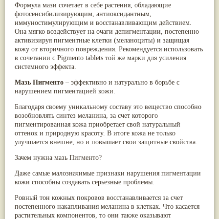
Формула мази сочетает в себе растения, обладающие
Паслён черный
(13)
фотосенсибилизирующим, антиоксидантным,
Ипомея
(12)
иммуностимулирующим и восстанавливающим действием.
Коричник цейлонский
(12)
Она мягко воздействует на очаги депигментации, постепенно
Мирра
(12)
активизируя пигментные клетки (меланоциты) и защищая
Розовая соль
(12)
кожу от вторичного повреждения. Рекомендуется использовать
Сверция
(12)
в сочетании с Pigmento tablets той же марки для усиления
Виноград
(11)
системного эффекта.
Каменная соль
(11)
Коровье молоко
(11)
Мазь Пигменто
– эффективно и натурально в борьбе с
Мукуна жгучая
(11)
нарушением пигментацией кожи.
Ним
(11)
Патала
(11)
Благодаря своему уникальному составу это вещество способно
Перец чаба
(11)
возобновлять синтез меланина, за счет которого
Соссюрея/кушта
(11)
пигментированная кожа приобретает свой натуральный
Турпет
(11)
оттенок и природную красоту. В итоге кожа не только
Алойное дерево
(10)
улучшается внешне, но и повышает свои защитные свойства.
Асафетида
(10)
Пармелия
(10)
Зачем нужна мазь Пигменто?
Тмин обыкновенный
(10)
Даже самые малозначимые признаки нарушения пигментации
Ашока
(9)
кожи способны создавать серьезные проблемы.
Вишня гималайская
(9)
Данти
(9)
Ровный тон кожных покровов восстанавливается за счет
Мурва
(9)
постепенного накапливания меланина в клетках. Что касается
Птерокарпус мешковидный
(9)
растительных компонентов, то они также оказывают
Юстиция сосудистая/Васака
(9)