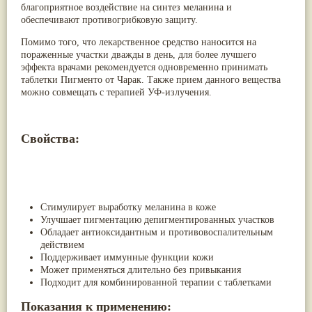
благоприятное воздействие на синтез меланина и
Жасмин
(8)
обеспечивают противогрибковую защиту.
Каранджа
(8)
Касторовое масло
(8)
Помимо того, что лекарственное средство наносится на
Кутаки
(8)
пораженные участки дважды в день, для более лучшего
Мята
(8)
эффекта врачами рекомендуется одновременно принимать
Пушкара
(8)
таблетки Пигменто от Чарак. Также прием данного вещества
more...
можно совмещать с терапией УФ-излучения.
Свойства:
Стимулирует выработку меланина в коже
Улучшает пигментацию депигментированных участков
Обладает антиоксидантным и противовоспалительным
действием
Поддерживает иммунные функции кожи
Может применяться длительно без привыкания
Подходит для комбинированной терапии с таблетками
Показания к применению: