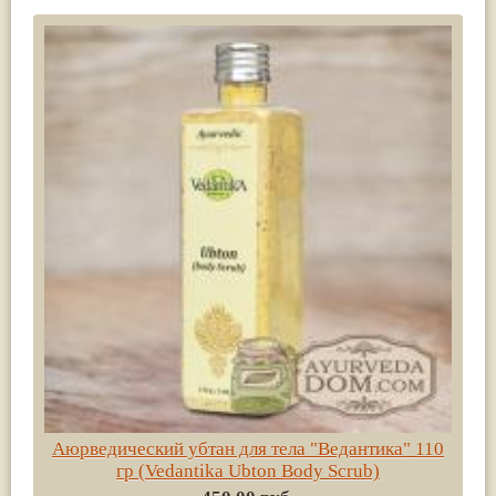
Аюрведический убтан для тела "Ведантика" 110
гр (Vedantika Ubton Body Scrub)