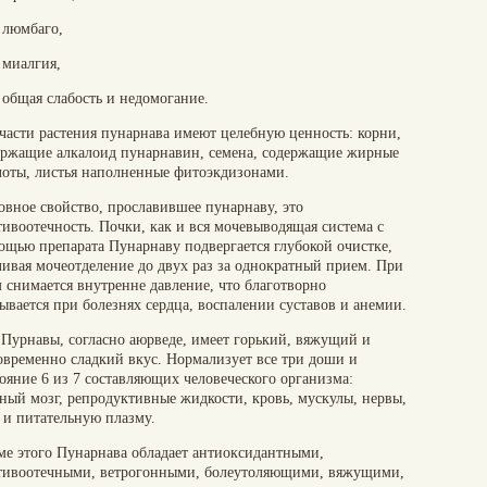
люмбаго,
миалгия,
общая слабость и недомогание.
 части растения пунарнава имеют целебную ценность: корни,
ержащие алкалоид пунарнавин, семена, содержащие жирные
лоты, листья наполненные фитоэкдизонами.
овное свойство, прославившее пунарнаву, это
тивоотечность. Почки, как и вся мочевыводящая система с
ощью препарата Пунарнаву подвергается глубокой очистке,
ливая мочеотделение до двух раз за однократный прием. При
м снимается внутренне давление, что благотворно
ывается при болезнях сердца, воспалении суставов и анемии.
 Пурнавы, согласно аюрведе, имеет горький, вяжущий и
овременно сладкий вкус. Нормализует все три доши и
ояние 6 из 7 составляющих человеческого организма:
тный мозг, репродуктивные жидкости, кровь, мускулы, нервы,
 и питательную плазму.
ме этого Пунарнава обладает антиоксидантными,
тивоотечными, ветрогонными, болеутоляющими, вяжущими,