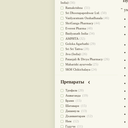
"
Пу
для очищения крови
(38)
India)
(56)
При диабете
(38)
Ramakrishna
(51)
"
ум
Антиоксидант
(37)
Sri Dhootapapeshwar Ltd.
(50)
Для Капха(Кафа) доши
(37)
Vaidyaratnam Oushadhasala
(46)
От паразитов
(37)
ShriGanga Pharmacy
(44)
При расстройстве желудка
(36)
Everest Pharma
(40)
Успокоительное
(36)
Baidyanath India
(34)
Для глаз
(34)
АМРИТА
(32)
от геморроя
(34)
Goloka Agarbathi
(29)
Противовоспалительное
(34)
Sri Sri Tattva
(28)
Для Питта доши
(32)
Jiva (India)
(26)
Для сердца
(32)
Patanjali & Divya Pharmacy
(26)
Для сосудов головного мозга
Maharishi ayurveda
(25)
(32)
SKM Chikichalaya
(24)
Для полости рта
(32)
BAPS AMRUT
(23)
Дефицит железа
(31)
NAGARJUNA HERBAL
Препараты
Для лица
(31)
CONCENTRATES LTD (India)
(22)
Употребление в пищу
(30)
CHARAK PHARMA
(20)
Трифала
(20)
Ароматерапия
(29)
Satya Sai
(20)
Ашваганда
(19)
Жаропонижающее
(29)
Vyas
(20)
Брами
(15)
для памяти
(28)
Bipha
(19)
Шатавари
(15)
для почек
(28)
Kerala Ayurveda
(19)
Дашамула
(13)
Обезболивающие
(28)
Organic India pvt ltd
(18)
Дханвантарам
(12)
Слабительное
(28)
Lalita
(16)
Ним
(12)
Афродизиак
(27)
Ashtang Herbals
(15)
Гудучи
(11)