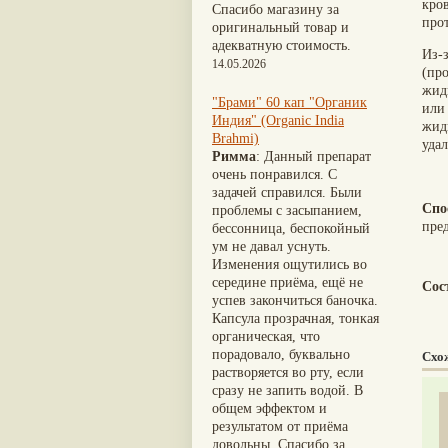
Nirdosh
(3)
Шиладжит
(20)
кро
Спасибо магазину за
Агастья расаяна
(3)
Арджуна
(19)
про
оригинальный товар и
Ашта чурна
(3)
Касмарья
(19)
адекватную стоимость.
Из-
Аштаваргам
(3)
Кориандр
(19)
14.05.2026
(пр
Брами вати с золотом
(3)
Туласи
(18)
жид
Брахма расаяна
(3)
Барбарис индийский
(17)
"Брами" 60 кап "Органик
или
Брихатьяди
(3)
Зира
(17)
Индия" (Organic India
жид
Видарьяди
(3)
Крапива индийская
(17)
Brahmi)
уда
Гуггул
(3)
Патола
(17)
Римма
: Данный препарат
Дханвантарам 101
(3)
Холарена - Кутаджа
(17)
очень понравился. С
Дханвантарам тайлам
(3)
Шионака
(17)
задачей справился. Были
Кайлаш дживан
(3)
Аджван/Ажгон
(16)
Спо
проблемы с засыпанием,
Кальянака гритам
(3)
Акация катеху
(16)
пре
бессонница, беспокойный
Кримикутхар рас
(3)
Кальций
(16)
ум не давал уснуть.
Кунжутное масло
(3)
Укроп пахучий
(16)
Изменения ощутились во
Кутаджа
(3)
Дашамула
(15)
середине приёма, ещё не
Сос
Кширабала
(3)
Лодхра
(14)
успев закончиться баночка.
Лив 52
(3)
Моринга
(14)
Капсула прозрачная, тонкая
more...
Перец кубеба
(14)
органическая, что
Сахарный тростник
(14)
порадовало, буквально
Схо
Бхунимба/Андрографис
растворяется во рту, если
метельчатый
(13)
сразу не запить водой. В
Гвоздика
(13)
общем эффектом и
Кассия трубчатая
(13)
результатом от приёма
Мезуя железная
(13)
довольны. Спасибо за