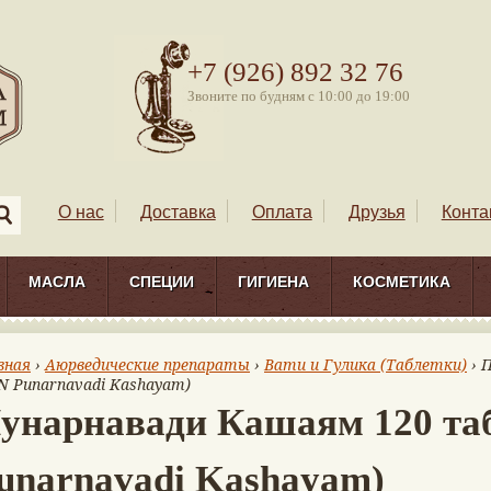
+7 (926) 892 32 76
Звоните по будням с 10:00 до 19:00
О нас
Доставка
Оплата
Друзья
Конта
МАСЛА
СПЕЦИИ
ГИГИЕНА
КОСМЕТИКА
вная
›
Аюрведические препараты
›
Вати и Гулика (Таблетки)
› 
N Punarnavadi Kashayam)
унарнавади Кашаям 120 та
unarnavadi Kashayam)