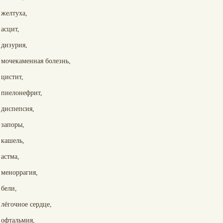
желтуха,
асцит,
дизурия,
мочекаменная болезнь,
цистит,
пиелонефрит,
диспепсия,
запоры,
кашель,
астма,
меноррагия,
бели,
лёгочное сердце,
офтальмия,