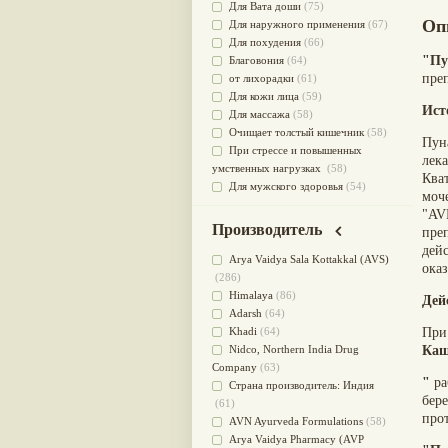
Для Вата доши
(75)
Оп
Для наружного применения
(67)
Для похудения
(66)
"Пу
Благовония
(64)
преп
от лихорадки
(61)
Для кожи лица
(59)
Ист
Для массажа
(58)
Очищает толстый кишечник
(58)
Пун
При стрессе и повышенных
лек
умственных нагрузках
(58)
Ква
Для мужского здоровья
(54)
моч
для мочеполовой системы
(51)
"AV
Для наружного и внутреннего
Производитель
пре
применения
(51)
дей
Для приготовления пищи
(49)
Arya Vaidya Sala Kottakkal (AVS)
ока
от инфекций мочеполовой
(286)
системы
(49)
Himalaya
(86)
Дей
Для стабилизации деятельности
Adarsh
(64)
ЦНС
(47)
Khadi
(64)
При
для суставов
(47)
Nidсo, Northern India Drug
Каш
Лечит опухоли и отеки
(46)
Company
(63)
"
ра
Для медитации
(44)
Страна производитель: Индия
бер
выводит токсины
(43)
(61)
про
Для здоровья печени
(41)
AVN Ayurveda Formulations
(58)
Для тела
(39)
Arya Vaidya Pharmacy (AVP