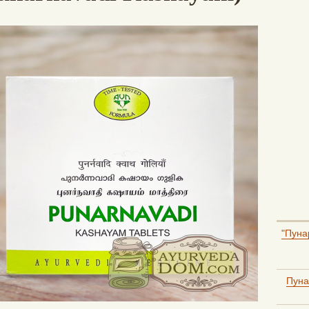
"Пуна
Пуна