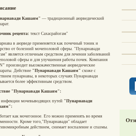
исание
нарнавади Кашаям"
— традиционный аюрведический
арат.
очник рецепта:
текст Сахасрайогам"
арнава в аюрведе применяется как почечный тоник и
арство от болезний мочеполовой сферы. "Пунарнавади
там" является отличным средством для лечения заболеваний
еполовой сферы и для улучшения работы почек. Компания
N
"
производит высококачественные аюрведические
параты. Действие
"Пунарнавади Кашаям"
схоже с
ствием пунарнавы, в некоторых случаях Пунарнавади
зывается более эффективным средством.
ствие "Пунарнавади Кашаям":
 инфекции мочевыводящих путей
"
Пунарнавади
аям":
ботает как мочегонное. Его можно применять во время
Отз
еменности. Кроме того,"Пунарнавади" обладает
тивомикробным действием, снимает воспаление и спазмы.