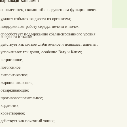
нарнавади Кашаям":
еньшает отек, связанный с нарушением функции почек.
удаляет избыток жидкости из организма;
поддерживает работу сердца, печени и почек;
способствует поддержанию сбалансированного уровня
жидкости в тканях;
действует как мягкое слабительное и повышает аппетит;
успокаивает три доши, особенно Вату и Капху;
ветрогонное;
потогонное;
литолитическое;
жаропонижающие;
отхаркивающие;
противовосполительное;
кардиотик;
кроветворное;
действует как почечный тоник;