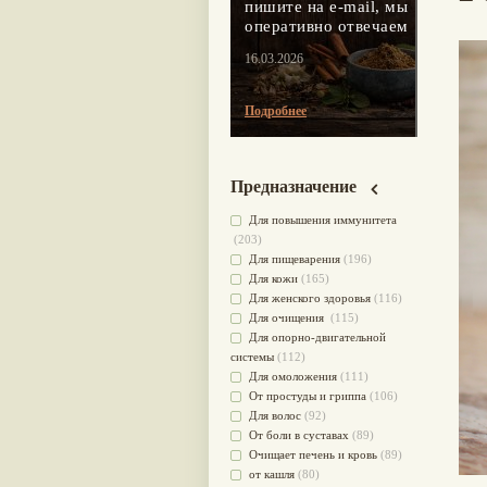
пишите на e-mail, мы
оперативно отвечаем
16.03.2026
Подробнее
Предназначение
Для повышения иммунитета
(203)
Для пищеварения
(196)
Для кожи
(165)
Для женского здоровья
(116)
Для очищения
(115)
Для опорно-двигательной
системы
(112)
Для омоложения
(111)
От простуды и гриппа
(106)
Для волос
(92)
От боли в суставах
(89)
Очищает печень и кровь
(89)
от кашля
(80)