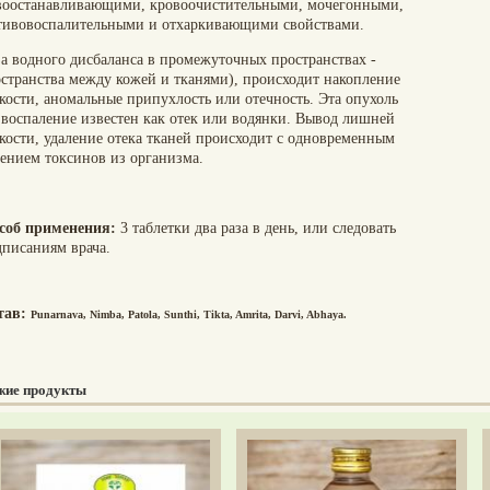
воостанавливающими, кровоочистительными, мочегонными,
тивовоспалительными и отхаркивающими свойствами.
за водного дисбаланса в промежуточных пространствах -
остранства между кожей и тканями), происходит накопление
кости, аномальные припухлость или отечность. Эта опухоль
 воспаление известен как отек или водянки. Вывод лишней
кости, удаление отека тканей происходит с одновременным
лением токсинов из организма.
соб применения:
3 таблетки два раза в день, или следовать
дписаниям врача.
тав:
Punarnava, Nimba, Patola, Sunthi, Tikta, Amrita, Darvi, Abhaya.
жие продукты