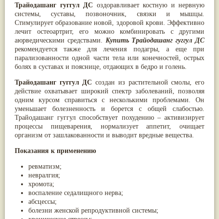
Трайодашанг гуггул ДС
оздоравливает костную и нервную
Паслён черный
(13)
системы, суставы, позвоночник, связки и мышцы.
Ипомея
(12)
Стимулирует образование новой, здоровой крови. Эффективно
Коричник цейлонский
(12)
лечит остеоартрит, его можно комбинировать с другими
Мирра
(12)
аюрведическими средствами.
Купить Трайодашанг гуггул ДС
Розовая соль
(12)
рекомендуется также для лечения подагры, а еще при
Сверция
(12)
парализованности одной части тела или конечностей, острых
Виноград
(11)
болях в суставах и пояснице, отдающих в бедро и голень.
Каменная соль
(11)
Коровье молоко
(11)
Трайодашанг гуггул ДС
создан из растительной смолы, его
Мукуна жгучая
(11)
действие охватывает широкий спектр заболеваний, позволяя
Ним
(11)
одним курсом справиться с несколькими проблемами. Он
Патала
(11)
уменьшает болезненность и борется с общей слабостью.
Перец чаба
(11)
Трайодашанг гуггул способствует похудению – активизирует
Соссюрея/кушта
(11)
процессы пищеварения, нормализует аппетит, очищает
Турпет
(11)
организм от зашлакованности и выводит вредные вещества.
Алойное дерево
(10)
Асафетида
(10)
Показания к применению
Пармелия
(10)
Тмин обыкновенный
(10)
ревматизм;
Ашока
(9)
невралгия;
Вишня гималайская
(9)
хромота;
Данти
(9)
воспаление седалищного нерва;
Мурва
(9)
абсцессы;
Птерокарпус мешковидный
(9)
болезни женской репродуктивной системы;
Юстиция сосудистая/Васака
(9)