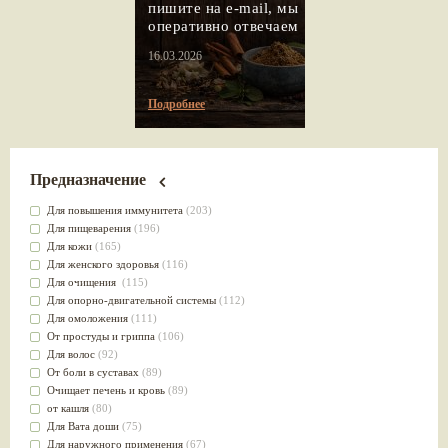
пишите на e-mail, мы
оперативно отвечаем
16.03.2026
Подробнее
Предназначение
Для повышения иммунитета
(203)
Для пищеварения
(196)
Для кожи
(165)
Для женского здоровья
(116)
Для очищения
(115)
Для опорно-двигательной системы
(112)
Для омоложения
(111)
От простуды и гриппа
(106)
Для волос
(92)
От боли в суставах
(89)
Очищает печень и кровь
(89)
от кашля
(80)
Для Вата доши
(75)
Для наружного применения
(67)