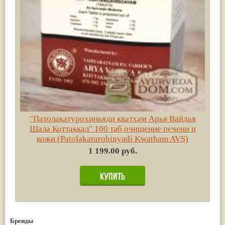
"Патолакатурохиньяди кватхам Арья Вайдья
Шала Коттаккал" 100 таб очищение печени и
кожи (Patolakaturohinyadi Kwatham AVS)
1 199.00 руб.
Бренды