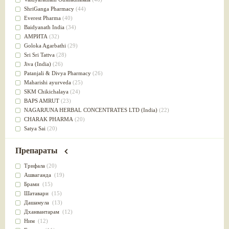
Успокоительное
(36)
ShriGanga Pharmacy
(44)
Для глаз
(34)
Everest Pharma
(40)
от геморроя
(34)
Baidyanath India
(34)
Противовоспалительное
(34)
АМРИТА
(32)
Для Питта доши
(32)
Goloka Agarbathi
(29)
Для сердца
(32)
Sri Sri Tattva
(28)
Для сосудов головного мозга
(32)
Jiva (India)
(26)
Для полости рта
(32)
Patanjali & Divya Pharmacy
(26)
Дефицит железа
(31)
Maharishi ayurveda
(25)
Для лица
(31)
SKM Chikichalaya
(24)
Употребление в пищу
(30)
BAPS AMRUT
(23)
Ароматерапия
(29)
NAGARJUNA HERBAL CONCENTRATES LTD (India)
(22)
Жаропонижающее
(29)
CHARAK PHARMA
(20)
для памяти
(28)
Satya Sai
(20)
для почек
(28)
Vyas
(20)
Обезболивающие
(28)
Bipha
(19)
Препараты
Слабительное
(28)
Kerala Ayurveda
(19)
Афродизиак
(27)
Organic India pvt ltd
(18)
Трифала
(20)
Напитки
(27)
Lalita
(16)
Ашваганда
(19)
Для йоги
(27)
Ashtang Herbals
(15)
Брами
(15)
Для потенции
(26)
Alarsin
(14)
Шатавари
(15)
Для душа
(25)
Vasu Health care
(14)
Дашамула
(13)
для концентрации внимания
(25)
Baraka
(13)
Дханвантарам
(12)
при нарушении эрекции
(25)
Dabur India Ltd
(13)
Ним
(12)
при неврозе
(25)