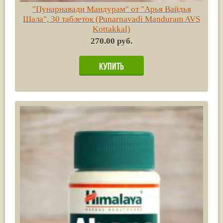
"Пунарнавади Мандурам" от "Арья Вайдья
Шала", 30 таблеток (Punarnavadi Мanduram AVS
Kottakkal)
270.00 руб.