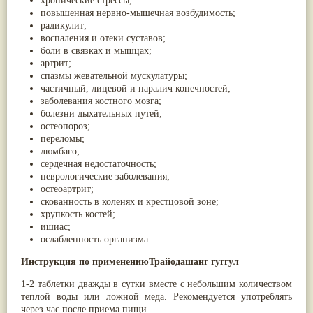
хронические стрессы;
Жасмин
(8)
повышенная нервно-мышечная возбудимость;
Каранджа
(8)
радикулит;
Касторовое масло
(8)
воспаления и отеки суставов;
Кутаки
(8)
боли в связках и мышцах;
Мята
(8)
артрит;
Пушкара
(8)
спазмы жевательной мускулатуры;
more...
частичный, лицевой и паралич конечностей;
заболевания костного мозга;
болезни дыхательных путей;
остеопороз;
переломы;
люмбаго;
сердечная недостаточность;
неврологические заболевания;
остеоартрит;
скованность в коленях и крестцовой зоне;
хрупкость костей;
ишиас;
ослабленность организма.
Инструкция по применению
Трайодашанг гуггул
1-2 таблетки дважды в сутки вместе с небольшим количеством
теплой воды или ложной меда. Рекомендуется употреблять
через час после приема пищи.