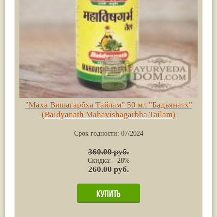
"Маха Вишагарбха Тайлам" 50 мл "Бадьянатх"
(Baidyanath Mahavishagarbha Tailam)
Срок годности:
07/2024
360.00 руб.
Скидка: - 28%
260.00 руб.