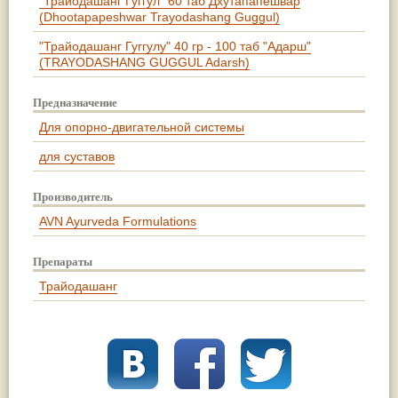
"Трайодашанг Гуггул" 60 таб Дхутапапешвар
(Dhootapapeshwar Trayodashang Guggul)
"Трайодашанг Гуггулу" 40 гр - 100 таб "Адарш"
(TRAYODASHANG GUGGUL Adarsh)
Предназначение
Для опорно-двигательной системы
для суставов
Производитель
AVN Ayurveda Formulations
Препараты
Трайодашанг