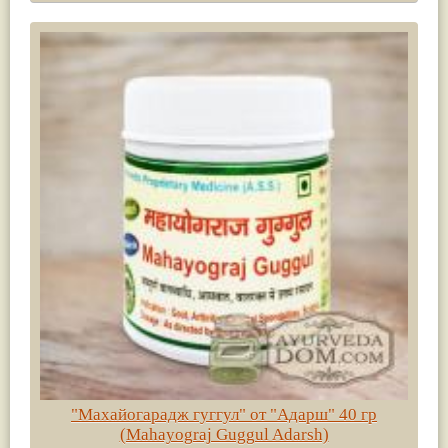
"Махайогарадж гуггул" от "Адарш" 40 гр
(Mahayograj Guggul Adarsh)