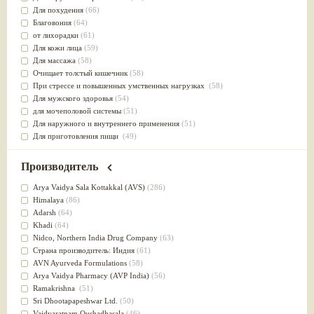
Для похудения
(66)
Благовония
(64)
от лихорадки
(61)
Для кожи лица
(59)
Для массажа
(58)
Очищает толстый кишечник
(58)
При стрессе и повышенных умственных нагрузках
(58)
Для мужского здоровья
(54)
для мочеполовой системы
(51)
Для наружного и внутреннего применения
(51)
Для приготовления пищи
(49)
от инфекций мочеполовой системы
(49)
Для стабилизации деятельности ЦНС
(47)
Производитель
для суставов
(47)
Лечит опухоли и отеки
(46)
Arya Vaidya Sala Kottakkal (AVS)
(286)
Для медитации
(44)
Himalaya
(86)
выводит токсины
(43)
Adarsh
(64)
Для здоровья печени
(41)
Khadi
(64)
Для тела
(39)
Nidсo, Northern India Drug Company
(63)
для очищения крови
(38)
Страна производитель: Индия
(61)
При диабете
(38)
AVN Ayurveda Formulations
(58)
Антиоксидант
(37)
Arya Vaidya Pharmacy (AVP India)
(56)
Для Капха(Кафа) доши
(37)
Ramakrishna
(51)
От паразитов
(37)
Sri Dhootapapeshwar Ltd.
(50)
При расстройстве желудка
(36)
Vaidyaratnam Oushadhasala
(46)