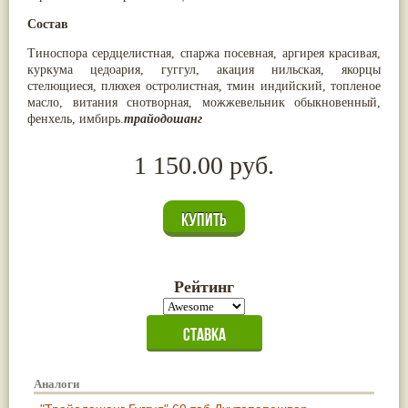
Состав
Тиноспора сердцелистная, спаржа посевная, аргирея красивая,
куркума цедоария, гуггул, акация нильская, якорцы
стелющиеся, плюхея остролистная, тмин индийский, топленое
масло, витания снотворная, можжевельник обыкновенный,
фенхель, имбирь.
трайодошанг
1 150.00 руб.
Рейтинг
Аналоги