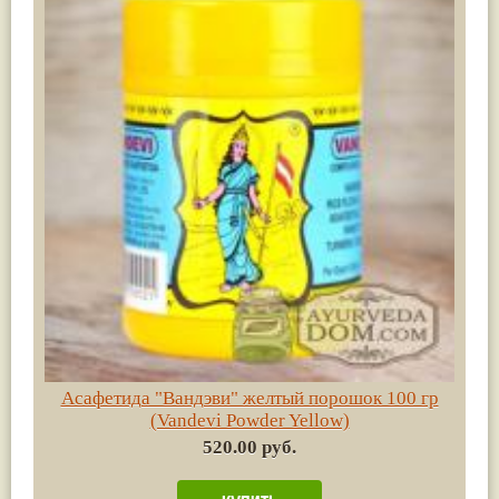
Асафетида "Вандэви" желтый порошок 100 гр
(Vandevi Powder Yellow)
520.00 руб.