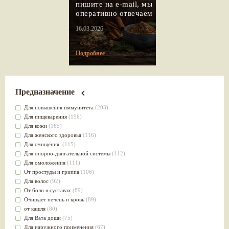
пишите на e-mail, мы
оперативно отвечаем
16.03.2026
Подробнее
Предназначение
Для повышения иммунитета
(203)
Для пищеварения
(196)
Для кожи
(165)
Для женского здоровья
(116)
Для очищения
(115)
Для опорно-двигательной системы
(112)
Для омоложения
(111)
От простуды и гриппа
(106)
Для волос
(92)
От боли в суставах
(89)
Очищает печень и кровь
(89)
от кашля
(80)
Для Вата доши
(75)
Для наружного применения
(67)