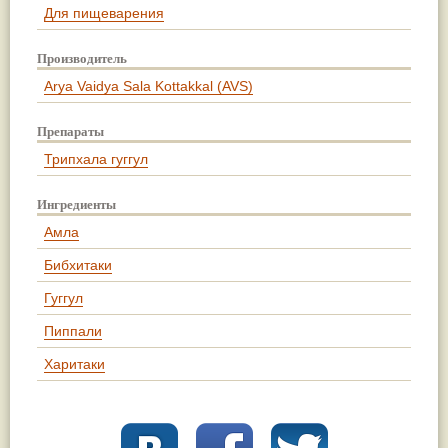
Для пищеварения
Производитель
Arya Vaidya Sala Kottakkal (AVS)
Препараты
Трипхала гуггул
Ингредиенты
Амла
Бибхитаки
Гуггул
Пиппали
Харитаки