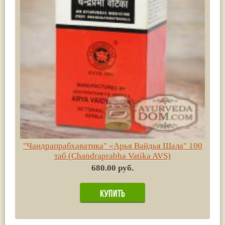
"Чандрапрабхаватика" «Арья Вайдья Шала" 100
таб (Chandraprabha Vatika AVS)
680.00 руб.