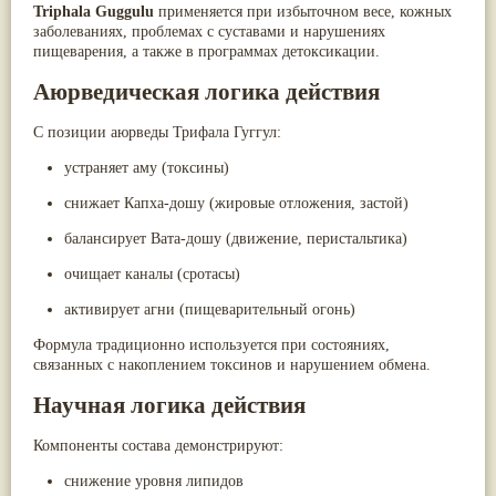
Triphala Guggulu
применяется при избыточном весе, кожных
Паслён черный
(13)
заболеваниях, проблемах с суставами и нарушениях
Ипомея
(12)
пищеварения, а также в программах детоксикации.
Коричник цейлонский
(12)
Мирра
(12)
Аюрведическая логика действия
Розовая соль
(12)
Сверция
(12)
С позиции аюрведы Трифала Гуггул:
Виноград
(11)
Каменная соль
(11)
устраняет аму (токсины)
Коровье молоко
(11)
Мукуна жгучая
(11)
снижает Капха-дошу (жировые отложения, застой)
Ним
(11)
Патала
(11)
балансирует Вата-дошу (движение, перистальтика)
Перец чаба
(11)
очищает каналы (сротасы)
Соссюрея/кушта
(11)
Турпет
(11)
активирует агни (пищеварительный огонь)
Алойное дерево
(10)
Асафетида
(10)
Формула традиционно используется при состояниях,
Пармелия
(10)
связанных с накоплением токсинов и нарушением обмена.
Тмин обыкновенный
(10)
Ашока
(9)
Научная логика действия
Вишня гималайская
(9)
Данти
(9)
Компоненты состава демонстрируют:
Мурва
(9)
Птерокарпус мешковидный
(9)
снижение уровня липидов
Юстиция сосудистая/Васака
(9)