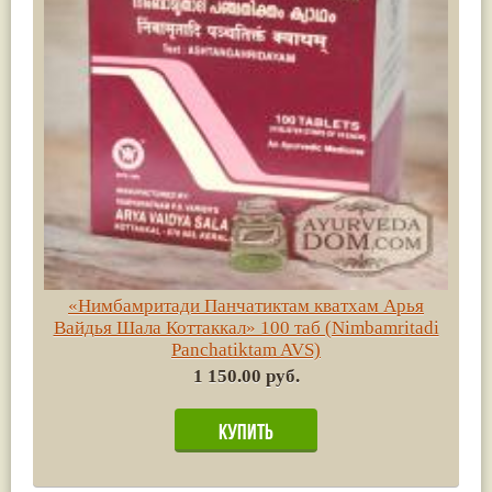
«Нимбамритади Панчатиктам кватхам Арья
Вайдья Шала Коттаккал» 100 таб (Nimbamritadi
Panchatiktam AVS)
1 150.00 руб.