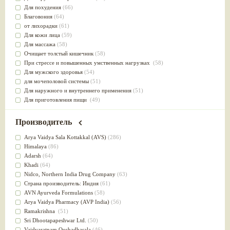
Для похудения
(66)
Благовония
(64)
от лихорадки
(61)
Для кожи лица
(59)
Для массажа
(58)
Очищает толстый кишечник
(58)
При стрессе и повышенных умственных нагрузках
(58)
Для мужского здоровья
(54)
для мочеполовой системы
(51)
Для наружного и внутреннего применения
(51)
Для приготовления пищи
(49)
от инфекций мочеполовой системы
(49)
Для стабилизации деятельности ЦНС
(47)
Производитель
для суставов
(47)
Лечит опухоли и отеки
(46)
Arya Vaidya Sala Kottakkal (AVS)
(286)
Для медитации
(44)
Himalaya
(86)
выводит токсины
(43)
Adarsh
(64)
Для здоровья печени
(41)
Khadi
(64)
Для тела
(39)
Nidсo, Northern India Drug Company
(63)
для очищения крови
(38)
Страна производитель: Индия
(61)
При диабете
(38)
AVN Ayurveda Formulations
(58)
Антиоксидант
(37)
Arya Vaidya Pharmacy (AVP India)
(56)
Для Капха(Кафа) доши
(37)
Ramakrishna
(51)
От паразитов
(37)
Sri Dhootapapeshwar Ltd.
(50)
При расстройстве желудка
(36)
Vaidyaratnam Oushadhasala
(46)