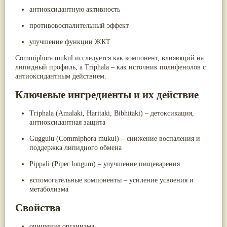
Жасмин
(8)
антиоксидантную активность
Каранджа
(8)
противовоспалительный эффект
Касторовое масло
(8)
Кутаки
(8)
улучшение функции ЖКТ
Мята
(8)
Пушкара
(8)
Commiphora mukul исследуется как компонент, влияющий на
more...
липидный профиль, а Triphala – как источник полифенолов с
антиоксидантным действием.
Ключевые ингредиенты и их действие
Triphala (Amalaki, Haritaki, Bibhitaki) – детоксикация,
антиоксидантная защита
Guggulu (Commiphora mukul) – снижение воспаления и
поддержка липидного обмена
Pippali (Piper longum) – улучшение пищеварения
вспомогательные компоненты – усиление усвоения и
метаболизма
Свойства
очищение организма