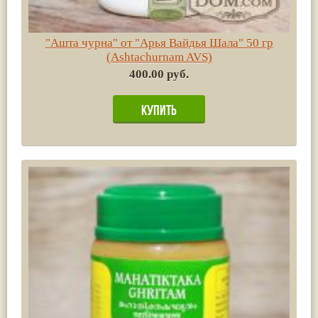
"Ашта чурна" от "Арья Вайдья Шала" 50 гр
(Ashtachurnam AVS)
400.00 руб.