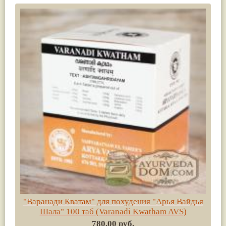
"Варанади Кватам" для похудения "Арья Вайдья
Шала" 100 таб (Varanadi Kwatham AVS)
780.00 руб.