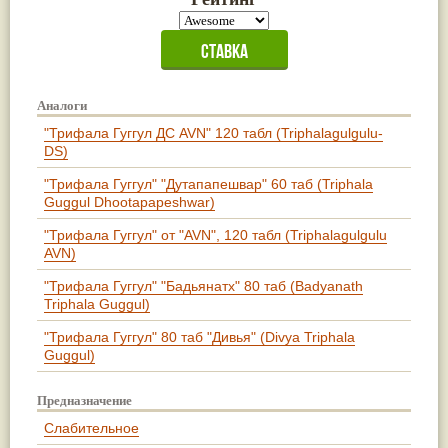
Аналоги
"Трифала Гуггул ДС AVN" 120 табл (Triphalagulgulu-
DS)
"Трифала Гуггул" "Дутапапешвар" 60 таб (Triphala
Guggul Dhootapapeshwar)
"Трифала Гуггул" от "AVN", 120 табл (Triphalagulgulu
AVN)
"Трифала Гуггул" "Бадьянатх" 80 таб (Badyanath
Triphala Guggul)
"Трифала Гуггул" 80 таб "Дивья" (Divya Triphala
Guggul)
Предназначение
Слабительное