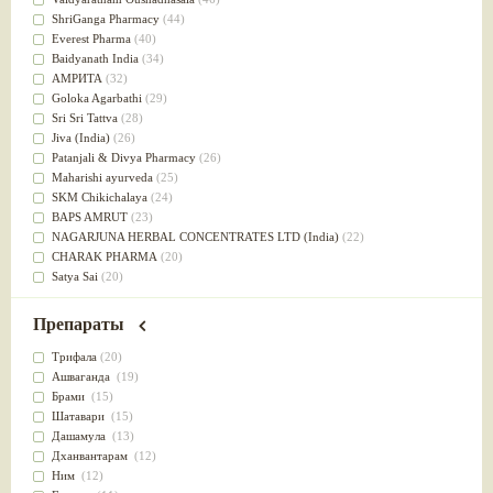
Успокоительное
(36)
ShriGanga Pharmacy
(44)
Для глаз
(34)
Everest Pharma
(40)
от геморроя
(34)
Baidyanath India
(34)
Противовоспалительное
(34)
АМРИТА
(32)
Для Питта доши
(32)
Goloka Agarbathi
(29)
Для сердца
(32)
Sri Sri Tattva
(28)
Для сосудов головного мозга
(32)
Jiva (India)
(26)
Для полости рта
(32)
Patanjali & Divya Pharmacy
(26)
Дефицит железа
(31)
Maharishi ayurveda
(25)
Для лица
(31)
SKM Chikichalaya
(24)
Употребление в пищу
(30)
BAPS AMRUT
(23)
Ароматерапия
(29)
NAGARJUNA HERBAL CONCENTRATES LTD (India)
(22)
Жаропонижающее
(29)
CHARAK PHARMA
(20)
для памяти
(28)
Satya Sai
(20)
для почек
(28)
Vyas
(20)
Обезболивающие
(28)
Bipha
(19)
Препараты
Слабительное
(28)
Kerala Ayurveda
(19)
Афродизиак
(27)
Organic India pvt ltd
(18)
Трифала
(20)
Напитки
(27)
Lalita
(16)
Ашваганда
(19)
Для йоги
(27)
Ashtang Herbals
(15)
Брами
(15)
Для потенции
(26)
Alarsin
(14)
Шатавари
(15)
Для душа
(25)
Vasu Health care
(14)
Дашамула
(13)
для концентрации внимания
(25)
Baraka
(13)
Дханвантарам
(12)
при нарушении эрекции
(25)
Dabur India Ltd
(13)
Ним
(12)
при неврозе
(25)