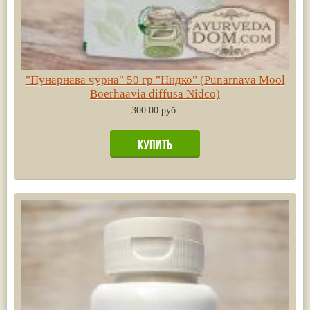
"Пунарнава чурна" 50 гр "Нидко" (Punarnava Mool
Boerhaavia diffusa Nidco)
300.00 руб.