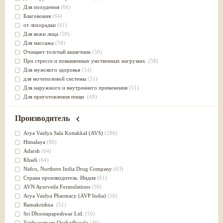
Для похудения
(66)
Благовония
(64)
от лихорадки
(61)
Для кожи лица
(59)
Для массажа
(58)
Очищает толстый кишечник
(58)
При стрессе и повышенных умственных нагрузках
(58)
Для мужского здоровья
(54)
для мочеполовой системы
(51)
Для наружного и внутреннего применения
(51)
Для приготовления пищи
(49)
от инфекций мочеполовой системы
(49)
Для стабилизации деятельности ЦНС
(47)
Производитель
для суставов
(47)
Лечит опухоли и отеки
(46)
Arya Vaidya Sala Kottakkal (AVS)
(286)
Для медитации
(44)
Himalaya
(86)
выводит токсины
(43)
Adarsh
(64)
Для здоровья печени
(41)
Khadi
(64)
Для тела
(39)
Nidсo, Northern India Drug Company
(63)
для очищения крови
(38)
Страна производитель: Индия
(61)
При диабете
(38)
AVN Ayurveda Formulations
(58)
Антиоксидант
(37)
Arya Vaidya Pharmacy (AVP India)
(56)
Для Капха(Кафа) доши
(37)
Ramakrishna
(51)
От паразитов
(37)
Sri Dhootapapeshwar Ltd.
(50)
При расстройстве желудка
(36)
Vaidyaratnam Oushadhasala
(46)