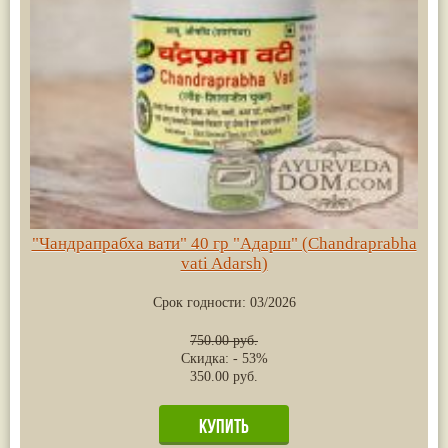
"Чандрапрабха вати" 40 гр "Адарш" (Chandraprabha
vati Adarsh)
Срок годности:
03/2026
750.00 руб.
Скидка: - 53%
350.00 руб.