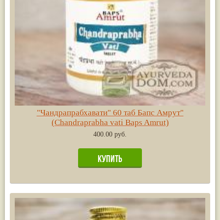
"Чандрапрабхавати" 60 таб Бапс Амрут"
(Chandraprabha vati Baps Amrut)
400.00 руб.