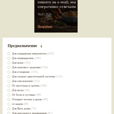
пишите на e-mail, мы
оперативно отвечаем
16.03.2026
Подробнее
Предназначение
Для повышения иммунитета
(203)
Для пищеварения
(196)
Для кожи
(165)
Для женского здоровья
(116)
Для очищения
(115)
Для опорно-двигательной системы
(112)
Для омоложения
(111)
От простуды и гриппа
(106)
Для волос
(92)
От боли в суставах
(89)
Очищает печень и кровь
(89)
от кашля
(80)
Для Вата доши
(75)
Для наружного применения
(67)