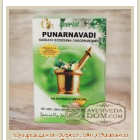
«Пунарнавади» от «Эверест», 100 гр (Punarnavadi