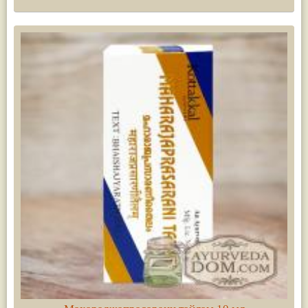
Паслён черный
(13)
Ипомея
(12)
Коричник цейлонский
(12)
Мирра
(12)
Розовая соль
(12)
Сверция
(12)
Виноград
(11)
Каменная соль
(11)
Коровье молоко
(11)
Мукуна жгучая
(11)
Ним
(11)
Патала
(11)
Перец чаба
(11)
Соссюрея/кушта
(11)
Турпет
(11)
Алойное дерево
(10)
Асафетида
(10)
Пармелия
(10)
Тмин обыкновенный
(10)
Ашока
(9)
Вишня гималайская
(9)
Данти
(9)
Мурва
(9)
Птерокарпус мешковидный
(9)
Юстиция сосудистая/Васака
(9)