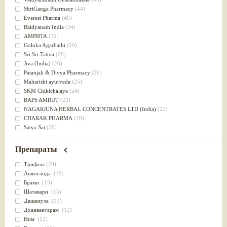
Успокоительное
(36)
ShriGanga Pharmacy
(44)
Для глаз
(34)
Everest Pharma
(40)
от геморроя
(34)
Baidyanath India
(34)
Противовоспалительное
(34)
АМРИТА
(32)
Для Питта доши
(32)
Goloka Agarbathi
(29)
Для сердца
(32)
Sri Sri Tattva
(28)
Для сосудов головного мозга
(32)
Jiva (India)
(26)
Для полости рта
(32)
Patanjali & Divya Pharmacy
(26)
Дефицит железа
(31)
Maharishi ayurveda
(25)
Для лица
(31)
SKM Chikichalaya
(24)
Употребление в пищу
(30)
BAPS AMRUT
(23)
Ароматерапия
(29)
NAGARJUNA HERBAL CONCENTRATES LTD (India)
(22)
Жаропонижающее
(29)
CHARAK PHARMA
(20)
для памяти
(28)
Satya Sai
(20)
для почек
(28)
Vyas
(20)
Обезболивающие
(28)
Bipha
(19)
Препараты
Слабительное
(28)
Kerala Ayurveda
(19)
Афродизиак
(27)
Organic India pvt ltd
(18)
Трифала
(20)
Напитки
(27)
Lalita
(16)
Ашваганда
(19)
Для йоги
(27)
Ashtang Herbals
(15)
Брами
(15)
Для потенции
(26)
Alarsin
(14)
Шатавари
(15)
Для душа
(25)
Vasu Health care
(14)
Дашамула
(13)
для концентрации внимания
(25)
Baraka
(13)
Дханвантарам
(12)
при нарушении эрекции
(25)
Dabur India Ltd
(13)
Ним
(12)
при неврозе
(25)