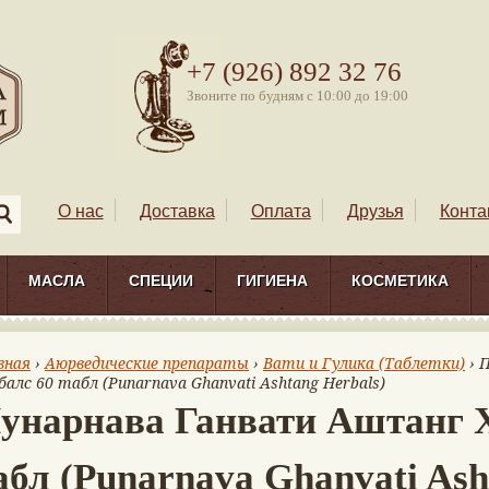
+7 (926) 892 32 76
Звоните по будням с 10:00 до 19:00
О нас
Доставка
Оплата
Друзья
Конта
МАСЛА
СПЕЦИИ
ГИГИЕНА
КОСМЕТИКА
вная
›
Аюрведические препараты
›
Вати и Гулика (Таблетки)
› 
балс 60 табл (Punarnava Ghanvati Ashtang Herbals)
унарнава Ганвати Аштанг Х
абл (Punarnava Ghanvati Ash