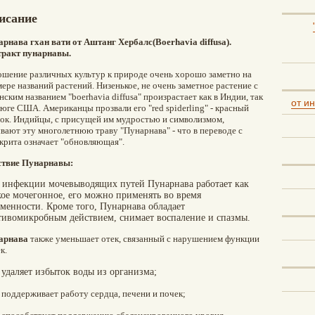
исание
рнава гхан вати от Аштанг Хербалс(Boerhavia diffusa).
тракт пунарнавы.
шение различных культур к природе очень хорошо заметно на
ере названий растений. Низенькое, не очень заметное растение с
нским названием "boerhavia diffusa" произрастает как в Индии, так
от и
 юге США. Американцы прозвали его "red spiderling" - красный
ок. Индийцы, с присущей им мудростью и символизмом,
вают эту многолетнюю траву "Пунарнава" - что в переводе с
крита означает "обновляющая".
ствие Пунарнавы:
 инфекции мочевыводящих путей Пунарнава работает как
кое мочегонное, его можно применять во время
еменности. Кроме того, Пунарнава обладает
тивомикробным действием, снимает воспаление и спазмы.
арнава
также уменьшает отек, связанный с нарушением функции
к.
удаляет избыток воды из организма;
поддерживает работу сердца, печени и почек;