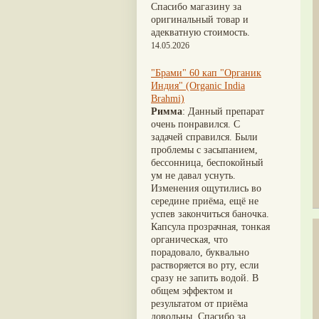
Nirdosh
(3)
Шиладжит
(20)
Спасибо магазину за
Агастья расаяна
(3)
Арджуна
(19)
оригинальный товар и
Ашта чурна
(3)
Касмарья
(19)
адекватную стоимость.
Аштаваргам
(3)
Кориандр
(19)
14.05.2026
Брами вати с золотом
(3)
Туласи
(18)
Брахма расаяна
(3)
Барбарис индийский
(17)
"Брами" 60 кап "Органик
Брихатьяди
(3)
Зира
(17)
Индия" (Organic India
Видарьяди
(3)
Крапива индийская
(17)
Brahmi)
Гуггул
(3)
Патола
(17)
Римма
: Данный препарат
Дханвантарам 101
(3)
Холарена - Кутаджа
(17)
очень понравился. С
Дханвантарам тайлам
(3)
Шионака
(17)
задачей справился. Были
Кайлаш дживан
(3)
Аджван/Ажгон
(16)
проблемы с засыпанием,
Кальянака гритам
(3)
Акация катеху
(16)
бессонница, беспокойный
Кримикутхар рас
(3)
Кальций
(16)
ум не давал уснуть.
Кунжутное масло
(3)
Укроп пахучий
(16)
Изменения ощутились во
Кутаджа
(3)
Дашамула
(15)
середине приёма, ещё не
Кширабала
(3)
Лодхра
(14)
успев закончиться баночка.
Лив 52
(3)
Моринга
(14)
Капсула прозрачная, тонкая
more...
Перец кубеба
(14)
органическая, что
Сахарный тростник
(14)
порадовало, буквально
Бхунимба/Андрографис
растворяется во рту, если
метельчатый
(13)
сразу не запить водой. В
Гвоздика
(13)
общем эффектом и
Кассия трубчатая
(13)
результатом от приёма
Мезуя железная
(13)
довольны. Спасибо за