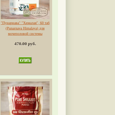
"Пунарнава" "Хималая", 60 таб
(Punarnava Himalaya) для
мочеполовой системы
470.00 руб.