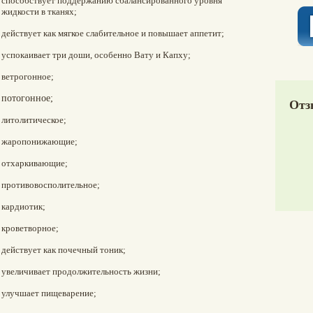
способствует поддержанию сбалансированного уровня
жидкости в тканях;
действует как мягкое слабительное и повышает аппетит;
успокаивает три доши, особенно Вату и Капху;
ветрогонное;
потогонное;
Отз
литолитическое;
жаропонижающие;
отхаркивающие;
противовосполительное;
кардиотик;
кроветворное;
действует как почечный тоник;
увеличивает продолжительность жизни;
улучшает пищеварение;