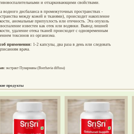
тивовоспалительными и отхаркивающими свойствами.
за водного дисбаланса в промежуточных пространствах -
остранства между кожей и тканями), происходит накопление
кости, аномальные припухлость или отечность. Эта опухоль
 воспаление известен как отек или водянки. Вывод лишней
кости, удаление отека тканей происходит с одновременным
лением токсинов из организма.
соб применения:
1-2 капсулы, два раза в день или следовать
дписаниям врача.
ав:
экстракт Пунарнавы (Boerhavia diffusa)
жие продукты