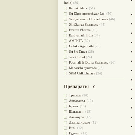
для очищения крови
(38)
India)
(56)
При диабете
(38)
Ramakrishna
(51)
Антиоксидант
(37)
Sri Dhootapapeshwar Ltd.
(50)
Для Капха(Кафа) доши
(37)
Vaidyaratnam Oushadhasala
(46)
От паразитов
(37)
ShriGanga Pharmacy
(44)
При расстройстве желудка
(36)
Everest Pharma
(40)
Успокоительное
(36)
Baidyanath India
(34)
Для глаз
(34)
АМРИТА
(32)
от геморроя
(34)
Goloka Agarbathi
(29)
Противовоспалительное
(34)
Sri Sri Tattva
(28)
Для Питта доши
(32)
Jiva (India)
(26)
Для сердца
(32)
Patanjali & Divya Pharmacy
(26)
Для сосудов головного мозга
Maharishi ayurveda
(25)
(32)
SKM Chikichalaya
(24)
Для полости рта
(32)
BAPS AMRUT
(23)
Дефицит железа
(31)
NAGARJUNA HERBAL
Препараты
Для лица
(31)
CONCENTRATES LTD (India)
(22)
Употребление в пищу
(30)
CHARAK PHARMA
(20)
Трифала
(20)
Ароматерапия
(29)
Satya Sai
(20)
Ашваганда
(19)
Жаропонижающее
(29)
Vyas
(20)
Брами
(15)
для памяти
(28)
Bipha
(19)
Шатавари
(15)
для почек
(28)
Kerala Ayurveda
(19)
Дашамула
(13)
Обезболивающие
(28)
Organic India pvt ltd
(18)
Дханвантарам
(12)
Слабительное
(28)
Lalita
(16)
Ним
(12)
Афродизиак
(27)
Ashtang Herbals
(15)
Гудучи
(11)