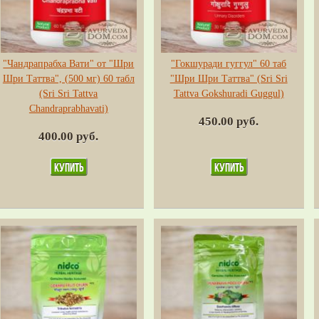
"Чандрапрабха Вати" от "Шри
"Гокшуради гуггул" 60 таб
Шри Таттва", (500 мг) 60 табл
"Шри Шри Таттва" (Sri Sri
(Sri Sri Tattva
Tattva Gokshuradi Guggul)
Chandraprabhavati)
450.00 руб.
400.00 руб.