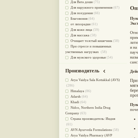
Для Вата доши
(75)
Оп
Для наружного применения
(67)
Для похудения
(66)
Пуна
Благовония
(64)
Экс
от лихорадки
(61)
Для кожи лица
(59)
Отно
Для массажа
(58)
прим
Очищает толстый кишечник
(58)
лати
При стрессе и повышенных
и на
умственных нагрузках
(58)
пауч
назы
Для мужского здоровья
(54)
санс
для мочеполовой системы
(51)
Для наружного и внутреннего
Производитель
Дей
применения
(51)
Для приготовления пищи
(49)
Arya Vaidya Sala Kottakkal (AVS)
При
от инфекций мочеполовой
мяг
(286)
бер
системы
(49)
Himalaya
(86)
про
Для стабилизации деятельности
Adarsh
(64)
ЦНС
(47)
Khadi
(64)
Пун
для суставов
(47)
Nidсo, Northern India Drug
поче
Лечит опухоли и отеки
(46)
Company
(63)
Для медитации
(44)
Страна производитель: Индия
выводит токсины
(43)
(61)
Для здоровья печени
(41)
AVN Ayurveda Formulations
(58)
Для тела
(39)
Arya Vaidya Pharmacy (AVP