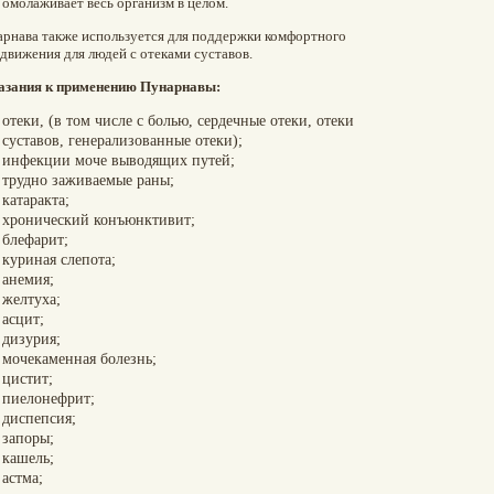
омолаживает весь организм в целом.
рнава также используется для поддержки комфортного
движения для людей с отеками суставов.
азания к применению Пунарнавы:
отеки, (в том числе с болью, сердечные отеки, отеки
суставов, генерализованные отеки);
инфекции моче выводящих путей;
трудно заживаемые раны;
катаракта;
хронический конъюнктивит;
блефарит;
куриная слепота;
анемия;
желтуха;
асцит;
дизурия;
мочекаменная болезнь;
цистит;
пиелонефрит;
диспепсия;
запоры;
кашель;
астма;