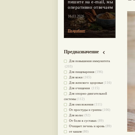
пишите на e-mail, мы
оперативно отвечаем
16.03.2026
Подробнее
Предназначение
Для повышения иммунитета
(203)
Для пищеварения
(196)
Для кожи
(165)
Для женского здоровья
(116)
Для очищения
(115)
Для опорно-двигательной
системы
(112)
Для омоложения
(111)
От простуды и гриппа
(106)
Для волос
(92)
От боли в суставах
(89)
Очищает печень и кровь
(89)
от кашля
(80)