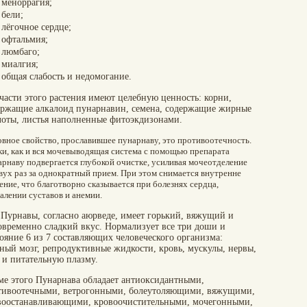
меноррагия;
бели;
лёгочное сердце;
офтальмия;
люмбаго;
миалгия;
общая слабость и недомогание.
части этого растения имеют целебную ценность: корни,
ержащие алкалоид пунарнавин, семена, содержащие жирные
лоты, листья наполненные фитоэкдизонами.
вное свойство, прославившее пунарнаву, это противоотечность.
и, как и вся мочевыводящая система с помощью препарата
рнаву подвергается глубокой очистке, усиливая мочеотделение
вух раз за однократный прием. При этом снимается внутренне
ение, что благотворно сказывается при болезнях сердца,
алении суставов и анемии.
 Пурнавы, согласно аюрведе, имеет горький, вяжущий и
овременно сладкий вкус. Нормализует все три доши и
ояние 6 из 7 составляющих человеческого организма:
тный мозг, репродуктивные жидкости, кровь, мускулы, нервы,
 и питательную плазму.
ме этого Пунарнава обладает антиоксидантными,
тивоотечными, ветрогонными, болеутоляющими, вяжущими,
воостанавливающими, кровоочистительными, мочегонными,