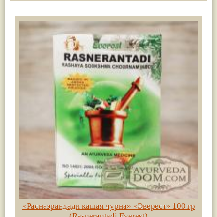
«Раснаэрандади кашая чурна» «Эверест» 100 гр
(Rasnerantadi Everest)