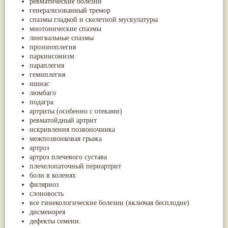
ревматические болезни
Паслён черный
(13)
генерализованный тремор
Ипомея
(12)
спазмы гладкой и скелетной мускулатуры
Коричник цейлонский
(12)
миотонические спазмы
Мирра
(12)
лингвальные спазмы
Розовая соль
(12)
прозопоплегия
Сверция
(12)
паркинсонизм
Виноград
(11)
параплегия
Каменная соль
(11)
гемиплегия
Коровье молоко
(11)
ишиас
Мукуна жгучая
(11)
люмбаго
Ним
(11)
подагра
Патала
(11)
артриты (особенно с отеками)
Перец чаба
(11)
ревматойдный артрит
Соссюрея/кушта
(11)
искривления позвоночника
Турпет
(11)
межпозвонковая грыжа
Алойное дерево
(10)
артроз
Асафетида
(10)
артроз плечевого сустава
Пармелия
(10)
плечелопаточный периартрит
Тмин обыкновенный
(10)
боли в коленях
Ашока
(9)
филяриоз
Вишня гималайская
(9)
слоновость
Данти
(9)
все гинекологические болезни (включая бесплодие)
Мурва
(9)
дисменорея
Птерокарпус мешковидный
(9)
дефекты семени.
Юстиция сосудистая/Васака
(9)