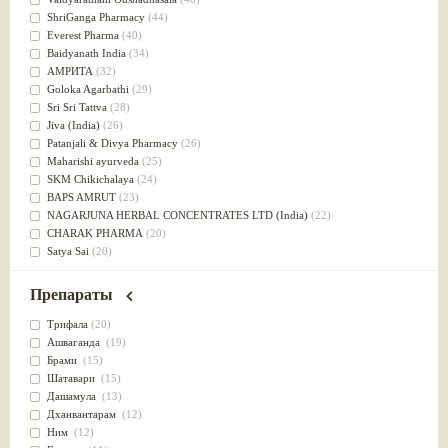
Успокоительное
(36)
ShriGanga Pharmacy
(44)
Для глаз
(34)
Everest Pharma
(40)
от геморроя
(34)
Baidyanath India
(34)
Противовоспалительное
(34)
АМРИТА
(32)
Для Питта доши
(32)
Goloka Agarbathi
(29)
Для сердца
(32)
Sri Sri Tattva
(28)
Для сосудов головного мозга
(32)
Jiva (India)
(26)
Для полости рта
(32)
Patanjali & Divya Pharmacy
(26)
Дефицит железа
(31)
Maharishi ayurveda
(25)
Для лица
(31)
SKM Chikichalaya
(24)
Употребление в пищу
(30)
BAPS AMRUT
(23)
Ароматерапия
(29)
NAGARJUNA HERBAL CONCENTRATES LTD (India)
(22)
Жаропонижающее
(29)
CHARAK PHARMA
(20)
для памяти
(28)
Satya Sai
(20)
для почек
(28)
Vyas
(20)
Обезболивающие
(28)
Bipha
(19)
Препараты
Слабительное
(28)
Kerala Ayurveda
(19)
Афродизиак
(27)
Organic India pvt ltd
(18)
Трифала
(20)
Напитки
(27)
Lalita
(16)
Ашваганда
(19)
Для йоги
(27)
Ashtang Herbals
(15)
Брами
(15)
Для потенции
(26)
Alarsin
(14)
Шатавари
(15)
Для душа
(25)
Vasu Health care
(14)
Дашамула
(13)
для концентрации внимания
(25)
Baraka
(13)
Дханвантарам
(12)
при нарушении эрекции
(25)
Dabur India Ltd
(13)
Ним
(12)
при неврозе
(25)