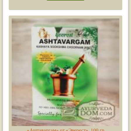
«Аштаваргам» от «Эверест», 100 гр