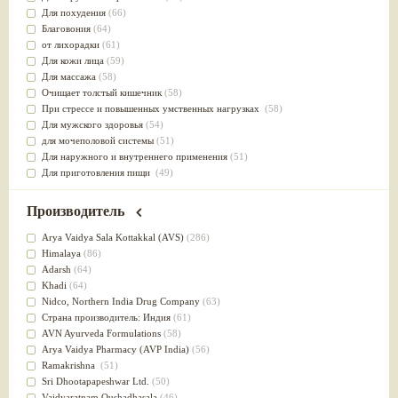
Для похудения
(66)
Благовония
(64)
от лихорадки
(61)
Для кожи лица
(59)
Для массажа
(58)
Очищает толстый кишечник
(58)
При стрессе и повышенных умственных нагрузках
(58)
Для мужского здоровья
(54)
для мочеполовой системы
(51)
Для наружного и внутреннего применения
(51)
Для приготовления пищи
(49)
от инфекций мочеполовой системы
(49)
Для стабилизации деятельности ЦНС
(47)
Производитель
для суставов
(47)
Лечит опухоли и отеки
(46)
Arya Vaidya Sala Kottakkal (AVS)
(286)
Для медитации
(44)
Himalaya
(86)
выводит токсины
(43)
Adarsh
(64)
Для здоровья печени
(41)
Khadi
(64)
Для тела
(39)
Nidсo, Northern India Drug Company
(63)
для очищения крови
(38)
Страна производитель: Индия
(61)
При диабете
(38)
AVN Ayurveda Formulations
(58)
Антиоксидант
(37)
Arya Vaidya Pharmacy (AVP India)
(56)
Для Капха(Кафа) доши
(37)
Ramakrishna
(51)
От паразитов
(37)
Sri Dhootapapeshwar Ltd.
(50)
При расстройстве желудка
(36)
Vaidyaratnam Oushadhasala
(46)