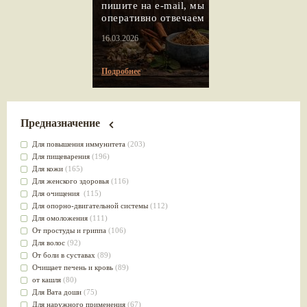
пишите на e-mail, мы
оперативно отвечаем
16.03.2026
Подробнее
Предназначение
Для повышения иммунитета
(203)
Для пищеварения
(196)
Для кожи
(165)
Для женского здоровья
(116)
Для очищения
(115)
Для опорно-двигательной системы
(112)
Для омоложения
(111)
От простуды и гриппа
(106)
Для волос
(92)
От боли в суставах
(89)
Очищает печень и кровь
(89)
от кашля
(80)
Для Вата доши
(75)
Для наружного применения
(67)