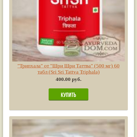
"Трипхала" от "Шри Шри Таттва" (500 мг) 60
табл (Sri Sri Tattva Triphala)
400.00 руб.