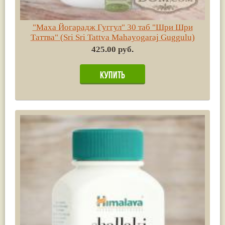
"Маха Йогарадж Гуггул" 30 таб "Шри Шри
Таттва" (Sri Sri Tattva Mahayogaraj Guggulu)
425.00 руб.