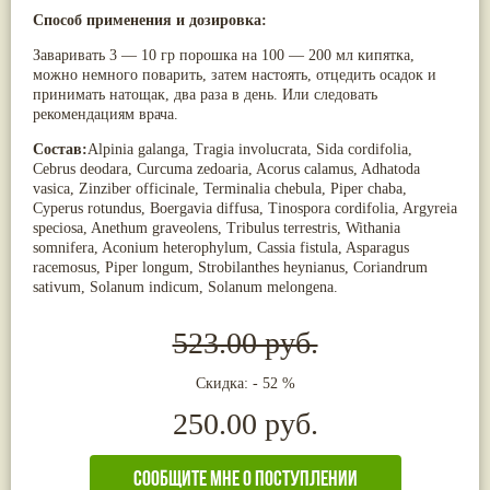
Жасмин
(8)
Способ применения и дозировка:
Каранджа
(8)
Заваривать 3 — 10 гр порошка на 100 — 200 мл кипятка,
Касторовое масло
(8)
можно немного поварить, затем настоять, отцедить осадок и
Кутаки
(8)
принимать натощак, два раза в день. Или следовать
Мята
(8)
рекомендациям врача.
Пушкара
(8)
more...
Состав:
Alpinia galanga, Tragia involucrata, Sida cordifolia,
Cebrus deodara, Curcuma zedoaria, Acorus calamus, Adhatoda
vasica, Zinziber officinale, Terminalia chebula, Piper chaba,
Cyperus rotundus, Boergavia diffusa, Tinospora cordifolia, Argyreia
speciosa, Anethum graveolens, Tribulus terrestris, Withania
somnifera, Aconium heterophylum, Cassia fistula, Asparagus
racemosus, Piper longum, Strobilanthes heynianus, Coriandrum
sativum, Solanum indicum, Solanum melongena.
523.00 руб.
Скидка: - 52 %
250.00 руб.