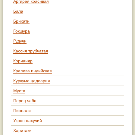
Аргирея красивая
Бала
Брихати
Гокшура
Гудучи
Кассия трубчатая
Кориандр
Крапива индийская
Куркума цедоария
Муста
Перец чаба
Пиппали
Укроп пахучий
Харитаки