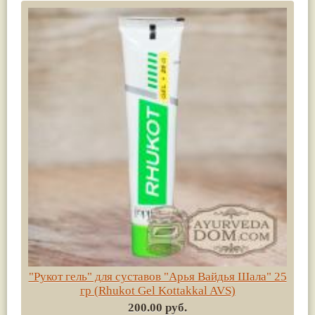
"Рукот гель" для суставов "Арья Вайдья Шала" 25
гр (Rhukot Gel Kottakkal AVS)
200.00 руб.