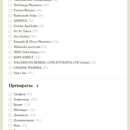
Успокоительное
(36)
ShriGanga Pharmacy
(44)
Для глаз
(34)
Everest Pharma
(40)
от геморроя
(34)
Baidyanath India
(34)
Противовоспалительное
(34)
АМРИТА
(32)
Для Питта доши
(32)
Goloka Agarbathi
(29)
Для сердца
(32)
Sri Sri Tattva
(28)
Для сосудов головного мозга
(32)
Jiva (India)
(26)
Для полости рта
(32)
Patanjali & Divya Pharmacy
(26)
Дефицит железа
(31)
Maharishi ayurveda
(25)
Для лица
(31)
SKM Chikichalaya
(24)
Употребление в пищу
(30)
BAPS AMRUT
(23)
Ароматерапия
(29)
NAGARJUNA HERBAL CONCENTRATES LTD (India)
(22)
Жаропонижающее
(29)
CHARAK PHARMA
(20)
для памяти
(28)
Satya Sai
(20)
для почек
(28)
Vyas
(20)
Обезболивающие
(28)
Bipha
(19)
Препараты
Слабительное
(28)
Kerala Ayurveda
(19)
Афродизиак
(27)
Organic India pvt ltd
(18)
Трифала
(20)
Напитки
(27)
Lalita
(16)
Ашваганда
(19)
Для йоги
(27)
Ashtang Herbals
(15)
Брами
(15)
Для потенции
(26)
Alarsin
(14)
Шатавари
(15)
Для душа
(25)
Vasu Health care
(14)
Дашамула
(13)
для концентрации внимания
(25)
Baraka
(13)
Дханвантарам
(12)
при нарушении эрекции
(25)
Dabur India Ltd
(13)
Ним
(12)
при неврозе
(25)