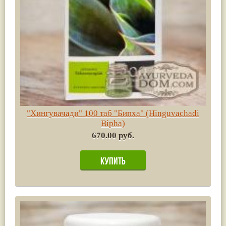
"Хингувачади" 100 таб "Бипха" (Hinguvachadi
Bipha)
670.00 руб.