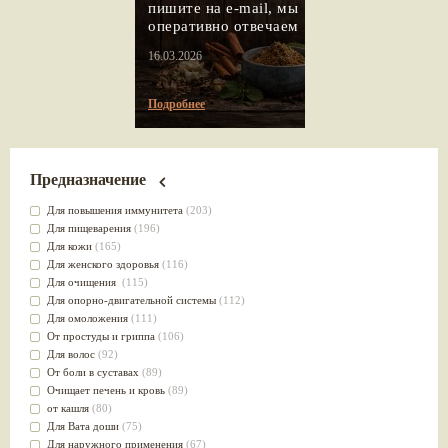
пишите на e-mail, мы
оперативно отвечаем
16.03.2026
Подробнее
Предназначение
Для повышения иммунитета
(203)
Для пищеварения
(196)
Для кожи
(165)
Для женского здоровья
(116)
Для очищения
(115)
Для опорно-двигательной системы
(112)
Для омоложения
(111)
От простуды и гриппа
(106)
Для волос
(92)
От боли в суставах
(89)
Очищает печень и кровь
(89)
от кашля
(80)
Для Вата доши
(75)
Для наружного применения
(67)