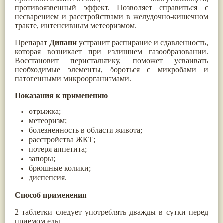
противоязвенный эффект. Позволяет справиться с
Жасмин
(8)
несварением и расстройствами в желудочно-кишечном
Каранджа
(8)
тракте, интенсивным метеоризмом.
Касторовое масло
(8)
Кутаки
(8)
Препарат
Дипани
устранит распирание и сдавленность,
Мята
(8)
которая возникает при излишнем газообразовании.
Пушкара
(8)
Восстановит перистальтику, поможет усваивать
more...
необходимые элементы, бороться с микробами и
патогенными микроорганизмами.
Показания к применению
отрыжка;
метеоризм;
болезненность в области живота;
расстройства ЖКТ;
потеря аппетита;
запоры;
брюшные колики;
диспепсия.
Способ применения
2 таблетки следует употреблять дважды в сутки перед
приемом еды.