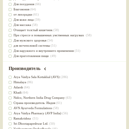
Для похудения
(66)
Благовония
(64)
от лихорадки
(61)
Для кожи лица
(59)
Для массажа
(58)
Очищает толстый кишечник
(58)
При стрессе и повышенных умственных нагрузках
(58)
Для мужского здоровья
(54)
для мочеполовой системы
(51)
Для наружного и внутреннего применения
(51)
Для приготовления пищи
(49)
от инфекций мочеполовой системы
(49)
Для стабилизации деятельности ЦНС
(47)
Производитель
для суставов
(47)
Лечит опухоли и отеки
(46)
Arya Vaidya Sala Kottakkal (AVS)
(286)
Для медитации
(44)
Himalaya
(86)
выводит токсины
(43)
Adarsh
(64)
Для здоровья печени
(41)
Khadi
(64)
Для тела
(39)
Nidсo, Northern India Drug Company
(63)
для очищения крови
(38)
Страна производитель: Индия
(61)
При диабете
(38)
AVN Ayurveda Formulations
(58)
Антиоксидант
(37)
Arya Vaidya Pharmacy (AVP India)
(56)
Для Капха(Кафа) доши
(37)
Ramakrishna
(51)
От паразитов
(37)
Sri Dhootapapeshwar Ltd.
(50)
При расстройстве желудка
(36)
Vaidyaratnam Oushadhasala
(46)