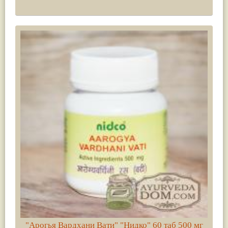
"Арогья Вардхани Вати" "Нидко" 60 таб 500 мг