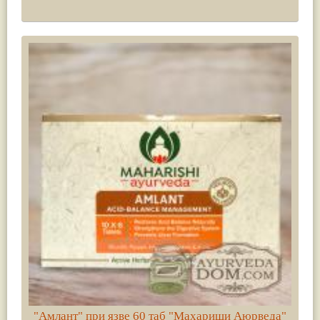
"Амлант" при язве 60 таб "Махариши Аюрведа"