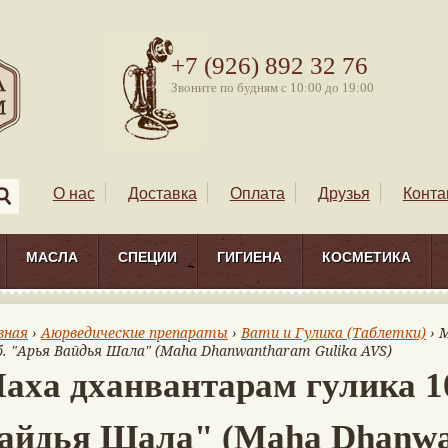
+7 (926) 892 32 76
Звоните по будням с 10:00 до 19:00
О нас
Доставка
Оплата
Друзья
Конта
МАСЛА
СПЕЦИИ
ГИГИЕНА
КОСМЕТИКА
вная
›
Аюрведические препараты
›
Вати и Гулика (Таблетки)
› 
. "Арья Вайдья Шала" (Maha Dhanwantharam Gulika AVS)
аха дханвантарам гулика 1
айдья Шала" (Maha Dhanw