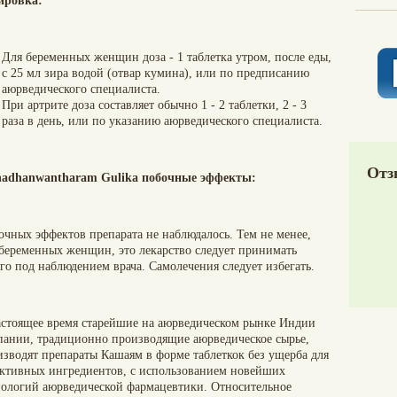
ировка:
Для беременных женщин доза - 1 таблетка утром, после еды,
с 25 мл зира водой (отвар кумина), или по предписанию
аюрведического специалиста.
При артрите доза составляет обычно 1 - 2 таблетки, 2 - 3
раза в день, или по указанию аюрведического специалиста.
Отз
adhanwantharam Gulika побочные эффекты:
очных эффектов препарата не наблюдалось. Тем не менее,
 беременных женщин, это лекарство следует принимать
го под наблюдением врача. Самолечения следует избегать.
астоящее время старейшие на аюрведическом рынке Индии
пании, традиционно производящие аюрведическое сырье,
изводят препараты Кашаям в форме таблеткок без ущерба для
активных ингредиентов, с использованием новейших
нологий аюрведической фармацевтики. Относительное