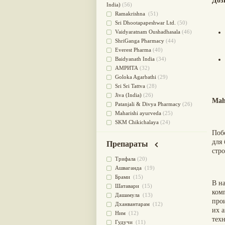
Доз
для очищения крови
(38)
India)
(56)
При диабете
(38)
Ramakrishna
(51)
Антиоксидант
(37)
Sri Dhootapapeshwar Ltd.
(50)
Для Капха(Кафа) доши
(37)
Vaidyaratnam Oushadhasala
(46)
От паразитов
(37)
ShriGanga Pharmacy
(44)
При расстройстве желудка
(36)
Everest Pharma
(40)
Успокоительное
(36)
Baidyanath India
(34)
Для глаз
(34)
АМРИТА
(32)
от геморроя
(34)
Goloka Agarbathi
(29)
Противовоспалительное
(34)
Sri Sri Tattva
(28)
Для Питта доши
(32)
Jiva (India)
(26)
Mah
Для сердца
(32)
Patanjali & Divya Pharmacy
(26)
Для сосудов головного мозга
Maharishi ayurveda
(25)
(32)
SKM Chikichalaya
(24)
Для полости рта
(32)
BAPS AMRUT
(23)
Поб
Дефицит железа
(31)
NAGARJUNA HERBAL
для
Препараты
Для лица
(31)
CONCENTRATES LTD (India)
(22)
стро
Употребление в пищу
(30)
CHARAK PHARMA
(20)
Трифала
(20)
Ароматерапия
(29)
Satya Sai
(20)
Ашваганда
(19)
Жаропонижающее
(29)
Vyas
(20)
Брами
(15)
В н
для памяти
(28)
Bipha
(19)
Шатавари
(15)
ком
для почек
(28)
Kerala Ayurveda
(19)
Дашамула
(13)
про
Обезболивающие
(28)
Organic India pvt ltd
(18)
Дханвантарам
(12)
их 
Слабительное
(28)
Lalita
(16)
Ним
(12)
тех
Афродизиак
(27)
Ashtang Herbals
(15)
Гудучи
(11)