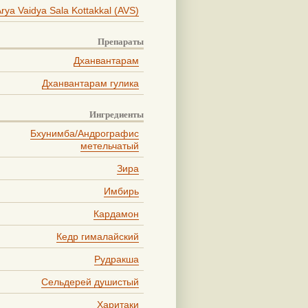
rya Vaidya Sala Kottakkal (AVS)
Препараты
Дханвантарам
Дханвантарам гулика
Ингредиенты
Бхунимба/Андрографис
метельчатый
Зира
Имбирь
Кардамон
Кедр гималайский
Рудракша
Сельдерей душистый
Харитаки