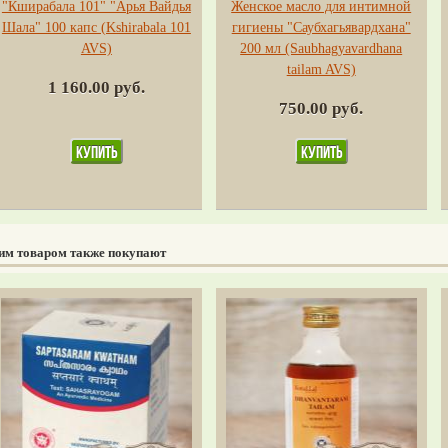
"Кширабала 101" "Арья Вайдья
Женское масло для интимной
Шала" 100 капс (Kshirabala 101
гигиены "Саубхагьявардхана"
AVS)
200 мл (Saubhagyavardhana
tailam AVS)
1 160.00 руб.
750.00 руб.
тим товаром также покупают