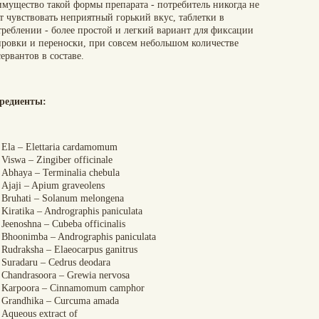
имущество такой формы препарата - потребитель никогда не
т чувствовать неприятный горький вкус, таблетки в
треблении - более простой и легкий вариант для фиксации
ировки и переноски, при совсем небольшом количестве
ервантов в составе.
редиенты:
Ela – Elettaria cardamomum
Viswa – Zingiber officinale
Abhaya – Terminalia chebula
Ajaji – Apium graveolens
Bruhati – Solanum melongena
Kiratika – Andrographis paniculata
Jeenoshna – Cubeba officinalis
Bhoonimba – Andrographis paniculata
Rudraksha – Elaeocarpus ganitrus
Suradaru – Cedrus deodara
Chandrasoora – Grewia nervosa
Karpoora – Cinnamomum camphor
Grandhika – Curcuma amada
Aqueous extract of