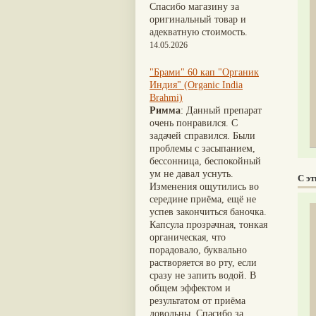
Nirdosh
(3)
Шиладжит
(20)
Спасибо магазину за
Агастья расаяна
(3)
Арджуна
(19)
оригинальный товар и
Ашта чурна
(3)
Касмарья
(19)
адекватную стоимость.
Аштаваргам
(3)
Кориандр
(19)
14.05.2026
Брами вати с золотом
(3)
Туласи
(18)
Брахма расаяна
(3)
Барбарис индийский
(17)
"Брами" 60 кап "Органик
Брихатьяди
(3)
Зира
(17)
Индия" (Organic India
Видарьяди
(3)
Крапива индийская
(17)
Brahmi)
Гуггул
(3)
Патола
(17)
Римма
: Данный препарат
Дханвантарам 101
(3)
Холарена - Кутаджа
(17)
очень понравился. С
Дханвантарам тайлам
(3)
Шионака
(17)
задачей справился. Были
Кайлаш дживан
(3)
Аджван/Ажгон
(16)
проблемы с засыпанием,
Кальянака гритам
(3)
Акация катеху
(16)
бессонница, беспокойный
Кримикутхар рас
(3)
Кальций
(16)
ум не давал уснуть.
С э
Кунжутное масло
(3)
Укроп пахучий
(16)
Изменения ощутились во
Кутаджа
(3)
Дашамула
(15)
середине приёма, ещё не
Кширабала
(3)
Лодхра
(14)
успев закончиться баночка.
Лив 52
(3)
Моринга
(14)
Капсула прозрачная, тонкая
more...
Перец кубеба
(14)
органическая, что
Сахарный тростник
(14)
порадовало, буквально
Бхунимба/Андрографис
растворяется во рту, если
метельчатый
(13)
сразу не запить водой. В
Гвоздика
(13)
общем эффектом и
Кассия трубчатая
(13)
результатом от приёма
Мезуя железная
(13)
довольны. Спасибо за