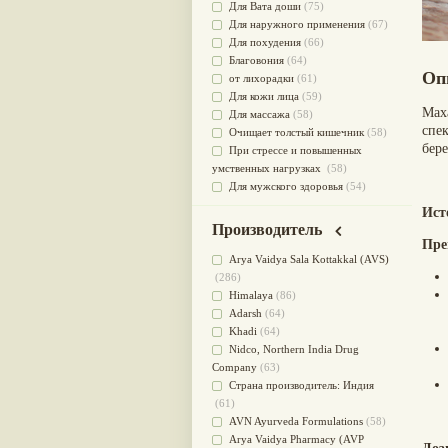
Для Вата доши
(75)
Для наружного применения
(67)
Для похудения
(66)
Благовония
(64)
Оп
от лихорадки
(61)
Для кожи лица
(59)
Мах
Для массажа
(58)
спек
Очищает толстый кишечник
(58)
бер
При стрессе и повышенных
умственных нагрузках
(58)
Для мужского здоровья
(54)
для мочеполовой системы
(51)
Ист
Для наружного и внутреннего
Производитель
применения
(51)
Пре
Для приготовления пищи
(49)
Arya Vaidya Sala Kottakkal (AVS)
от инфекций мочеполовой
(286)
системы
(49)
Himalaya
(86)
Для стабилизации деятельности
Adarsh
(64)
ЦНС
(47)
Khadi
(64)
для суставов
(47)
Nidсo, Northern India Drug
Лечит опухоли и отеки
(46)
Company
(63)
Для медитации
(44)
Страна производитель: Индия
выводит токсины
(43)
(61)
Для здоровья печени
(41)
AVN Ayurveda Formulations
(58)
Для тела
(39)
Arya Vaidya Pharmacy (AVP