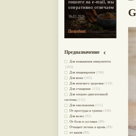
пишите на e-mail, мы
оперативно отвечаем
G
16.03.2026
Подробнее
Предназначение
Для повышения иммунитета
(203)
Для пищеварения
(196)
Для кожи
(165)
Для женского здоровья
(116)
Для очищения
(115)
Для опорно-двигательной
системы
(112)
Для омоложения
(111)
От простуды и гриппа
(106)
Для волос
(92)
От боли в суставах
(89)
Очищает печень и кровь
(89)
от кашля
(80)