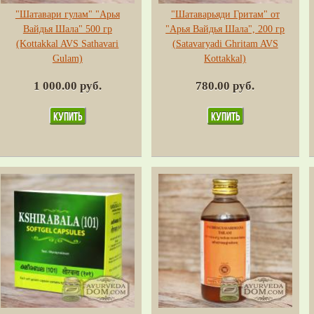
"Шатавари гулам" "Арья
"Шатаварьяди Гритам" от
Вайдья Шала" 500 гр
"Арья Вайдья Шала", 200 гр
(Kottakkal AVS Sathavari
(Satavaryadi Ghritam AVS
Gulam)
Kottakkal)
1 000.00 руб.
780.00 руб.