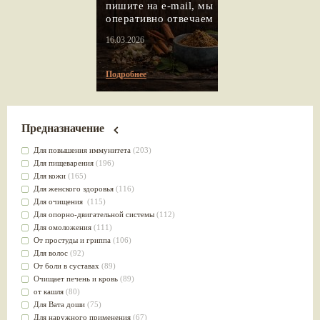
пишите на e-mail, мы
оперативно отвечаем
16.03.2026
Подробнее
Предназначение
Для повышения иммунитета
(203)
Для пищеварения
(196)
Для кожи
(165)
Для женского здоровья
(116)
Для очищения
(115)
Для опорно-двигательной системы
(112)
Для омоложения
(111)
От простуды и гриппа
(106)
Для волос
(92)
От боли в суставах
(89)
Очищает печень и кровь
(89)
от кашля
(80)
Для Вата доши
(75)
Для наружного применения
(67)