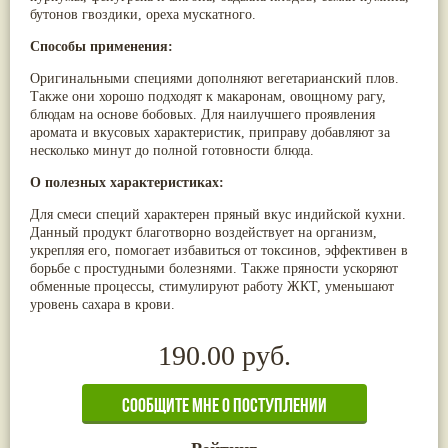
бутонов гвоздики, ореха мускатного.
Паслён черный
(13)
Ипомея
(12)
Способы применения:
Коричник цейлонский
(12)
Мирра
(12)
Оригинальными специями дополняют вегетарианский плов.
Розовая соль
(12)
Также они хорошо подходят к макаронам, овощному рагу,
Сверция
(12)
блюдам на основе бобовых. Для наилучшего проявления
Виноград
(11)
аромата и вкусовых характеристик, приправу добавляют за
Каменная соль
(11)
несколько минут до полной готовности блюда.
Коровье молоко
(11)
Мукуна жгучая
(11)
О полезных характеристиках:
Ним
(11)
Патала
(11)
Для смеси специй характерен пряный вкус индийской кухни.
Перец чаба
(11)
Данный продукт благотворно воздействует на организм,
Соссюрея/кушта
(11)
укрепляя его, помогает избавиться от токсинов, эффективен в
Турпет
(11)
борьбе с простудными болезнями. Также пряности ускоряют
Алойное дерево
(10)
обменные процессы, стимулируют работу ЖКТ, уменьшают
Асафетида
(10)
уровень сахара в крови.
Пармелия
(10)
Тмин обыкновенный
(10)
190.00 руб.
Ашока
(9)
Вишня гималайская
(9)
Данти
(9)
Мурва
(9)
Птерокарпус мешковидный
(9)
Юстиция сосудистая/Васака
(9)