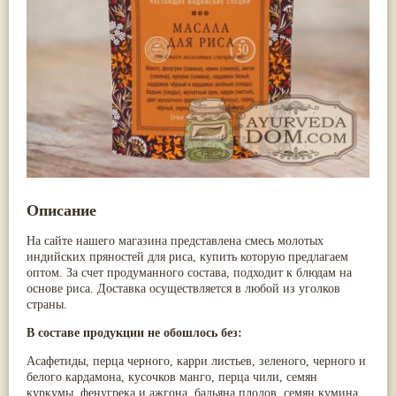
Nirdosh
(3)
Арджуна
(19)
Агастья расаяна
(3)
Касмарья
(19)
Ашта чурна
(3)
Кориандр
(19)
Аштаваргам
(3)
Туласи
(18)
Брами вати с золотом
(3)
Барбарис индийский
(17)
Брахма расаяна
(3)
Зира
(17)
Брихатьяди
(3)
Крапива индийская
(17)
Видарьяди
(3)
Патола
(17)
Гуггул
(3)
Холарена - Кутаджа
(17)
Дханвантарам 101
(3)
Шионака
(17)
Дханвантарам тайлам
(3)
Аджван/Ажгон
(16)
Кайлаш дживан
(3)
Акация катеху
(16)
Кальянака гритам
(3)
Кальций
(16)
Описание
Кримикутхар рас
(3)
Укроп пахучий
(16)
Кунжутное масло
(3)
Дашамула
(15)
На сайте нашего магазина представлена смесь молотых
Кутаджа
(3)
Лодхра
(14)
индийских пряностей для риса, купить которую предлагаем
Кширабала
(3)
Моринга
(14)
оптом. За счет продуманного состава, подходит к блюдам на
Лив 52
(3)
Перец кубеба
(14)
основе риса. Доставка осуществляется в любой из уголков
more...
Сахарный тростник
(14)
страны.
Бхунимба/Андрографис метельчатый
(13)
Гвоздика
(13)
В составе продукции не обошлось без:
Кассия трубчатая
(13)
Асафетиды, перца черного, карри листьев, зеленого, черного и
Мезуя железная
(13)
белого кардамона, кусочков манго, перца чили, семян
Мускатный орех
(13)
куркумы, фенугрека и ажгона, бадьяна плодов, семян кумина,
Пажитник
(13)