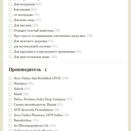
Для похудения
(66)
Благовония
(64)
от лихорадки
(61)
Для кожи лица
(59)
Для массажа
(58)
Очищает толстый кишечник
(58)
При стрессе и повышенных умственных нагрузках
(58)
Для мужского здоровья
(54)
для мочеполовой системы
(51)
Для наружного и внутреннего применения
(51)
Для приготовления пищи
(49)
от инфекций мочеполовой системы
(49)
Для стабилизации деятельности ЦНС
(47)
Производитель
для суставов
(47)
Лечит опухоли и отеки
(46)
Arya Vaidya Sala Kottakkal (AVS)
(286)
Для медитации
(44)
Himalaya
(86)
выводит токсины
(43)
Adarsh
(64)
Для здоровья печени
(41)
Khadi
(64)
Для тела
(39)
Nidсo, Northern India Drug Company
(63)
для очищения крови
(38)
Страна производитель: Индия
(61)
При диабете
(38)
AVN Ayurveda Formulations
(58)
Антиоксидант
(37)
Arya Vaidya Pharmacy (AVP India)
(56)
Для Капха(Кафа) доши
(37)
Ramakrishna
(51)
От паразитов
(37)
Sri Dhootapapeshwar Ltd.
(50)
При расстройстве желудка
(36)
Vaidyaratnam Oushadhasala
(46)