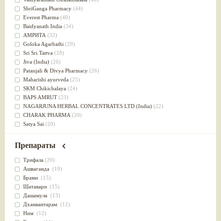
Успокоительное
(36)
ShriGanga Pharmacy
(44)
Для глаз
(34)
Everest Pharma
(40)
от геморроя
(34)
Baidyanath India
(34)
Противовоспалительное
(34)
АМРИТА
(32)
Для Питта доши
(32)
Goloka Agarbathi
(29)
Для сердца
(32)
Sri Sri Tattva
(28)
Для сосудов головного мозга
(32)
Jiva (India)
(26)
Для полости рта
(32)
Patanjali & Divya Pharmacy
(26)
Дефицит железа
(31)
Maharishi ayurveda
(25)
Для лица
(31)
SKM Chikichalaya
(24)
Употребление в пищу
(30)
BAPS AMRUT
(23)
Ароматерапия
(29)
NAGARJUNA HERBAL CONCENTRATES LTD (India)
(22)
Жаропонижающее
(29)
CHARAK PHARMA
(20)
для памяти
(28)
Satya Sai
(20)
для почек
(28)
Vyas
(20)
Обезболивающие
(28)
Bipha
(19)
Препараты
Слабительное
(28)
Kerala Ayurveda
(19)
Афродизиак
(27)
Organic India pvt ltd
(18)
Трифала
(20)
Напитки
(27)
Lalita
(16)
Ашваганда
(19)
Для йоги
(27)
Ashtang Herbals
(15)
Брами
(15)
Для потенции
(26)
Alarsin
(14)
Шатавари
(15)
Для душа
(25)
Vasu Health care
(14)
Дашамула
(13)
для концентрации внимания
(25)
Baraka
(13)
Дханвантарам
(12)
при нарушении эрекции
(25)
Dabur India Ltd
(13)
Ним
(12)
при неврозе
(25)