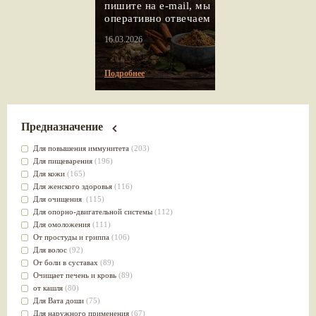
пишите на e-mail, мы
оперативно отвечаем
16.03.2026
Подробнее
Предназначение
Для повышения иммунитета
(203)
Для пищеварения
(196)
Для кожи
(165)
Для женского здоровья
(116)
Для очищения
(115)
Для опорно-двигательной системы
(112)
Для омоложения
(111)
От простуды и гриппа
(106)
Для волос
(92)
От боли в суставах
(89)
Очищает печень и кровь
(89)
от кашля
(80)
Для Вата доши
(75)
Для наружного применения
(67)