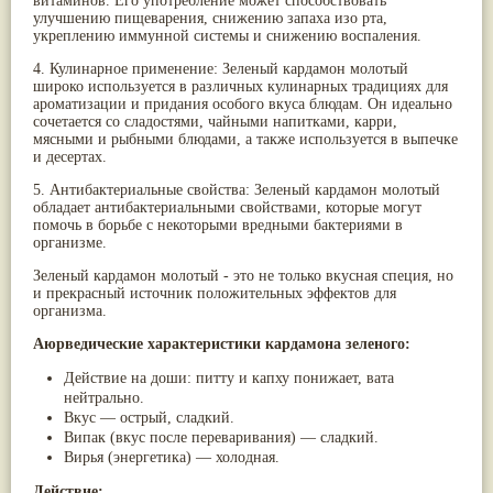
витаминов. Его употребление может способствовать
улучшению пищеварения, снижению запаха изо рта,
Жасмин
(8)
укреплению иммунной системы и снижению воспаления.
Каранджа
(8)
Касторовое масло
(8)
4. Кулинарное применение: Зеленый кардамон молотый
Кутаки
(8)
широко используется в различных кулинарных традициях для
Мята
(8)
ароматизации и придания особого вкуса блюдам. Он идеально
Пушкара
(8)
сочетается со сладостями, чайными напитками, карри,
more...
мясными и рыбными блюдами, а также используется в выпечке
и десертах.
5. Антибактериальные свойства: Зеленый кардамон молотый
обладает антибактериальными свойствами, которые могут
помочь в борьбе с некоторыми вредными бактериями в
организме.
Зеленый кардамон молотый - это не только вкусная специя, но
и прекрасный источник положительных эффектов для
организма.
Аюрведические характеристики кардамона зеленого:
Действие на доши: питту и капху понижает, вата
нейтрально.
Вкус — острый, сладкий.
Випак (вкус после переваривания) — сладкий.
Вирья (энергетика) — холодная.
Действие: