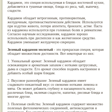
Кардамон, это специя используемая в блюдах восточной кухни,
Паслён черный
(13)
добавляется в тушеные овощи, блюда из риса, чай, выпечку,
Ипомея
(12)
сладости.
Коричник цейлонский
(12)
Мирра
(12)
Кардамон обладает ветрогонным, противорвотным,
Розовая соль
(12)
желудочным, противоастматическим действием. Используется
при вздутии живота, потери аппетита, бронхите, астме. Паста
Сверция
(12)
из кардамона используется при головных болях и ревматизме.
Виноград
(11)
Согласно научным исследованиям, кардамон хорошо
Каменная соль
(11)
использовать при диспепсии и как желчегонное средство.
Коровье молоко
(11)
Кардамон уменьшает желудочную секрецию.
Мукуна жгучая
(11)
Ним
(11)
Зеленый кардамон молотый
- это прекрасная специя, которая
Патала
(11)
обладает множеством достоинств. Вот некоторые из них:
Перец чаба
(11)
1. Уникальный аромат: Зеленый кардамон обладает
Соссюрея/кушта
(11)
освежающим и ароматным запахом с нотками цитрусовых,
Турпет
(11)
дыма и сладости. Его аромат способен поднять настроение и
Алойное дерево
(10)
добавить особый шарм блюдам.
Асафетида
(10)
Пармелия
(10)
2. Вкусовое разнообразие: Зеленый кардамон имеет
сладковато-пикантный вкус со свежими нотками лимона и
Тмин обыкновенный
(10)
мяты. Он может добавить глубину и насыщенность вкуса
Ашока
(9)
различных блюд, включая сладости, напитки, рисовые блюда и
Вишня гималайская
(9)
многие другие.
Данти
(9)
Мурва
(9)
3. Полезные свойства: Зеленый кардамон содержит множество
Птерокарпус мешковидный
(9)
полезных фитохимических соединений, антиоксидантов и
Юстиция сосудистая/Васака
(9)