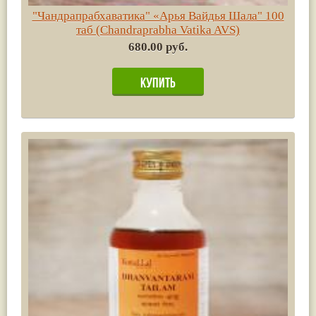
"Чандрапрабхаватика" «Арья Вайдья Шала" 100
таб (Chandraprabha Vatika AVS)
680.00 руб.