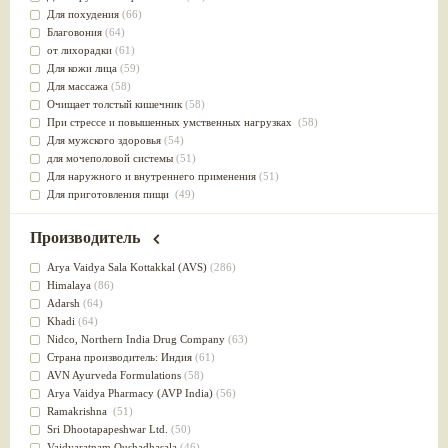
Для похудения
(66)
Благовония
(64)
от лихорадки
(61)
Для кожи лица
(59)
Для массажа
(58)
Очищает толстый кишечник
(58)
При стрессе и повышенных умственных нагрузках
(58)
Для мужского здоровья
(54)
для мочеполовой системы
(51)
Для наружного и внутреннего применения
(51)
Для приготовления пищи
(49)
от инфекций мочеполовой системы
(49)
Для стабилизации деятельности ЦНС
(47)
Производитель
для суставов
(47)
Лечит опухоли и отеки
(46)
Arya Vaidya Sala Kottakkal (AVS)
(286)
Для медитации
(44)
Himalaya
(86)
выводит токсины
(43)
Adarsh
(64)
Для здоровья печени
(41)
Khadi
(64)
Для тела
(39)
Nidсo, Northern India Drug Company
(63)
для очищения крови
(38)
Страна производитель: Индия
(61)
При диабете
(38)
AVN Ayurveda Formulations
(58)
Антиоксидант
(37)
Arya Vaidya Pharmacy (AVP India)
(56)
Для Капха(Кафа) доши
(37)
Ramakrishna
(51)
От паразитов
(37)
Sri Dhootapapeshwar Ltd.
(50)
При расстройстве желудка
(36)
Vaidyaratnam Oushadhasala
(46)