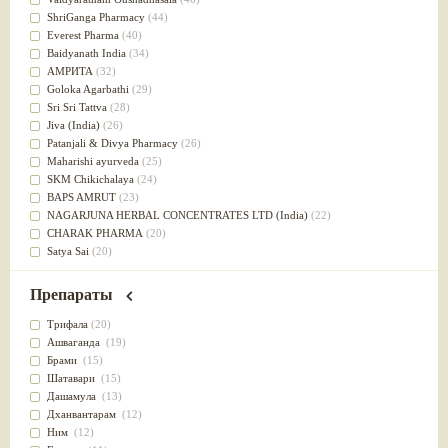
Успокоительное
(36)
ShriGanga Pharmacy
(44)
Для глаз
(34)
Everest Pharma
(40)
от геморроя
(34)
Baidyanath India
(34)
Противовоспалительное
(34)
АМРИТА
(32)
Для Питта доши
(32)
Goloka Agarbathi
(29)
Для сердца
(32)
Sri Sri Tattva
(28)
Для сосудов головного мозга
(32)
Jiva (India)
(26)
Для полости рта
(32)
Patanjali & Divya Pharmacy
(26)
Дефицит железа
(31)
Maharishi ayurveda
(25)
Для лица
(31)
SKM Chikichalaya
(24)
Употребление в пищу
(30)
BAPS AMRUT
(23)
Ароматерапия
(29)
NAGARJUNA HERBAL CONCENTRATES LTD (India)
(22)
Жаропонижающее
(29)
CHARAK PHARMA
(20)
для памяти
(28)
Satya Sai
(20)
для почек
(28)
Vyas
(20)
Обезболивающие
(28)
Bipha
(19)
Препараты
Слабительное
(28)
Kerala Ayurveda
(19)
Афродизиак
(27)
Organic India pvt ltd
(18)
Трифала
(20)
Напитки
(27)
Lalita
(16)
Ашваганда
(19)
Для йоги
(27)
Ashtang Herbals
(15)
Брами
(15)
Для потенции
(26)
Alarsin
(14)
Шатавари
(15)
Для душа
(25)
Vasu Health care
(14)
Дашамула
(13)
для концентрации внимания
(25)
Baraka
(13)
Дханвантарам
(12)
при нарушении эрекции
(25)
Dabur India Ltd
(13)
Ним
(12)
при неврозе
(25)