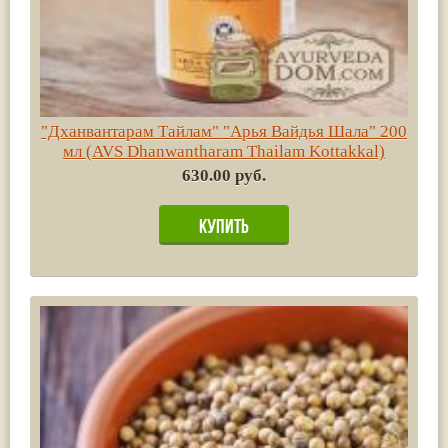
"Дханвантарам Тайлам" "Арья Вайдья Шала" 200
мл (AVS Dhanwantharam Thailam Kottakkal)
630.00 руб.